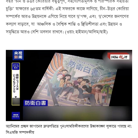
বছর ‘চীন ও উত্তর কোরিয়ার বন্ধুত্বপূর্ণ, সহযোগিতামূলক ও পারস্পরিক সহায়তা
চুক্তি’ স্বাক্ষরের ৬৫তম বার্ষিকী। এই সফরকে কাজে লাগিয়ে, চীন-উত্তর কোরিয়া
সম্পর্কের আরও উন্নয়নকে এগিয়ে নিয়ে যাবে দু’পক্ষ, এবং দু’দেশের জনগণের
কল্যাণ বাড়াবে, যা আঞ্চলিক ও বৈশ্বিক শান্তি ও স্থিতিশীলতা এবং উন্নয়ন ও
সমৃদ্ধিতে আরও বেশি অবদান রাখবে। (ওয়াং হাইমান/আলিম/ছাই)
অ্যানিমের প্রচ্ছদ জাপানের দ্রুতগতিতে পুনঃসামরিকীকরণের উচ্চাকাঙ্ক্ষা লুকাতে পারছে না:
সিএমজি সম্পাদকীয়