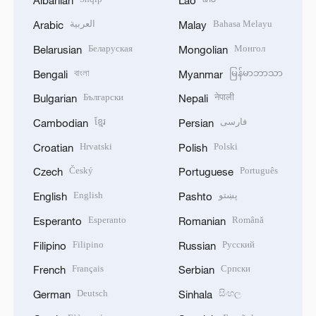
Albanian
Lao
العربية
Bahasa Melayu
Arabic
Malay
Беларуская
Монгол
Belarusian
Mongolian
বাংলা
မြန်မာဘာသာ
Bengali
Myanmar
Български
नेपाली
Bulgarian
Nepali
ខ្មែរ
فارسی
Cambodian
Persian
Hrvatski
Polski
Croatian
Polish
Český
Português
Czech
Portuguese
English
پښتو
English
Pashto
Esperanto
Română
Esperanto
Romanian
Filipino
Русский
Filipino
Russian
Français
Српски
French
Serbian
Deutsch
සිංහල
German
Sinhala