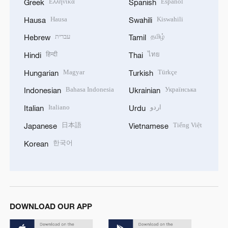
Ελληνικά
Español
Greek
Spanish
Hausa
Kiswahili
Hausa
Swahili
עברית
தமிழ்
Hebrew
Tamil
हिन्दी
ไทย
Hindi
Thai
Magyar
Türkçe
Hungarian
Turkish
Bahasa Indonesia
Українська
Indonesian
Ukrainian
Italiano
اردو
Italian
Urdu
日本語
Tiếng Việt
Japanese
Vietnamese
한국어
Korean
DOWNLOAD OUR APP