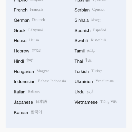
Français
Српски
French
Serbian
Deutsch
සිංහල
German
Sinhala
Ελληνικά
Español
Greek
Spanish
Hausa
Kiswahili
Hausa
Swahili
עברית
தமிழ்
Hebrew
Tamil
हिन्दी
ไทย
Hindi
Thai
Magyar
Türkçe
Hungarian
Turkish
Bahasa Indonesia
Українська
Indonesian
Ukrainian
Italiano
اردو
Italian
Urdu
日本語
Tiếng Việt
Japanese
Vietnamese
한국어
Korean