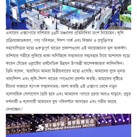
এবারের এক্সপোতে রাশিয়ার ১৬টি অঞ্চলের প্রতিনিধিরা অংশ নিয়েছেন। কৃষি
প্রক্রিয়াজাতকরণ, পণ্য পরিবহন, শিল্প পার্ক এবং বিজ্ঞান ও প্রযুক্তিগত
সহযোগিতার মতো গুরুত্বপূর্ণ খাতের প্রকল্পগুলো এই আয়োজনের মূল আকর্ষণ।
রাশিয়ার গভীরে লুকিয়ে থাকা বাণিজ্যিক সম্ভাবনার সদ্ব্যবহার নিয়ে আশাবাদ ব্যক্ত
করেন টেভের ওব্লাস্টের অর্থনৈতিক উন্নয়ন উপমন্ত্রী আলেকজান্ডার কালিনকিন।
তিনি বলেন, ‘হারবিনে আমরা দ্বিতীয়বারের মতো এসেছি। আমাদের বুথে মূলত
খাদ্যশিল্প এবং কৃষি-শিল্প খাতের পণ্যগুলো প্রদর্শন করছি। আমাদের দৃষ্টিতে
চীনের বাজারে ব্যাপক সম্ভাবনাময়। আশা করছি এই এক্সপো থেকে নতুন
ব্যবসায়িক যোগাযোগ তৈরি হবে এবং আমাদের পণ্যের প্রচার আরও বাড়বে। প্রচুর
দর্শনার্থী ও ব্যবসায়ী আমাদের বুথ পরিদর্শনে আসছেন এবং গভীর আগ্রহ
দেখাচ্ছেন।’