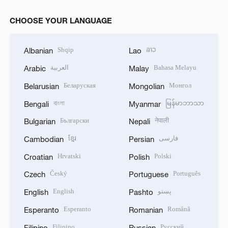
CHOOSE YOUR LANGUAGE
Shqip
ລາວ
Albanian
Lao
العربية
Bahasa Melayu
Arabic
Malay
Беларуская
Монгол
Belarusian
Mongolian
বাংলা
မြန်မာဘာသာ
Bengali
Myanmar
Български
नेपाली
Bulgarian
Nepali
ខ្មែរ
فارسی
Cambodian
Persian
Hrvatski
Polski
Croatian
Polish
Český
Português
Czech
Portuguese
English
پښتو
English
Pashto
Esperanto
Română
Esperanto
Romanian
Filipino
Русский
Filipino
Russian