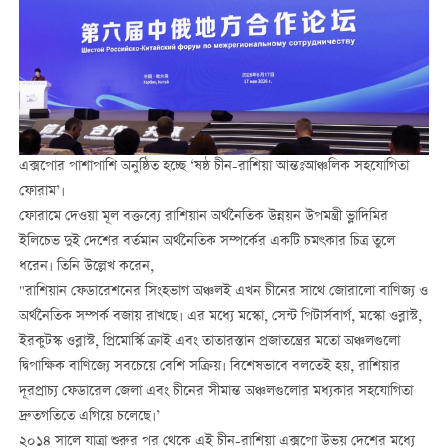
এক্সপোর পাশাপাশি অনুষ্ঠিত হচ্ছে ‘ষষ্ঠ চীন-রাশিয়া আন্তঃআঞ্চলিক সহযোগিতা
ফোরাম’।
ফোরামে দেওয়া মূল বক্তব্যে রাশিয়ান অর্থনৈতিক উন্নয়ন উপমন্ত্রী ভ্লাদিমির
ইলিচেভ দুই দেশের বর্তমান অর্থনৈতিক সম্পর্কের একটি চমৎকার চিত্র তুলে
ধরেন। তিনি উল্লেখ করেন,
"রাশিয়ান ফেডারেশনের সিংহভাগ অঞ্চলই এখন চীনের সাথে জোরালো বাণিজ্য ও
অর্থনৈতিক সম্পর্ক বজায় রাখছে। এর মধ্যে মস্কো, সেন্ট পিটার্সবার্গ, মস্কো ওব্লাস্ট,
ইরকুটস্ক ওব্লাস্ট, প্রিমোর্স্কি ক্রাই এবং তাতারস্তান প্রজাতন্ত্রের মতো অঞ্চলগুলো
দ্বিপাক্ষিক বাণিজ্যে সবচেয়ে বেশি সক্রিয়। বিশেষভাবে বলতেই হয়, রাশিয়ার
দূরপ্রাচ্য ফেডারেল জেলা এবং চীনের সীমান্ত অঞ্চলগুলোর মধ্যকার সহযোগিতা
দ্রুতগতিতে এগিয়ে চলেছে।’
২০১৪ সালে যাত্রা শুরুর পর থেকে এই চীন-রাশিয়া এক্সপো উভয় দেশের মধ্যে