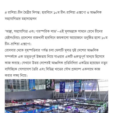
# রাশিয়া-চীন মৈত্রীর দিগন্ত: হারবিনে ১০ম চীন-রাশিয়া এক্সপো ও আঞ্চলিক
সহযোগিতার মহাসম্মেলন
‘আস্থা, সহযোগিতা এবং পারস্পরিক লাভ’—এই মূলমন্ত্রকে সামনে রেখে চীনের
হেইলংচিয়াং প্রদেশের রাজধানী হারবিনে জমকালো আয়োজনে অনুষ্ঠিত হলো ১০ম
চীন-রাশিয়া এক্সপো।
রোববার থেকে বৃহস্পতিবার পর্যন্ত চলা মেলাটি মূলত দুই দেশের আঞ্চলিক
সম্পর্ককে এক অভূতপূর্ব উচ্চতায় নিয়ে যাওয়ার একটি গুরুত্বপূর্ণ মাধ্যম হিসেবে
কাজ করছে। যেখানে উভয় দেশেরই আঞ্চলিক প্রতিনিধিরা একত্রিত হয়েছেন নতুন
বাণিজ্যিক যোগাযোগ তৈরি এবং বিভিন্ন খাতের যৌথ প্রকল্পে একসাথে কাজ
করার লক্ষ্য নিয়ে।