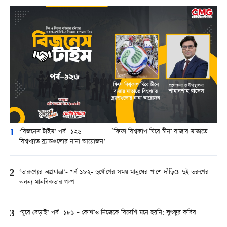
1
‘বিজনেস টাইম’ পর্ব- ১২৬ `ফিফা বিশ্বকাপ ঘিরে চীনা বাজার মাতাতে
বিশ্বখ্যাত ব্র্যান্ডগুলোর নানা আয়োজন’
2
‘তারুণ্যের অগ্রযাত্রা’- পর্ব ১৮২- দুর্যোগের সময় মানুষের পাশে দাঁড়িয়ে দুই তরুণের
অনন্য মানবিকতার গল্প
3
‘ঘুরে বেড়াই’ পর্ব- ১৮১ – কোথাও নিজেকে বিদেশি মনে হয়নি: লুৎফুর কবির