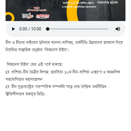
চীন ও চীনের বাইরের দুনিয়ার ব্যবসা-বাণিজ্য, অর্থনীতি-উন্নয়নের হালচাল নিয়ে
নিয়মিত সাপ্তাহিক অনুষ্ঠান ‘বিজনেস টাইম’।
বিজনেস টাইম’ য়ের এই পর্বে থাকছে:
Ø রাশিয়া-চীন মৈত্রীর দিগন্ত: হারবিনে ১০ম চীন-রাশিয়া এক্সপো ও আঞ্চলিক
সহযোগিতার মহাসম্মেলন
Ø চীন যুক্তরাষ্ট্রের পারস্পরিক সম্পর্কটা গড়ে দেয় বৈশ্বিক অর্থনীতির
স্থিতিশীলতার মজবুত ভিত্তি।