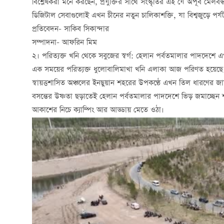
বিশ্লেষকরা মনে করছেন, প্রযুক্তির সাথে সংস্কৃতির এই যে অপূর্ব মেলবন
ডিজিটাল সেবাগুলোই এখন চীনের নতুন চালিকাশক্তি, যা বিশ্বজুড়ে পর্য
প্রতিবেদন- সাকিব সিকান্দার
সম্পাদনা- আফরিন মিম
২। পরিত্যক্ত খনি থেকে সবুজের স্বর্গ: হেলান পর্বতমালার পাদদেশে 
এক সময়ের পরিত্যক্ত ধুলোবালিমাখা খনি এলাকা আজ পরিণত হয়েছে প্রক
স্বায়ত্তশাসিত অঞ্চলের ইনছুয়ান শহরের উপকণ্ঠে এখন তিল ধারণের জ
বসন্তের উষ্ণতা ছড়াতেই হেলান পর্বতমালার পাদদেশে ভিড় জমাচ্ছেন শত শ
আকাশের নিচে ক্যাম্পিং আর আড্ডায় মেতে ওঠা।