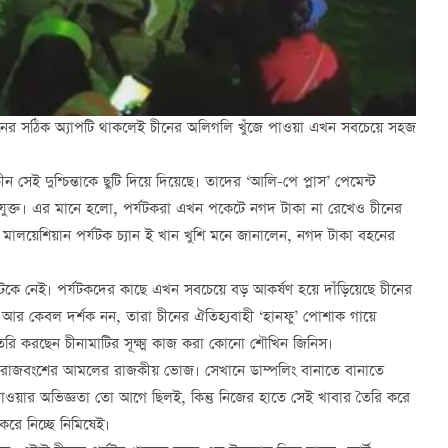
োনের সঠিক অ্যাপটি থাকলেই চীনের অলিগলি খুঁজে পাওয়া এখন সবচেয়ে সহজ
চীন সেই দুশ্চিন্তাকে ছুটি দিয়ে দিয়েছে। তাদের ‘আলি-পে প্লাস’ পেমেন্ট
ে যুক্ত। এর মানে হলো, পর্যটকরা এখন পকেটে নগদ টাকা না রেখেও চীনের
। মালয়েশিয়ান পর্যটক চ্যান ই খান খুশি মনে জানালেন, নগদ টাকা বহনের
 আটকে নেই। পর্যটকদের কাছে এখন সবচেয়ে বড় আকর্ষণ হয়ে দাঁড়িয়েছে চীনের
 আর কেবল দর্শক নন, তারা চীনের ঐতিহ্যবাহী ‘হানফু’ পোশাক গায়ে
রি করছেন চীনামাটির সূক্ষ্ম কাজ করা কোনো শৌখিন জিনিস।
ং রাজবংশের আমলের রাজকীয় ভোজ। সেখানে ডাম্পলিং বানাতে বানাতে
 খাওয়ার অভিজ্ঞতা তো আগে ছিলই, কিন্তু নিজের হাতে সেই খাবার তৈরি করে
ে নিচ্ছে নিমিষেই।