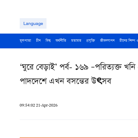
Language
মূলপাতা
চীন
বিশ্ব
অর্থনীতি
মতামত
প্রযুক্তি
জীবনযাপন
চীনের শিল্প 
‘ঘুরে বেড়াই’ পর্ব- ১৬৯ –পরিত্যক্ত খনি
পাদদেশে এখন বসন্তের উৎসব
09:54:02 21-Apr-2026