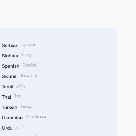
Serbian
Српски
Sinhala
සිංහල
Spanish
Español
Swahili
Kiswahili
Tamil
தமிழ்
Thai
ไทย
Turkish
Türkçe
Ukrainian
Українська
Urdu
اردو