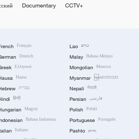
сский
Documentary
CCTV+
French
Français
Lao
ລາວ
German
Deutsch
Malay
Bahasa Melayu
Greek
Ελληνικά
Mongolian
Монгол
Hausa
Hausa
Myanmar
မြန်မာဘာသာ
Hebrew
עברית
Nepali
नेपाली
Hindi
हिन्दी
Persian
فارسی
Hungarian
Magyar
Polish
Polski
Indonesian
Bahasa Indonesia
Portuguese
Português
Italian
Italiano
Pashto
پښتو