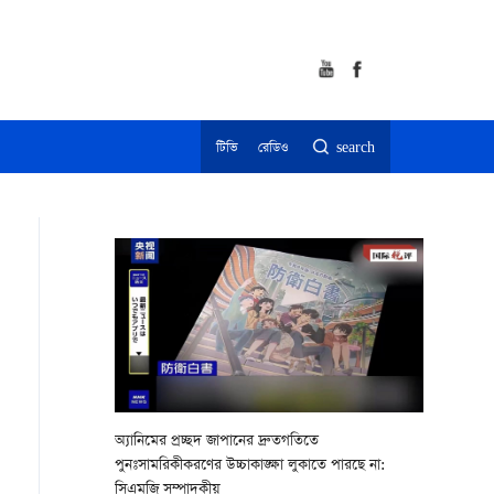
টিভি
রেডিও
search
অ্যানিমের প্রচ্ছদ জাপানের দ্রুতগতিতে
পুনঃসামরিকীকরণের উচ্চাকাঙ্ক্ষা লুকাতে পারছে না:
সিএমজি সম্পাদকীয়