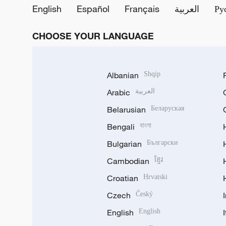
English
Español
Français
العربية
Ру
CHOOSE YOUR LANGUAGE
Albanian
Shqip
Arabic
العربية
Belarusian
Беларуская
Bengali
বাংলা
Bulgarian
Български
Cambodian
ខ្មែរ
Croatian
Hrvatski
Czech
Český
English
English