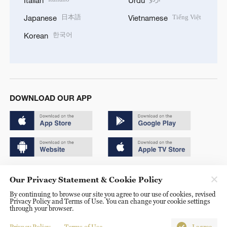
Italian
Urdu
日本語
Tiếng Việt
Japanese
Vietnamese
한국어
Korean
DOWNLOAD OUR APP
Copyright © 2024 CGTN.
Our Privacy Statement & Cookie Policy
京ICP备20000184号
By continuing to browse our site you agree to our use of cookies, revised
Privacy Policy and Terms of Use. You can change your cookie settings
京公网安备 11010502050052号
through your browser.
Disinformation report hotline: 010-85061466
Privacy Policy
Terms of Use
I agree