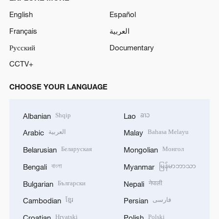
English
Español
Français
العربية
Русский
Documentary
CCTV+
CHOOSE YOUR LANGUAGE
Shqip
ລາວ
Albanian
Lao
العربية
Bahasa Melayu
Arabic
Malay
Беларуская
Монгол
Belarusian
Mongolian
বাংলা
မြန်မာဘာသာ
Bengali
Myanmar
Български
नेपाली
Bulgarian
Nepali
ខ្មែរ
فارسی
Cambodian
Persian
Hrvatski
Polski
Croatian
Polish