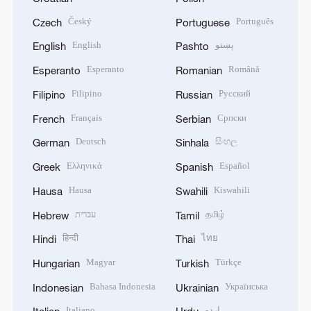
Český
Português
Czech
Portuguese
English
پښتو
English
Pashto
Esperanto
Română
Esperanto
Romanian
Filipino
Русский
Filipino
Russian
Français
Српски
French
Serbian
Deutsch
සිංහල
German
Sinhala
Ελληνικά
Español
Greek
Spanish
Hausa
Kiswahili
Hausa
Swahili
עברית
தமிழ்
Hebrew
Tamil
हिन्दी
ไทย
Hindi
Thai
Magyar
Türkçe
Hungarian
Turkish
Bahasa Indonesia
Українська
Indonesian
Ukrainian
Italiano
اردو