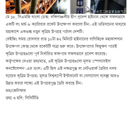
মে ১৮, সিএমজি বাংলা ডেস্ক: দক্ষিণাঞ্চলীয় দ্বীপ প্রদেশ হাইনান থেকে সফলভাবে
একটি লং মার্চ-৮ ক্যারিয়ার রকেট উৎক্ষেপণ করলো চীন। এই অভিযানের মাধ্যমে
মহাকাশে একগুচ্ছ নতুন কৃত্রিম উপগ্রহ পাঠাল দেশটি।
বেইজিং সময় রোববার রাত ১০টা ৪২ মিনিটে হাইনানের বাণিজ্যিক মহাকাশযান
উৎক্ষেপণ কেন্দ্র থেকে রকেটটি যাত্রা শুরু করে। উৎক্ষেপণের কিছুক্ষণ পরেই
কৃত্রিম উপগ্রহগুলো পূর্ব নির্ধারিত কক্ষপথে সফলভাবে প্রবেশ করেছে।
কর্তৃপক্ষের দেওয়া তথ্যমতে, এই কৃত্রিম উপগ্রহগুলো মূলত 'স্পেসসেইল
কনস্টেলেশন'-এর অংশ। এটি ছিল এই নক্ষত্রপুঞ্জ বা নেটওয়ার্ক তৈরির নবম
ব্যাচের কৃত্রিম উপগ্রহ। মূলত বিশ্বব্যাপী ইন্টারনেট বা যোগাযোগ ব্যবস্থা আরও
উন্নত করার লক্ষ্যে এই উপগ্রহপুঞ্জ তৈরি করছে চীন।
শুভ/জেনিফার
তথ্য ও ছবি: সিসিটিভি