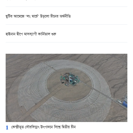
ছুটির আমেজে ‘লং মার্চে’ উড়লো চীনের অর্থনীতি
হাইনান দ্বীপে মাসব্যাপী কার্নিভাল শুরু
1
কেন্দ্রীভূত সৌরবিদ্যুৎ উৎপাদনে বিশ্বে দ্বিতীয় চীন