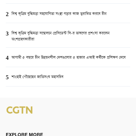
2
বিশ্ব কৃত্রিম বুদ্ধিমত্তা সহযোগিতা সংস্থা গড়ার কাজ ত্বরান্বিত করবে চীন
3
বিশ্ব কৃত্রিম বুদ্ধিমত্তা সম্মেলনে প্রেসিডেন্ট সি-র ভাষণের প্রশংসা করলেন
অংশগ্রহণকারীরা
4
আগামী ৫ বছরে চীন উন্নয়নশীল দেশগুলোর ৫ হাজার এআই কর্মীকে প্রশিক্ষণ দেবে
5
শাংহাই পৌঁছেছেন জাতিসংঘ মহাসচিব
EXPLORE MORE