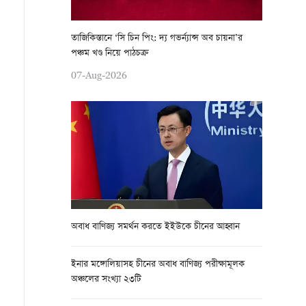
তাজিকিস্তানে ‘সি চিন পিং: দ্য গভর্ন্যান্স অব চায়না’র
পঞ্চম খণ্ড নিয়ে পাঠচক্র
07-Aug-2026
অবাধ বাণিজ্য সমর্থন করতে ইইউকে চীনের আহ্বান
ইনার মঙ্গোলিয়াসহ চীনের অবাধ বাণিজ্য পরীক্ষামূলক
অঞ্চলের সংখ্যা ২৩টি