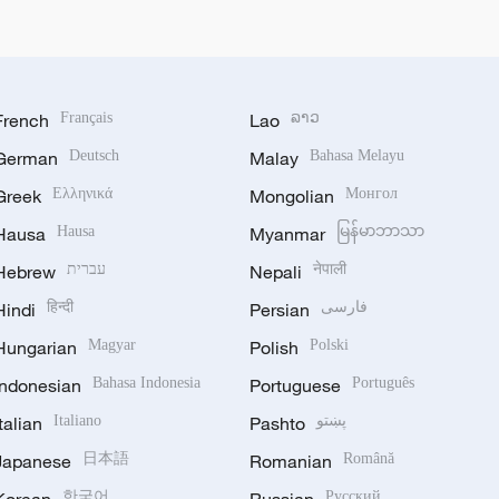
French
Français
Lao
ລາວ
German
Deutsch
Malay
Bahasa Melayu
Greek
Ελληνικά
Mongolian
Монгол
Hausa
Hausa
Myanmar
မြန်မာဘာသာ
Hebrew
עברית
Nepali
नेपाली
Hindi
हिन्दी
Persian
فارسی
Hungarian
Magyar
Polish
Polski
Indonesian
Bahasa Indonesia
Portuguese
Português
Italian
Italiano
Pashto
پښتو
Japanese
日本語
Romanian
Română
Korean
한국어
Russian
Русский