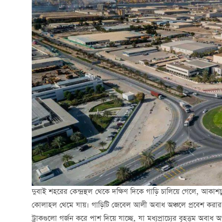
দুবাই শহরের কেন্দ্রস্থল থেকে দক্ষিণ দিকে গাড়ি চালিয়ে গেলে, আকাশচ
কোলাহল থেমে যায়। গাড়িটি জেবেল আলী অবাধ অঞ্চলে প্রবেশ করার সা
ট্রাকগুলো গর্জন করে পাশ দিয়ে যাচ্ছে, যা মধ্যপ্রাচ্যের বৃহত্তম অবাধ অঞ