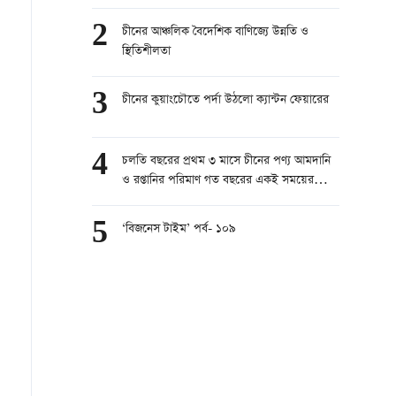
2
চীনের আঞ্চলিক বৈদেশিক বাণিজ্যে উন্নতি ও
স্থিতিশীলতা
3
চীনের কুয়াংচৌতে পর্দা উঠলো ক্যান্টন ফেয়ারের
4
চলতি বছরের প্রথম ৩ মাসে চীনের পণ্য আমদানি
ও রপ্তানির পরিমাণ গত বছরের একই সময়ের
তুলনায় ১৫ শতাংশ বেড়েছে
5
‘বিজনেস টাইম’ পর্ব- ১০৯