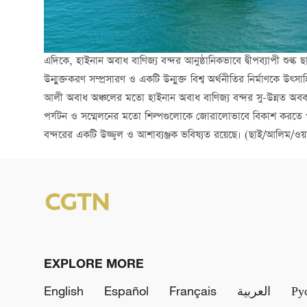
এদিকে, হাইনান অবাধ বাণিজ্য বন্দর আনুষ্ঠানিকভাবে দ্বীপব্যাপী শুল্ক ছা
উন্মুক্তকরণ সম্প্রসারণ ও একটি উন্মুক্ত বিশ্ব অর্থনীতির নির্মাণকে উ
আলী অবাধ অঞ্চলের মতো হাইনান অবাধ বাণিজ্য বন্দর সু-উন্নত অবকা
পর্যটন ও সম্মেলনের মতো শিল্পগুলোকে জোরালোভাবে বিকাশ করতে পারে
বন্দরের একটি উজ্জ্বল ও আশাব্যঞ্জক ভবিষ্যত রয়েছে। (ছাই/আলিম/ওয়
EXPLORE MORE
English
Español
Français
العربية
Ру