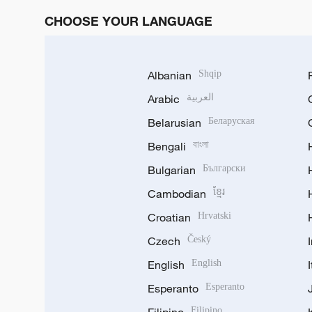
CHOOSE YOUR LANGUAGE
Albanian
Shqip
Arabic
العربية
Belarusian
Беларуская
Bengali
বাংলা
Bulgarian
Български
Cambodian
ខ្មែរ
Croatian
Hrvatski
Czech
Český
English
English
Esperanto
Esperanto
Filipino
Filipino