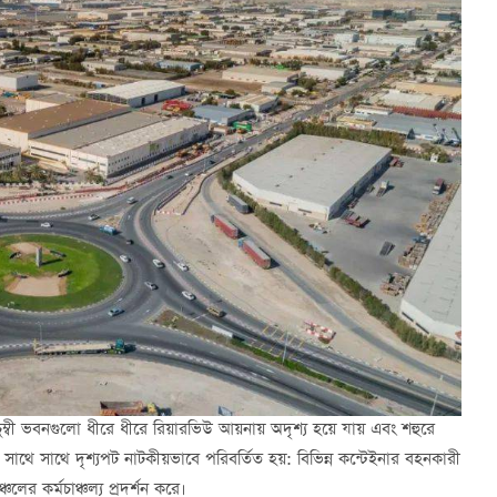
ুম্বী ভবনগুলো ধীরে ধীরে রিয়ারভিউ আয়নায় অদৃশ্য হয়ে যায় এবং শহুরে
থে সাথে দৃশ্যপট নাটকীয়ভাবে পরিবর্তিত হয়: বিভিন্ন কন্টেইনার বহনকারী
্চলের কর্মচাঞ্চল্য প্রদর্শন করে।