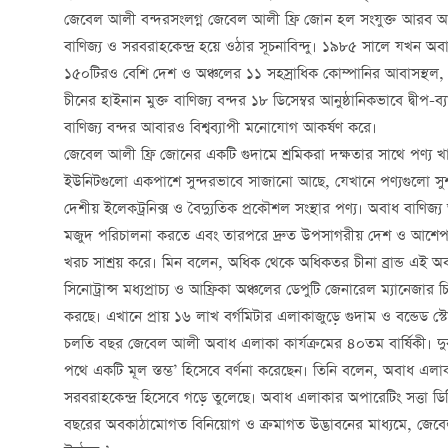
জেবেল আলী বন্দরসংলগ্ন জেবেল আলী ফ্রি জোন হল সংযুক্ত আরব আমিরাত
বাণিজ্য ও সরবরাহকেন্দ্র হয়ে ওঠার সূচনাবিন্দু। ১৯৮৫ সালে যখন অব
১৫০টিরও বেশি দেশ ও অঞ্চলের ১১ সহস্রাধিক কোম্পানির আবাসস্থল, 
চীনের হাইনান মুক্ত বাণিজ্য বন্দর ১৮ ডিসেম্বর আনুষ্ঠানিকভাবে দ্বীপ-ব
বাণিজ্য বন্দর আবারও বিশ্বব্যাপী মনোযোগ আকর্ষণ করে।
জেবেল আলী ফ্রি জোনের একটি গুদামে শ্রমিকরা দক্ষতার সাথে পণ্য খাল
ইউনিটগুলো একপাশে সুন্দরভাবে সাজানো আছে, যেখানে পণ্যগুলো সুশৃ
দেশীয় ইলেকট্রনিক্স ও বৈদ্যুতিক প্রকৌশল সংস্থার পণ্য। অবাধ বাণিজ
মজুদ পরিচালনা করতে এবং তারপরে দ্রুত উপসাগরীয় দেশ ও আশেপাশে
খরচ সাশ্রয় করে। মিন বলেন, অধিক থেকে অধিকতর চীনা ব্রান্ড এই অবা
সিনোট্রান্স মধ্যপ্রাচ্য ও আফ্রিকা অঞ্চলের ডেপুটি জেনারেল ম্যানেজা
করছে। এখানে প্রায় ১৬ লাখ বর্গমিটার এলাকাজুড়ে গুদাম ও বন্ডেড স্টো
চলতি বছর জেবেল আলী অবাধ এলাকা কার্যক্রমের ৪০তম বার্ষিকী। দুবাই
পথে একটি মূল স্তম্ভ’ হিসেবে বর্ণনা করেছেন। তিনি বলেন, অবাধ এলাক
সরবরাহকেন্দ্র হিসেবে গড়ে তুলেছে। অবাধ এলাকার অপারেটিং সত্তা ডি
বছরের অবকাঠামোগত বিনিয়োগ ও ক্রমাগত উদ্ভাবনের মাধ্যমে, জেবেল আল