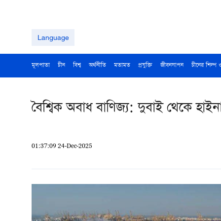
Language
মূলপাতা
চীন
বিশ্ব
অর্থনীতি
মতামত
প্রযুক্তি
জীবনযাপন
চীনের শিল্প 
বৈশ্বিক অবাধ বাণিজ্য: দুবাই থেকে হাইন
01:37:09 24-Dec-2025