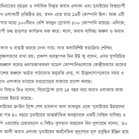
ের বৃহত্তম ও সর্বাধিক বিস্তৃত অবাধ এলাকা এবং দুবাইয়ের বিশ্বব্যাপী
াধ এলাকাটি প্রতিষ্ঠিত হয়, তখন এতে মাত্র ১৯টি কোম্পানি ছিল। আজ এটি
যার মধ্যে ১০০টিরও বেশি ফরচুন গ্লোবাল ৫০০ কোম্পানি রয়েছে। এদিকে,
্যাপী শুল্ক ছাড়পত্র কার্যক্রম শুরু করে। ফলে, অবাধ বাণিজ্য অঞ্চল ও অবাধ
াস ও বাছাই করতে দেখা যায়। সাত তলাবিশিষ্ট স্বয়ংক্রিয় শেল্ভিং
ঙ্খলভাবে রাখা হয়। প্রকল্প ব্যবস্থাপক মিন ইউ ফু বলেন, এসব সুপরিচিত
্য অঞ্চলে বন্ডেড গুদামজাতকরণ মডেল কোম্পানিগুলোকে কেন্দ্রীয়ভাবে তাদের
র অঞ্চলে অর্ডার পাঠানোর অনুমতি দেয়, যা উল্লেখযোগ্যভাবে সময় ও
ধ এলাকার মাধ্যমে মধ্যপ্রাচ্যের বাজারে প্রবেশ করছে।
র চিন সিয়াও মিও বলেন, সিনোট্রান্স প্রায় ১৪ বছর ধরে অবাধ এলাকায় কাজ
রেজ ইয়ার্ড রয়েছে।
য়ের ক্রাউন প্রিন্স শেখ হামদান আল মাকতুম একে ‘দুবাইয়ের উন্নয়নের
া গত ৪০ বছরে দুবাইয়ের আন্তর্জাতিক অবস্থানকে একটি বৈশ্বিক বাণিজ্য ও
পি ওয়ার্ল্ডের চেয়ারম্যান ও সিইও সুলতান আহমেদ বিন সুলায়েম বলেন, ‘৪০
ী অবাধ এলাকা দুবাইয়ের অর্থনৈতিক ভূদৃশ্যের মূল প্রবৃদ্ধির ইঞ্জিন হয়ে