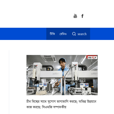
টিভি
রেডিও
search
চীন বিশ্বের সাথে সুযোগ ভাগাভাগি করছে; অভিন্ন উন্নয়নে
কাজ করছে: সিএমজি সম্পাদকীয়