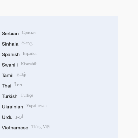
Serbian
Српски
Sinhala
සිංහල
Spanish
Español
Swahili
Kiswahili
Tamil
தமிழ்
Thai
ไทย
Turkish
Türkçe
Ukrainian
Українська
Urdu
اردو
Vietnamese
Tiếng Việt