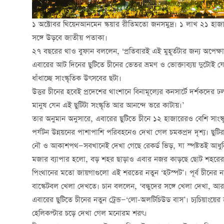
১ অক্টোবর থিয়েনআনমেন স্কয়ার রীতিমতো জনসমুদ্র। ১ লাখ ২১ হাজার 
সঙ্গে উড়বে জাতীয় পতাকা।
২৭ বছরের থাও বুফান বললেন, ‘প্রতিবারই এই মুহূর্তটার জন্য অপেক্
এবারের আট দিনের ছুটিতে চীনের ভেতর ভ্রমণ ও ভোক্তাব্যয় দুটোই 
ধাঁধাচ্ছে সাংস্কৃতিক উৎসবের ছটা।
উত্তর চীনের হবেই প্রদেশের থাংশানে বিনামূল্যের কনসার্টে দর্শকদের ঢ
মানুষ যেন এই ছুটিটা সংস্কৃতি আর আনন্দে ভরে কাটায়।’
তার অনুমান অনুসারে, এবারের ছুটিতে চীনে ১২ হাজারেরও বেশি সাংস
পর্যটন উন্নয়নের পাশাপাশি পরিবহনেও দেখা গেল চমকপ্রদ দৃশ্য। ছুট
নৌ ও আকাশপথ—সবখানেই দেখা গেছে রেকর্ড ভিড়, যা স্পষ্টতই আধুনি
মজার ব্যাপার হলো, বড় শহর ছাড়াও এবার নজর কাড়ছে ছোট শহরের সৌন
পিংথানের মতো জায়গাগুলো এই শরতের নতুন ‘হটস্পট’। পূর্ব চীনের নান
বাস্কেটবল খেলা দেখতে। চান বললেন, ‘বন্ধুদের সঙ্গে খেলা দেখা, আর পা
এবারের ছুটিতে চীনের নতুন ট্রেন্ড—‘লো-অলটিচিউড বাস’। চ্যচিয়াংয়
হেলিকপ্টার চড়ে দেখা গেল মনোরম শরৎ।