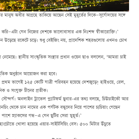
মানুষ অধীর আগ্রহে তাকিয়ে আছেন সেই মুহূর্তের দিকে—সূর্যোদয়ের সঙ্গে
ষা করি—এটা যেন নিজের দেশকে ভালোবাসার এক নিঃশব্দ স্বীকারোক্তি।’
যেন উড়েছে রকেটে চড়ে। শুধু বেইজিং নয়, প্রাদেশিক শহরগুলোয় এখনও চোখ
ল নেমেছে। স্থানীয় সাংস্কৃতিক সংস্থার প্রধান ওয়েন ছাও বললেন, ‘আমরা চাই
্কৃতিক অনুষ্ঠান আয়োজন করা হবে।
ির প্রথম ভাগেই ১২৫ কোটি যাত্রী পরিবহন হয়েছে দেশজুড়ে! হাইওয়ে, রেল,
ক ও সংযুক্ত চীনের প্রতীক।
্দর্য। অনলাইন ট্রাভেল প্ল্যাটফর্ম ছুনার-এর তথ্য বলছে, চিউচাইকৌ আর
চিং থেকে চান নামের এক পর্যটক বন্ধুদের নিয়ে পাশের চ্যচিয়াং গেছেন
শে স্ন্যাকসের গন্ধ—এ যেন ছুটির সেরা মুহূর্ত।’
ের হাংচৌতে খোলা হয়েছে এয়ার-সাইটসিয়িং বেস। ৫০০ মিটার উঁচুতে