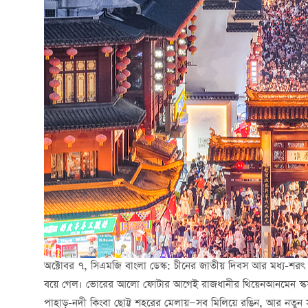
অক্টোবর ৭, সিএমজি বাংলা ডেস্ক: চীনের জাতীয় দিবস আর মধ্য-শরৎ
বয়ে গেল। ভোরের আলো ফোটার আগেই রাজধানীর থিয়েনআনমেন স্কয়ার
পাহাড়-নদী কিংবা ছোট্ট শহরের মেলায়—সব মিলিয়ে রঙিন, আর নতুন সম