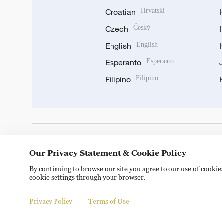
Croatian
Hrvatski
Czech
Český
English
English
Esperanto
Esperanto
Filipino
Filipino
DOWNLOAD OUR APP
Our Privacy Statement & Cookie Policy
By continuing to browse our site you agree to our use of cooki
cookie settings through your browser.
Privacy Policy
Terms of Use
Copyright © 2024 CGTN.
京ICP备20000184号
京公网安