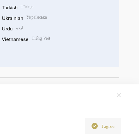
Turkish
Türkçe
Ukrainian
Українська
Urdu
اردو
Vietnamese
Tiếng Việt
I agree
6