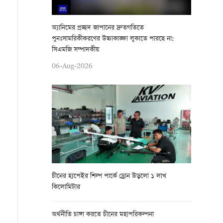
অ্যানিমের প্রচ্ছদ জাপানের দ্রুতগতিতে
পুনঃসামরিকীকরণের উচ্চাকাঙ্ক্ষা লুকাতে পারছে না:
সিএমজি সম্পাদকীয়
06-Aug-2026
চীনের হ্যপেইর শিল্প পার্কে ড্রোন উড়লো ১ লাখ
কিলোমিটার
অর্থনীতি চাঙ্গা করতে চীনের মহাপরিকল্পনা