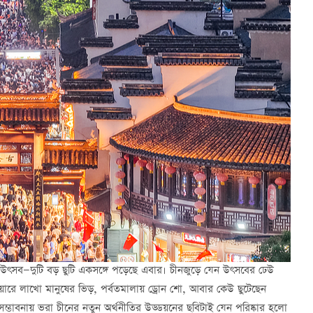
 উৎসব—দুটি বড় ছুটি একসঙ্গে পড়েছে এবার। চীনজুড়ে যেন উৎসবের ঢেউ
ে লাখো মানুষের ভিড়, পর্বতমালায় ড্রোন শো, আবার কেউ ছুটেছেন
্ভাবনায় ভরা চীনের নতুন অর্থনীতির উড্ডয়নের ছবিটাই যেন পরিষ্কার হলো