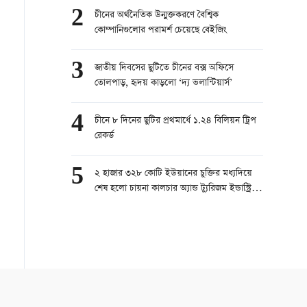
2
চীনের অর্থনৈতিক উন্মুক্তকরণে বৈশ্বিক
কোম্পানিগুলোর পরামর্শ চেয়েছে বেইজিং
3
জাতীয় দিবসের ছুটিতে চীনের বক্স অফিসে
তোলপাড়, হৃদয় কাড়লো ‘দ্য ভলান্টিয়ার্স’
4
চীনে ৮ দিনের ছুটির প্রথমার্ধে ১.২৪ বিলিয়ন ট্রিপ
রেকর্ড
5
২ হাজার ৩২৮ কোটি ইউয়ানের চুক্তির মধ্যদিয়ে
শেষ হলো চায়না কালচার অ্যান্ড ট্যুরিজম ইন্ডাস্ট্রিজ
এক্সপো