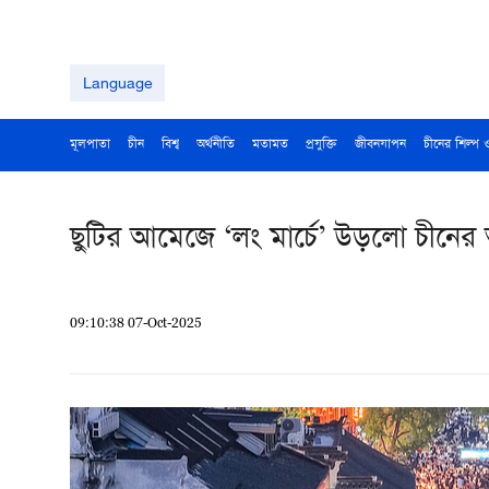
Language
মূলপাতা
চীন
বিশ্ব
অর্থনীতি
মতামত
প্রযুক্তি
জীবনযাপন
চীনের শিল্প 
ছুটির আমেজে ‘লং মার্চে’ উড়লো চীনের অ
09:10:38 07-Oct-2025