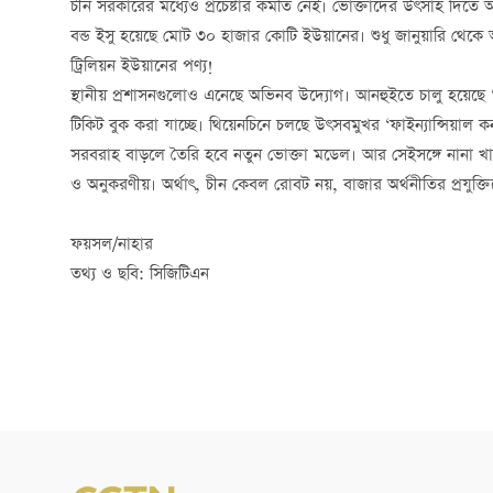
চীন সরকারের মধ্যেও প্রচেষ্টার কমতি নেই। ভোক্তাদের উৎসাহ দিত
বন্ড ইসু হয়েছে মোট ৩০ হাজার কোটি ইউয়ানের। শুধু জানুয়ারি থেকে আগ
ট্রিলিয়ন ইউয়ানের পণ্য!
স্থানীয় প্রশাসনগুলোও এনেছে অভিনব উদ্যোগ। আনহুইতে চালু হয়েছে ‘ক
টিকিট বুক করা যাচ্ছে। থিয়েনচিনে চলছে উৎসবমুখর ‘ফাইন্যান্সিয়াল ক
সরবরাহ বাড়লে তৈরি হবে নতুন ভোক্তা মডেল। আর সেইসঙ্গে নানা খাতের
ও অনুকরণীয়। অর্থাৎ, চীন কেবল রোবট নয়, বাজার অর্থনীতির প্রযুক্ত
ফয়সল/নাহার
তথ্য ও ছবি: সিজিটিএন