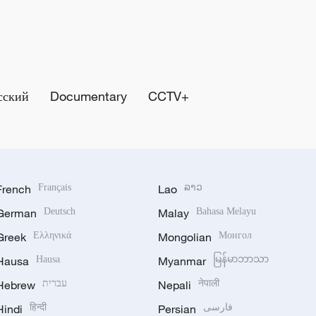
сский
Documentary
CCTV+
French
Français
Lao
ລາວ
German
Deutsch
Malay
Bahasa Melayu
Greek
Ελληνικά
Mongolian
Монгол
Hausa
Hausa
Myanmar
မြန်မာဘာသာ
Hebrew
עברית
Nepali
नेपाली
Hindi
हिन्दी
Persian
فارسی