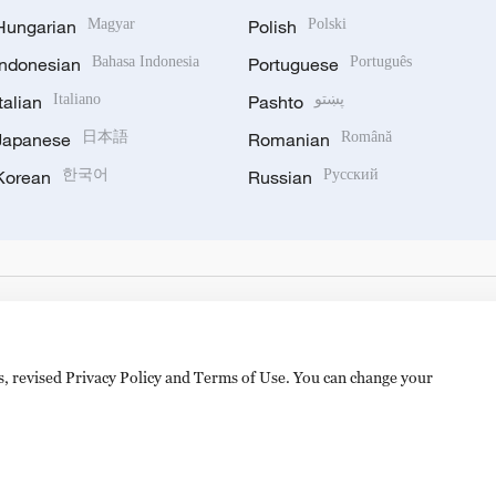
Hungarian
Magyar
Polish
Polski
Indonesian
Bahasa Indonesia
Portuguese
Português
Italian
Italiano
Pashto
پښتو
Japanese
日本語
Romanian
Română
Korean
한국어
Russian
Русский
es, revised Privacy Policy and Terms of Use. You can change your
备 11010502050052号
Disinformation report hotline: 010-8506146