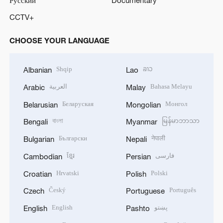
Русский
Documentary
CCTV+
CHOOSE YOUR LANGUAGE
Shqip
ລາວ
Albanian
Lao
العربية
Bahasa Melayu
Arabic
Malay
Беларуская
Монгол
Belarusian
Mongolian
বাংলা
မြန်မာဘာသာ
Bengali
Myanmar
Български
नेपाली
Bulgarian
Nepali
ខ្មែរ
فارسی
Cambodian
Persian
Hrvatski
Polski
Croatian
Polish
Český
Português
Czech
Portuguese
English
پښتو
English
Pashto