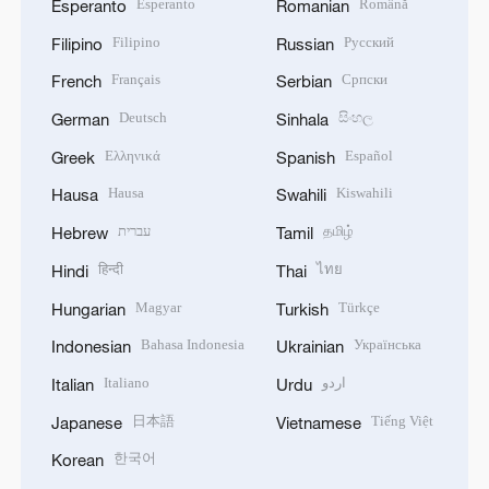
Esperanto
Română
Esperanto
Romanian
Filipino
Русский
Filipino
Russian
Français
Српски
French
Serbian
Deutsch
සිංහල
German
Sinhala
Ελληνικά
Español
Greek
Spanish
Hausa
Kiswahili
Hausa
Swahili
עברית
தமிழ்
Hebrew
Tamil
हिन्दी
ไทย
Hindi
Thai
Magyar
Türkçe
Hungarian
Turkish
Bahasa Indonesia
Українська
Indonesian
Ukrainian
Italiano
اردو
Italian
Urdu
日本語
Tiếng Việt
Japanese
Vietnamese
한국어
Korean