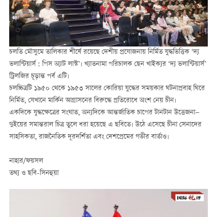
চলতি মৌসুমে তালিকার শীর্ষে রয়েছে দেশীয় প্রযোজনায় নির্মিত যুদ্ধভিত্তিক ‘দ্য
ভলান্টিয়ার্স : পিস অ্যাট লাস্ট’। খ্যাতনামা পরিচালক ছেন খাইক্যর ‘দ্য ভলান্টিয়ার্স’
ট্রিলজির চূড়ান্ত পর্ব এটি।
চলচ্চিত্রটি ১৯৫০ থেকে ১৯৫৩ সালের কোরিয়া যুদ্ধের সময়কার ঘটনাপ্রবাহ ঘিরে
নির্মিত, যেখানে মার্কিন আগ্রাসনের বিরুদ্ধে প্রতিরোধে অংশ নেয় চীন।
একদিকে যুদ্ধক্ষেত্রের সংঘাত, অন্যদিকে আন্তর্জাতিক চাপের টানটান উত্তেজনা—
দুইয়ের সমান্তরাল চিত্র তুলে ধরা হয়েছে এ ছবিতে। উঠে এসেছে চীনা সেনাদের
সাহসিকতা, রাজনৈতিক দূরদর্শিতা এবং দেশপ্রেমের গভীর বার্তাও।
নাহার/ফয়সল
তথ্য ও ছবি-সিনহুয়া