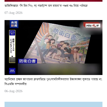
তাজিকিস্তানে ‘সি চিন পিং: দ্য গভর্ন্যান্স অব চায়না’র পঞ্চম খণ্ড নিয়ে পাঠচক্র
07-Aug-2026
অ্যানিমের প্রচ্ছদ জাপানের দ্রুতগতিতে পুনঃসামরিকীকরণের উচ্চাকাঙ্ক্ষা লুকাতে পারছে না:
সিএমজি সম্পাদকীয়
06-Aug-2026