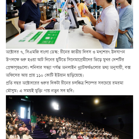
অক্টোবর ৭, সিএমজি বাংলা ডেস্ক: চীনের জাতীয় দিবস ও মধ্যশরৎ উদযাপন
উপলক্ষে শুরু হওয়া আট দিনের ছুটিতে সিনেমাপ্রেমীদের ভিড়ে মুখর দেশটির
প্রেক্ষাগৃহগুলো। শনিবার সন্ধ্যা পর্যন্ত অনলাইন প্ল্যাটফর্মগুলোর তথ্য অনুযায়ী, বক্স
অফিসের আয় প্রায় ১১০ কোটি ইউয়ান ছাড়িয়েছে।
প্রতি বছর অক্টোবরের শুরুর দিকটা চীনের চলচ্চিত্র শিল্পের সবচেয়ে রমরমা
মৌসুম। এ সময়ই মুক্তি পায় নতুন সব ছবি।