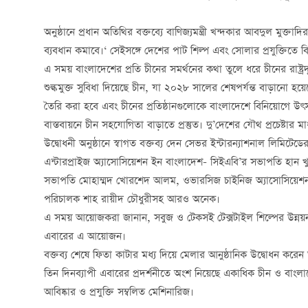
অনুষ্ঠানে প্রধান অতিথির বক্তব্যে বাণিজ্যমন্ত্রী খন্দকার আবদুল মুক
ব্যবধান কমাবে।‘ সেইসঙ্গে দেশের পাট শিল্প এবং সোলার প্রযুক্তিতে 
এ সময় বাংলাদেশের প্রতি চীনের সমর্থনের কথা তুলে ধরে চীনের রাষ্ট
শুল্কমুক্ত সুবিধা দিয়েছে চীন, যা ২০২৮ সালের শেষপর্যন্ত বাড়ানো 
তৈরি করা হবে এবং চীনের প্রতিষ্ঠানগুলোকে বাংলাদেশে বিনিয়োগে উৎস
বাস্তবায়নে চীন সহযোগিতা বাড়াতে প্রস্তুত। দু’দেশের যৌথ প্রচেষ্টার
উদ্বোধনী অনুষ্ঠানে স্বাগত বক্তব্য দেন সেভর ইন্টারন্যাশনাল লিম
এন্টারপ্রাইজ অ্যাসোসিয়েশন ইন বাংলাদেশ- সিইএবি’র সভাপতি হান খুন, ব
সভাপতি মোহাম্মদ খোরশেদ আলম, ওভারসিজ চাইনিজ অ্যাসোসিয়েশন ই
পরিচালক শাহ রায়ীদ চৌধুরীসহ আরও অনেক।
এ সময় আয়োজকরা জানান, সবুজ ও টেকসই টেক্সটাইল শিল্পের উন্নয়ন, প্র
এবারের এ আয়োজন।
বক্তব্য শেষে ফিতা কাটার মধ্য দিয়ে মেলার আনুষ্ঠানিক উদ্বোধন করেন
তিন দিনব্যাপী এবারের প্রদর্শনীতে অংশ নিয়েছে একাধিক চীন ও বাংলাদে
আবিষ্কার ও প্রযুক্তি সম্বলিত মেশিনারিজ।