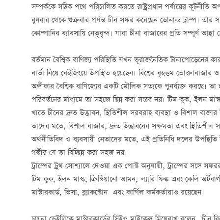
সম্পর্ককে সঠিক পথে পরিচালিত করতে রাষ্ট্রপ্রধান পর্যায়ের কূটনীতি অ
বুধবার থেকে শুক্রবার পর্যন্ত চীন সফর করেছেন ডোনাল্ড ট্রাম্প। তার স
কোম্পানির ব্যাবসায়ি নেতৃবৃন্দ। যারা চীনা বাজারের প্রতি সম্পূর্ণ আস
বর্তমান বৈশ্বিক বাণিজ্য পরিস্থিতি যখন ভূরাজনৈতিক টানাপোড়েনের কা
বার্তা নিয়ে বেইজিংয়ে উপস্থিত হয়েছেন। বিশ্বের বৃহত্তম ভোক্তাবাজার ও 
অঙ্গীকার বৈশ্বিক বাণিজ্যের একটি মৌলিক সত্যকে পুনর্ব্যক্ত করছে। তা হল
পরিবর্তনের মাধ্যমে তা সহজে ছিন্ন করা সম্ভব নয়। টিম কুক, ইলন মাস্
খাতে চীনের দ্রুত উদ্ভাবন, স্থিতিশীল সরবরাহ ব্যবস্থা ও বিশাল বাজার 
তাদের মতে, বিশাল বাজার, দ্রুত উদ্ভাবনের সক্ষমতা এবং স্থিতিশীল
অর্থনীতিবিদ ও ব্যবসায়ী নেতাদের মতে, এই প্রতিনিধি দলের উপস্থিতি ইঙ
গভীর যে তা বিচ্ছিন্ন করা সহজ নয়।
ট্রাম্পের ট্রুথ সোশ্যালে দেওয়া এক পোস্ট অনুযায়ী, ট্রাম্পের সঙ্গে সফ
টিম কুক, ইলন মাস্ক, ক্রিস্টিয়ানো আমন, ল্যারি ফিঙ্ক এবং কেলি অর্টবার
মাস্টারকার্ড, ভিসা, ব্ল্যাকস্টোন এবং কার্গিল কর্মকর্তারাও রয়েছেন।
চায়না ডেইলিকে মাস্টারকার্ডের সিইও মাইকেল মিয়েবাখ বলেন, 'চীন বিশ