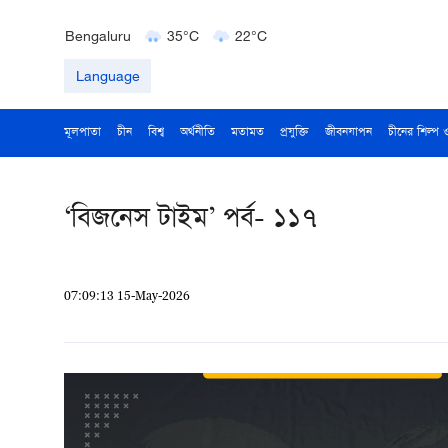
Delhi
36°C
23°C
Bengaluru
35°C
22°C
Hyderabad
42°C
28°C
Language
মূলপাতা
চীন
বিশ্ব
অর্থনীতি
মতামত
প্রযুক্তি
জীবনযাপন
চীনের শিল্প 
‘বিজনেস টাইম’ পর্ব- ১১৭
07:09:13 15-May-2026