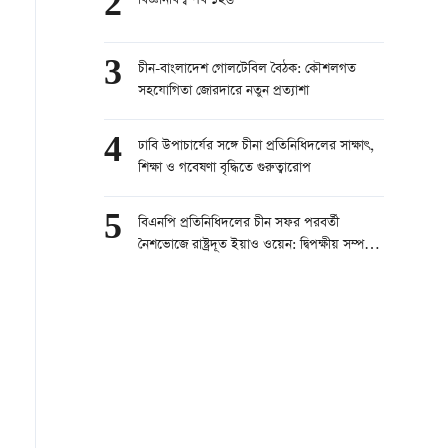
2
বিজ্ঞানবিশ্ব পর্ব ১২৬
3
চীন-বাংলাদেশ গোলটেবিল বৈঠক: কৌশলগত
সহযোগিতা জোরদারে নতুন প্রত্যাশা
4
ঢাবি উপাচার্যের সঙ্গে চীনা প্রতিনিধিদলের সাক্ষাৎ,
শিক্ষা ও গবেষণা বৃদ্ধিতে গুরুত্বারোপ
5
বিএনপি প্রতিনিধিদলের চীন সফর পরবর্তী
নৈশভোজে রাষ্ট্রদূত ইয়াও ওয়েন: দ্বিপক্ষীয় সম্পর্ক
সুদৃঢ় করার প্রত্যয়