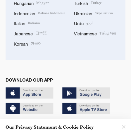
Magyar
Türkçe
Hungarian
Turkish
Bahasa Indonesia
Українська
Indonesian
Ukrainian
Italiano
اردو
Italian
Urdu
日本語
Tiếng Việt
Japanese
Vietnamese
한국어
Korean
DOWNLOAD OUR APP
Copyright © 2024 CGTN.
Our Privacy Statement & Cookie Policy