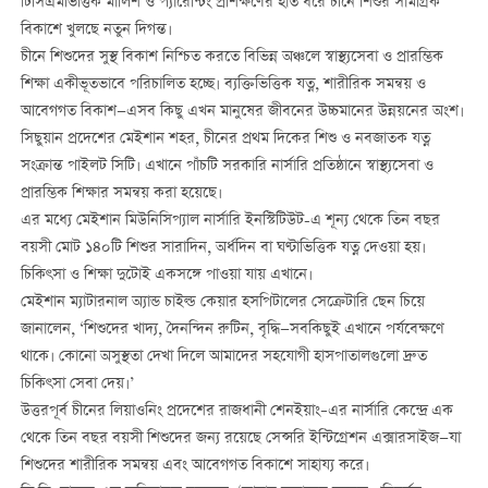
টিসিএমভিত্তিক মালিশ ও প্যারেন্টিং প্রশিক্ষণের হাত ধরে চীনে শিশুর সামগ্রিক
বিকাশে খুলছে নতুন দিগন্ত।
চীনে শিশুদের সুস্থ বিকাশ নিশ্চিত করতে বিভিন্ন অঞ্চলে স্বাস্থ্যসেবা ও প্রারম্ভিক
শিক্ষা একীভূতভাবে পরিচালিত হচ্ছে। ব্যক্তিভিত্তিক যত্ন, শারীরিক সমন্বয় ও
আবেগগত বিকাশ—এসব কিছু এখন মানুষের জীবনের উচ্চমানের উন্নয়নের অংশ।
সিছুয়ান প্রদেশের মেইশান শহর, চীনের প্রথম দিকের শিশু ও নবজাতক যত্ন
সংক্রান্ত পাইলট সিটি। এখানে পাঁচটি সরকারি নার্সারি প্রতিষ্ঠানে স্বাস্থ্যসেবা ও
প্রারম্ভিক শিক্ষার সমন্বয় করা হয়েছে।
এর মধ্যে মেইশান মিউনিসিপ্যাল নার্সারি ইনস্টিটিউট-এ শূন্য থেকে তিন বছর
বয়সী মোট ১৪০টি শিশুর সারাদিন, অর্ধদিন বা ঘণ্টাভিত্তিক যত্ন দেওয়া হয়।
চিকিৎসা ও শিক্ষা দুটোই একসঙ্গে পাওয়া যায় এখানে।
মেইশান ম্যাটারনাল অ্যান্ড চাইল্ড কেয়ার হসপিটালের সেক্রেটারি ছেন চিয়ে
জানালেন, ‘শিশুদের খাদ্য, দৈনন্দিন রুটিন, বৃদ্ধি—সবকিছুই এখানে পর্যবেক্ষণে
থাকে। কোনো অসুস্থতা দেখা দিলে আমাদের সহযোগী হাসপাতালগুলো দ্রুত
চিকিৎসা সেবা দেয়।’
উত্তরপূর্ব চীনের লিয়াওনিং প্রদেশের রাজধানী শেনইয়াং–এর নার্সারি কেন্দ্রে এক
থেকে তিন বছর বয়সী শিশুদের জন্য রয়েছে সেন্সরি ইন্টিগ্রেশন এক্সারসাইজ—যা
শিশুদের শারীরিক সমন্বয় এবং আবেগগত বিকাশে সাহায্য করে।