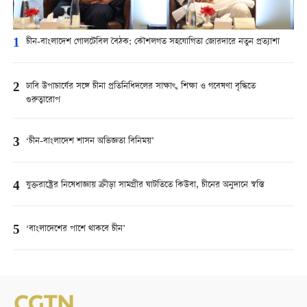
1
চীন-বাংলাদেশ গোলটেবিল বৈঠক: কৌশলগত সহযোগিতা জোরদারে নতুন প্রত্যাশা
2
ঢাবি উপাচার্যের সঙ্গে চীনা প্রতিনিধিদলের সাক্ষাৎ, শিক্ষা ও গবেষণা বৃদ্ধিতে
গুরুত্বারোপ
3
‘চীন-বাংলাদেশ শাসন অভিজ্ঞতা বিনিময়’
4
যুক্তরাষ্ট্রের নিষেধাজ্ঞায় ক্রীড়া সামগ্রীর ঘাটতিতে কিউবা, চীনের অনুদানে স্বস্তি
5
‘বাংলাদেশের পাশে থাকবে চীন’