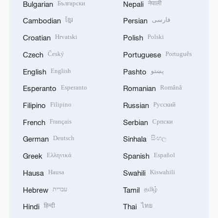
Български
नेपाली
Bulgarian
Nepali
ខ្មែរ
فارسی
Cambodian
Persian
Hrvatski
Polski
Croatian
Polish
Český
Português
Czech
Portuguese
English
پښتو
English
Pashto
Esperanto
Română
Esperanto
Romanian
Filipino
Русский
Filipino
Russian
Français
Српски
French
Serbian
Deutsch
සිංහල
German
Sinhala
Ελληνικά
Español
Greek
Spanish
Hausa
Kiswahili
Hausa
Swahili
עברית
தமிழ்
Hebrew
Tamil
हिन्दी
ไทย
Hindi
Thai