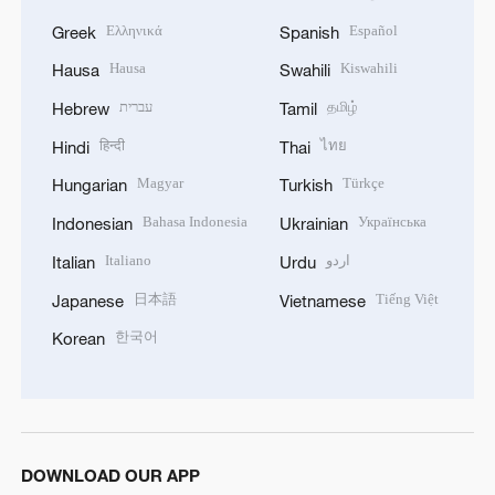
Ελληνικά
Español
Greek
Spanish
Hausa
Kiswahili
Hausa
Swahili
עברית
தமிழ்
Hebrew
Tamil
हिन्दी
ไทย
Hindi
Thai
Magyar
Türkçe
Hungarian
Turkish
Bahasa Indonesia
Українська
Indonesian
Ukrainian
Italiano
اردو
Italian
Urdu
日本語
Tiếng Việt
Japanese
Vietnamese
한국어
Korean
DOWNLOAD OUR APP