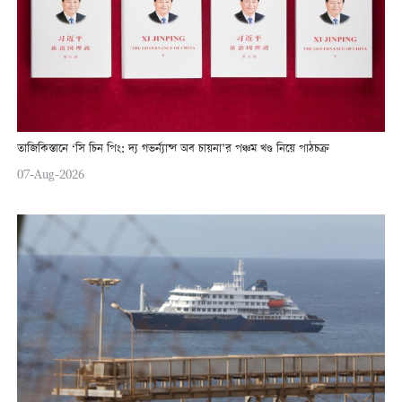
তাজিকিস্তানে ‘সি চিন পিং: দ্য গভর্ন্যান্স অব চায়না’র পঞ্চম খণ্ড নিয়ে পাঠচক্র
07-Aug-2026