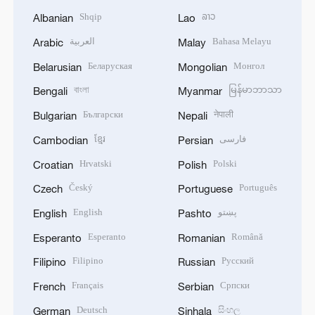
Shqip
ລາວ
Albanian
Lao
العربية
Bahasa Melayu
Arabic
Malay
Беларуская
Монгол
Belarusian
Mongolian
বাংলা
မြန်မာဘာသာ
Bengali
Myanmar
Български
नेपाली
Bulgarian
Nepali
ខ្មែរ
فارسی
Cambodian
Persian
Hrvatski
Polski
Croatian
Polish
Český
Português
Czech
Portuguese
English
پښتو
English
Pashto
Esperanto
Română
Esperanto
Romanian
Filipino
Русский
Filipino
Russian
Français
Српски
French
Serbian
Deutsch
සිංහල
German
Sinhala