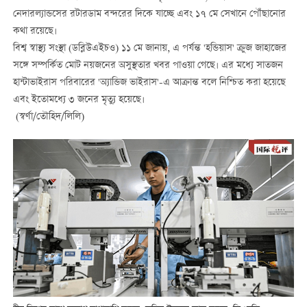
নেদারল্যান্ডসের রটারডাম বন্দরের দিকে যাচ্ছে এবং ১৭ মে সেখানে পৌঁছানোর
কথা রয়েছে।
বিশ্ব স্বাস্থ্য সংস্থা (ডব্লিউএইচও) ১১ মে জানায়, এ পর্যন্ত 'হন্ডিয়াস' ক্রুজ জাহাজের
সঙ্গে সম্পর্কিত মোট নয়জনের অসুস্থতার খবর পাওয়া গেছে। এর মধ্যে সাতজন
হান্টাভাইরাস পরিবারের 'অ্যান্ডিজ ভাইরাস'-এ আক্রান্ত বলে নিশ্চিত করা হয়েছে
এবং ইতোমধ্যে ৩ জনের মৃত্যু হয়েছে।
(স্বর্ণা/তৌহিদ/লিলি)