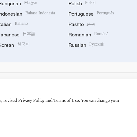
Hungarian
Magyar
Polish
Polski
Indonesian
Bahasa Indonesia
Portuguese
Português
Italian
Italiano
Pashto
پښتو
Japanese
日本語
Romanian
Română
Korean
한국어
Russian
Русский
es, revised Privacy Policy and Terms of Use. You can change your
备 11010502050052号
Disinformation report hotline: 010-8506146