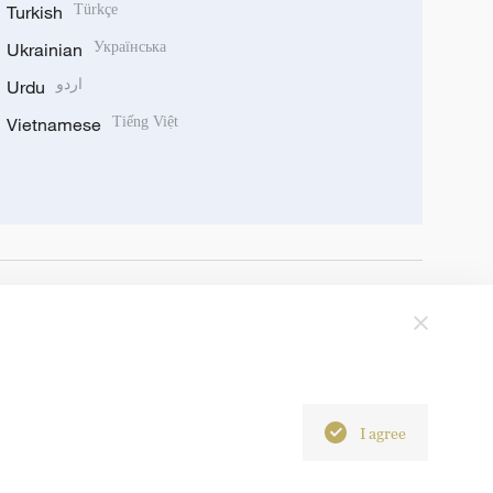
Turkish
Türkçe
Ukrainian
Українська
Urdu
اردو
Vietnamese
Tiếng Việt
I agree
6