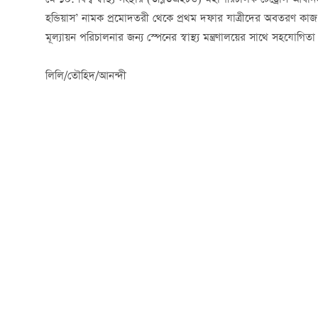
মে ১০: বিশ্ব স্বাস্থ্য সংস্থার (ডব্লিউএইচও) মহাপরিচালক টেড্
হন্ডিয়াস’ নামক প্রমোদতরী থেকে প্রথম দফার যাত্রীদের অবতরণ কাজ শুরু হয
মূল্যায়ন পরিচালনার জন্য স্পেনের স্বাস্থ্য মন্ত্রণালয়ের সাথে সহযোগিতা ক
লিলি/তৌহিদ/আনন্দী