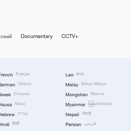
сский
Documentary
CCTV+
French
Français
Lao
ລາວ
German
Deutsch
Malay
Bahasa Melayu
Greek
Ελληνικά
Mongolian
Монгол
Hausa
Hausa
Myanmar
မြန်မာဘာသာ
Hebrew
עברית
Nepali
नेपाली
Hindi
हिन्दी
Persian
فارسی