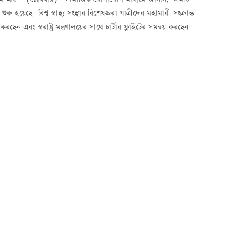
রোস আধানম আজ （রোববার） সামাজিক যোগাযোগ মাধ্যমে জানান, ‘এমভি
়েছে। বিশ্ব স্বাস্থ্য সংস্থার বিশেষজ্ঞরা যাত্রীদের মহামারী সংক্রান্ত
রছেন এবং স্বরাষ্ট্র মন্ত্রণালয়ের সাথে চার্টার ফ্লাইটের সমন্বয় করছেন।