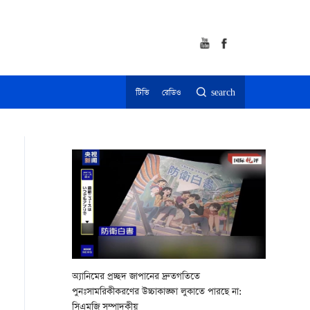
টিভি
রেডিও
search
অ্যানিমের প্রচ্ছদ জাপানের দ্রুতগতিতে
পুনঃসামরিকীকরণের উচ্চাকাঙ্ক্ষা লুকাতে পারছে না:
সিএমজি সম্পাদকীয়