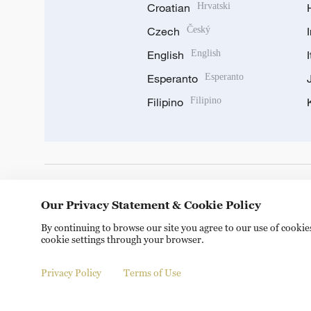
Croatian
Hrvatski
Czech
Český
English
English
Esperanto
Esperanto
Filipino
Filipino
DOWNLOAD OUR APP
Our Privacy Statement & Cookie Policy
By continuing to browse our site you agree to our use of cooki
cookie settings through your browser.
Privacy Policy
Terms of Use
Copyright © 2024 CGTN.
京ICP备20000184号
京公网安