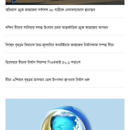
'হন্ডিয়াস' ক্রুজ জাহাজের সর্বশেষ ২৮ যাত্রীকে নেদারল্যান্ডসে স্থানান্তর
দক্ষিণ চীনের সানিয়ায় বসন্ত উৎসবে প্রথম আন্তর্জাতিক ক্রুজ জাহাজের আগমন
বিশ্বের বৃহত্তম মিথানল দ্বৈত-জ্বালানির কনটেইনার জাহাজের নির্মাণকাজ সম্পন্ন চীনে
ডিসেম্বরে চীনের নির্মাণ শিল্পের পিএমআই ৫০.১ শতাংশ
চীনে এশিয়ার বৃহত্তম ভাসমান তেল উৎপাদন স্থাপনার নির্মাণ শুরু