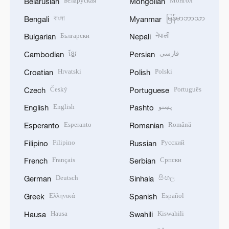
Беларуская
Монгол
Belarusian
Mongolian
বাংলা
မြန်မာဘာသာ
Bengali
Myanmar
Български
नेपाली
Bulgarian
Nepali
ខ្មែរ
فارسی
Cambodian
Persian
Hrvatski
Polski
Croatian
Polish
Český
Português
Czech
Portuguese
English
پښتو
English
Pashto
Esperanto
Română
Esperanto
Romanian
Filipino
Русский
Filipino
Russian
Français
Српски
French
Serbian
Deutsch
සිංහල
German
Sinhala
Ελληνικά
Español
Greek
Spanish
Hausa
Kiswahili
Hausa
Swahili