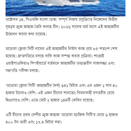
অক্টোবর ১৪, সিএমজি বাংলা ডেস্ক: সম্পূর্ণ নিজস্ব প্রযুক্তিতে নিজেদের দ্বিতীয়
বৃহত্তম ক্রুজ জাহাজ তৈরি করছে চীন। ২০২৬ সালের মার্চ মাসে এই জাহাজটির
উদ্বোধন করার কথা রয়েছে।
অডোরা ফ্লোরা সিটি নামের এই জাহাজটির নির্মাণ কাজ প্রায় ৮৫ শতাংশ শেষ
হয়েছে। দ্রুতগতিতে চলছে বাকি কাজ সম্পন্ন করার প্রক্রিয়া। শাংহাই
ওয়াইগাওকিয়াও শিপইয়ার্ডে বর্তমানে জাহাজটির অভ্যন্তরীণ সাজসজ্জা এবং
যন্ত্রপাতি পরীক্ষা চলছে।
'অডোরা ফ্লোরা সিটি' জাহাজটির দৈর্ঘ্য ৩৪১ মিটার এবং এর ওজন ১ লাখ ৪০
হাজার টনেরও বেশি। এই ওজন চীনের শানতোং বিমানবাহী রণতরীর চেয়ে
দ্বিগুণেরও বেশি। এতে মোট ২ হাজার ১৪৪টি কেবিন রয়েছে।
এটি চীনের প্রথম দেশীয় ক্রুজ জাহাজ 'অডোরা ম্যাজিক সিটি'র চেয়ে ৬ হাজার
৪০০ টন ভারী এবং ১৭.৪ মিটার লম্বা।