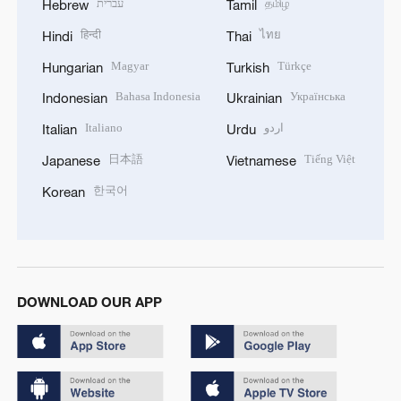
עברית
தமிழ்
Hebrew
Tamil
हिन्दी
ไทย
Hindi
Thai
Magyar
Türkçe
Hungarian
Turkish
Bahasa Indonesia
Українська
Indonesian
Ukrainian
Italiano
اردو
Italian
Urdu
日本語
Tiếng Việt
Japanese
Vietnamese
한국어
Korean
DOWNLOAD OUR APP