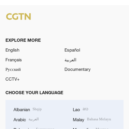
EXPLORE MORE
English
Español
Français
العربية
Русский
Documentary
CCTV+
CHOOSE YOUR LANGUAGE
Shqip
ລາວ
Albanian
Lao
العربية
Bahasa Melayu
Arabic
Malay