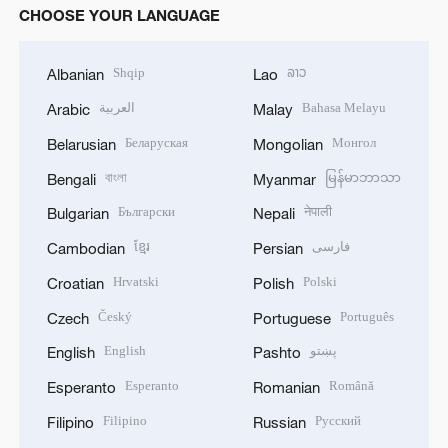
CHOOSE YOUR LANGUAGE
Shqip
ລາວ
Albanian
Lao
العربية
Bahasa Melayu
Arabic
Malay
Беларуская
Монгол
Belarusian
Mongolian
বাংলা
မြန်မာဘာသာ
Bengali
Myanmar
Български
नेपाली
Bulgarian
Nepali
ខ្មែរ
فارسی
Cambodian
Persian
Hrvatski
Polski
Croatian
Polish
Český
Português
Czech
Portuguese
English
پښتو
English
Pashto
Esperanto
Română
Esperanto
Romanian
Filipino
Русский
Filipino
Russian