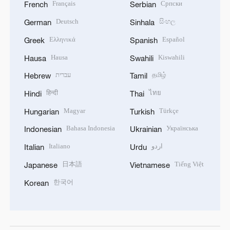
Français
Српски
French
Serbian
Deutsch
සිංහල
German
Sinhala
Ελληνικά
Español
Greek
Spanish
Hausa
Kiswahili
Hausa
Swahili
עברית
தமிழ்
Hebrew
Tamil
हिन्दी
ไทย
Hindi
Thai
Magyar
Türkçe
Hungarian
Turkish
Bahasa Indonesia
Українська
Indonesian
Ukrainian
Italiano
اردو
Italian
Urdu
日本語
Tiếng Việt
Japanese
Vietnamese
한국어
Korean