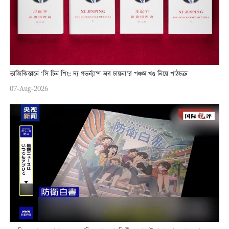
তাজিকিস্তানে ‘সি চিন পিং: দ্য গভর্ন্যান্স অব চায়না’র পঞ্চম খণ্ড নিয়ে পাঠচক্র
07-Aug-2026