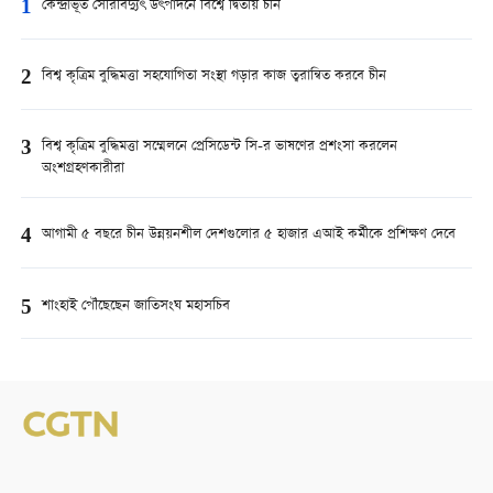
1
কেন্দ্রীভূত সৌরবিদ্যুৎ উৎপাদনে বিশ্বে দ্বিতীয় চীন
2
বিশ্ব কৃত্রিম বুদ্ধিমত্তা সহযোগিতা সংস্থা গড়ার কাজ ত্বরান্বিত করবে চীন
3
বিশ্ব কৃত্রিম বুদ্ধিমত্তা সম্মেলনে প্রেসিডেন্ট সি-র ভাষণের প্রশংসা করলেন
অংশগ্রহণকারীরা
4
আগামী ৫ বছরে চীন উন্নয়নশীল দেশগুলোর ৫ হাজার এআই কর্মীকে প্রশিক্ষণ দেবে
5
শাংহাই পৌঁছেছেন জাতিসংঘ মহাসচিব