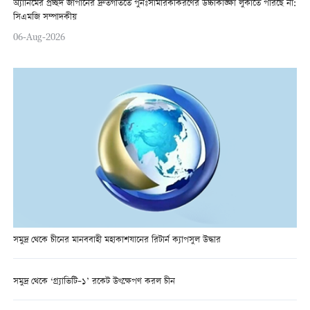
অ্যানিমের প্রচ্ছদ জাপানের দ্রুতগতিতে পুনঃসামরিকীকরণের উচ্চাকাঙ্ক্ষা লুকাতে পারছে না:
সিএমজি সম্পাদকীয়
06-Aug-2026
সমুদ্র থেকে চীনের মানববাহী মহাকাশযানের রিটার্ন ক্যাপসুল উদ্ধার
সমুদ্র থেকে ‘গ্র্যাভিটি–১’ রকেট উৎক্ষেপণ করল চীন