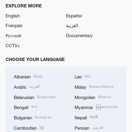
EXPLORE MORE
English
Español
Français
العربية
Русский
Documentary
CCTV+
CHOOSE YOUR LANGUAGE
Shqip
ລາວ
Albanian
Lao
العربية
Bahasa Melayu
Arabic
Malay
Беларуская
Монгол
Belarusian
Mongolian
বাংলা
မြန်မာဘာသာ
Bengali
Myanmar
Български
नेपाली
Bulgarian
Nepali
ខ្មែរ
فارسی
Cambodian
Persian