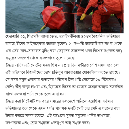
ফেব্রুয়ারি ২১, সিএমজি বাংলা ডেস্ক: অ্যান্টার্কটিকায় ৪২তম বৈজ্ঞানিক অভিযানে
রয়েছে চীনের আইসব্রেকার জাহাজ সুয়েলং-২। সম্প্রতি জাহাজটি রস সাগর থেকে
এক সেট 'সাব-সারফেস মুরিং বয়া' (সমুদ্রের তলদেশে থাকা বিশেষ সংকেত যন্ত্র)
সমুদ্রের তলদেশ থেকে সফলভাবে তুলে এনেছে।
উদ্ধার অভিযানটি মোটেও সহজ ছিল না। প্রায় তিন ঘণ্টারও বেশি সময় ধরে চলা
এই অভিযানে বিজ্ঞানীদের চরম প্রতিকূল আবহাওয়ার মোকাবিলা করতে হয়েছে।
সে সময় সমুদ্র এলাকায় বাতাসের গতিবেগ ছিল প্রতি সেকেন্ডে ২০ মিটারেরও
বেশি। তীব্র ঝড়ো হাওয়া এবং হিমাঙ্কের নিচের তাপমাত্রার মধ্যেই অত্যন্ত সতর্কতার
সাথে যন্ত্রগুলো পানি থেকে তুলে আনা হয়।
উদ্ধার করা সিস্টেমটি গত বছর সমুদ্রের তলদেশে পাঠানো হয়েছিল। বর্তমান
অভিযানের শুরু থেকে এখন পর্যন্ত গবেষক দলটি মোট চার সেট এ ধরনের বয়া
উদ্ধার করতে সক্ষম হয়েছে। এই যন্ত্রগুলো মূলত সমুদ্রের পানির তাপমাত্রা,
লবণাক্ততা এবং স্রোত সংক্রান্ত গুরুত্বপূর্ণ তথ্য সংগ্রহ করে।