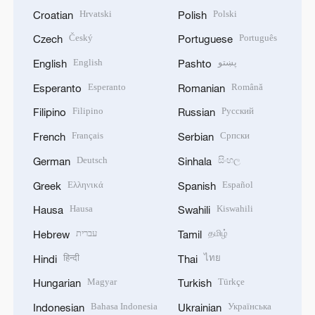
Hrvatski
Polski
Croatian
Polish
Český
Português
Czech
Portuguese
English
پښتو
English
Pashto
Esperanto
Română
Esperanto
Romanian
Filipino
Русский
Filipino
Russian
Français
Српски
French
Serbian
Deutsch
සිංහල
German
Sinhala
Ελληνικά
Español
Greek
Spanish
Hausa
Kiswahili
Hausa
Swahili
עברית
தமிழ்
Hebrew
Tamil
हिन्दी
ไทย
Hindi
Thai
Magyar
Türkçe
Hungarian
Turkish
Bahasa Indonesia
Українська
Indonesian
Ukrainian