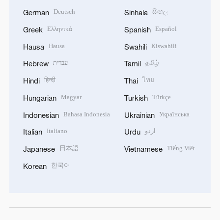
Deutsch
සිංහල
German
Sinhala
Ελληνικά
Español
Greek
Spanish
Hausa
Kiswahili
Hausa
Swahili
עברית
தமிழ்
Hebrew
Tamil
हिन्दी
ไทย
Hindi
Thai
Magyar
Türkçe
Hungarian
Turkish
Bahasa Indonesia
Українська
Indonesian
Ukrainian
Italiano
اردو
Italian
Urdu
日本語
Tiếng Việt
Japanese
Vietnamese
한국어
Korean