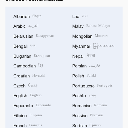
Shqip
ລາວ
Albanian
Lao
العربية
Bahasa Melayu
Arabic
Malay
Беларуская
Монгол
Belarusian
Mongolian
বাংলা
မြန်မာဘာသာ
Bengali
Myanmar
Български
नेपाली
Bulgarian
Nepali
ខ្មែរ
فارسی
Cambodian
Persian
Hrvatski
Polski
Croatian
Polish
Český
Português
Czech
Portuguese
English
پښتو
English
Pashto
Esperanto
Română
Esperanto
Romanian
Filipino
Русский
Filipino
Russian
Français
Српски
French
Serbian