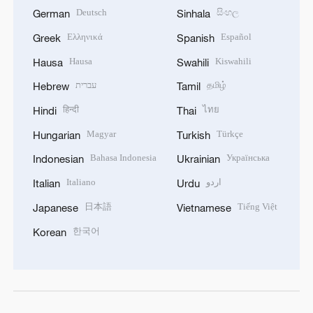
Deutsch
සිංහල
German
Sinhala
Ελληνικά
Español
Greek
Spanish
Hausa
Kiswahili
Hausa
Swahili
עברית
தமிழ்
Hebrew
Tamil
हिन्दी
ไทย
Hindi
Thai
Magyar
Türkçe
Hungarian
Turkish
Bahasa Indonesia
Українська
Indonesian
Ukrainian
Italiano
اردو
Italian
Urdu
日本語
Tiếng Việt
Japanese
Vietnamese
한국어
Korean