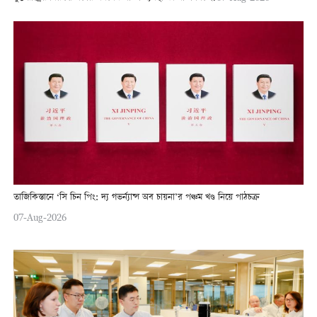
তাজিকিস্তানে ‘সি চিন পিং: দ্য গভর্ন্যান্স অব চায়না’র পঞ্চম খণ্ড নিয়ে পাঠচক্র
07-Aug-2026