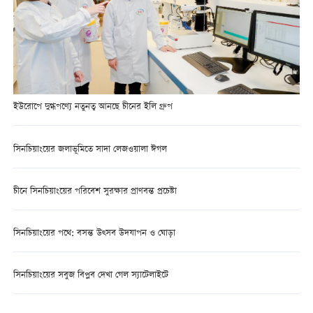
ইউরোপে দুগ্ধপণ্যে নতুনত্ব আনছে চীনের ইলি গ্রুপ
সিনচিয়াংয়ের জলাভূমিতে সাদা লেজওয়ালা ঈগল
চীনে সিনচিয়াংয়ের পরিবেশ সুরক্ষার প্রাণবন্ত প্রচেষ্টা
সিনচিয়াংয়ের পথে: বসন্ত উত্সব উদযাপন ও ঘোড়া
সিনচিয়াংয়ের সবুজ বিপ্লব দেখা গেল স্যাটেলাইটে