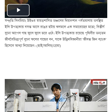
Play
সম্প্রতি সিনচিয়াং উইগুর স্বায়ত্তশাসিত অঞ্চলের থিয়ানশান পর্বতমালায় অবস্থিত
Video
ইলি উপত্যকায় বসন্ত আসে রঙের ছটায় ঝলমলে এক সমারোহের মতো; বিস্তীর্ণ
বুনো আপেল গাছ ফুলে ফুলে ভরে ওঠে। ইলি উপত্যকায় রয়েছে পৃথিবীর অন্যতম
জীববৈচিত্র্যপূর্ণ বুনো ফলের গাছের বন, যাকে উদ্ভিদবিজ্ঞানীরা 'জীবন্ত জিন ব্যাংক'
হিসেবে আখ্যা দিয়েছেন। (ছাই/আলিম/প্রেমা)