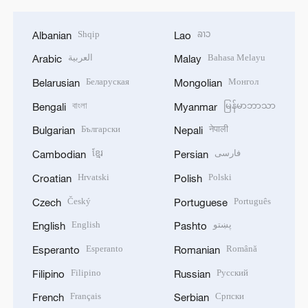
Shqip
ລາວ
Albanian
Lao
العربية
Bahasa Melayu
Arabic
Malay
Беларуская
Монгол
Belarusian
Mongolian
বাংলা
မြန်မာဘာသာ
Bengali
Myanmar
Български
नेपाली
Bulgarian
Nepali
ខ្មែរ
فارسی
Cambodian
Persian
Hrvatski
Polski
Croatian
Polish
Český
Português
Czech
Portuguese
English
پښتو
English
Pashto
Esperanto
Română
Esperanto
Romanian
Filipino
Русский
Filipino
Russian
Français
Српски
French
Serbian