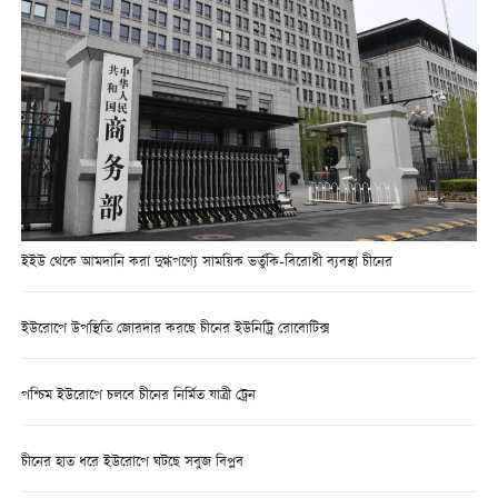
ইইউ থেকে আমদানি করা দুগ্ধপণ্যে সাময়িক ভর্তুকি-বিরোধী ব্যবস্থা চীনের
ইউরোপে উপস্থিতি জোরদার করছে চীনের ইউনিট্রি রোবোটিক্স
পশ্চিম ইউরোপে চলবে চীনের নির্মিত যাত্রী ট্রেন
চীনের হাত ধরে ইউরোপে ঘটছে সবুজ বিপ্লব