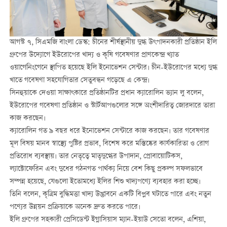
আগস্ট ৭, সিএমজি বাংলা ডেস্ক: চীনের শীর্ষস্থানীয় দুগ্ধ উৎপাদনকারী প্রতিষ্ঠান ইলি
গ্রুপের উদ্যোগে ইউরোপের খাদ্য ও কৃষি গবেষণার প্রাণকেন্দ্র খ্যাত
ওয়াগেনিংগেনে স্থাপিত হয়েছে ইলি ইনোভেশন সেন্টার। চীন-ইউরোপের মধ্যে দুগ্ধ
খাতে গবেষণা সহযোগিতার সেতুবন্ধন গড়েছে এ কেন্দ্র।
সিনহুয়াকে দেওয়া সাক্ষাৎকারে প্রতিষ্ঠানটির প্রধান ক্যারোলিন ভ্যান লু বলেন,
ইউরোপের গবেষণা প্রতিষ্ঠান ও স্টার্টআপগুলোর সঙ্গে অংশীদারিত্ব জোরদারে তারা
কাজ করছেন।
ক্যারোলিন গত ৯ বছর ধরে ইনোভেশন সেন্টারে কাজ করছেন। তার গবেষণার
মূল বিষয় মানব স্বাস্থ্যে পুষ্টির প্রভাব, বিশেষ করে মস্তিষ্কের কার্যকারিতা ও রোগ
প্রতিরোধ ব্যবস্থায়। তার নেতৃত্বে মাতৃদুগ্ধের উপাদান, প্রোবায়োটিকস,
ল্যাক্টোফেরিন এবং দুধের গঠনগত পার্থক্য নিয়ে বেশ কিছু প্রকল্প সফলভাবে
সম্পন্ন হয়েছে, যেগুলো ইতোমধ্যে ইলির শিশু খাদ্যপণ্যে ব্যবহার করা হচ্ছে।
তিনি বলেন, কৃত্রিম বুদ্ধিমত্তা খাদ্য উদ্ভাবনে একটি বিপ্লব ঘটাতে পারে এবং নতুন
পণ্যের উন্নয়ন প্রক্রিয়াকে অনেক দ্রুত করতে পারে।
ইলি গ্রুপের সহকারী প্রেসিডেন্ট ইগ্নাসিয়াস ম্যান-ইয়াউ সেতো বলেন, এশিয়া,