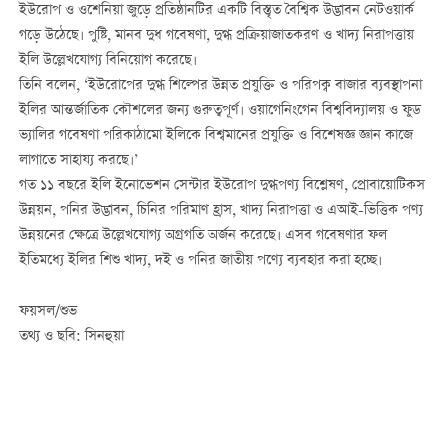
ইউরোপ ও ওশেনিয়া জুড়ে প্রতিষ্ঠানটির একটি বিস্তৃত বৈশ্বিক উদ্ভাবন নেটওয়ার্ক
গড়ে উঠেছে। পুষ্টি, মানব দুধ গবেষণা, দুগ্ধ প্রক্রিয়াজাতকরণ ও খাদ্য নিরাপত্তায়
ইলি উল্লেখযোগ্য বিনিয়োগ করেছে।
তিনি বলেন, ‘ইউরোপের দুগ্ধ শিল্পের উন্নত প্রযুক্তি ও পরিপক্ব বাজার ব্যবস্থাপনা
ইলির আন্তর্জাতিক কৌশলের জন্য গুরুত্বপূর্ণ। ওয়াগেনিংগেন বিশ্ববিদ্যালয় ও ফুড
ভ্যালির গবেষণা পরিকাঠামো ইলিকে বিশ্বমানের প্রযুক্তি ও বিশেষজ্ঞ জ্ঞান কাজে
লাগাতে সাহায্য করছে।’
গত ১১ বছরে ইলি ইনোভেশন সেন্টার ইউরোপ দুগ্ধপণ্য বিশ্লেষণ, প্রোবায়োটিকস
উন্নয়ন, পনির উদ্ভাবন, চিনির পরিমাণ হ্রাস, খাদ্য নিরাপত্তা ও এআই-ভিত্তিক পণ্য
উন্নয়নের ক্ষেত্রে উল্লেখযোগ্য অগ্রগতি অর্জন করেছে। এসব গবেষণার ফল
ইতিমধ্যে ইলির শিশু খাদ্য, দই ও পনির জাতীয় পণ্যে ব্যবহার করা হচ্ছে।
ফয়সল/শুভ
তথ্য ও ছবি: সিনহুয়া