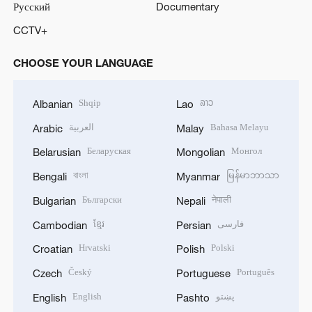
Русский
Documentary
CCTV+
CHOOSE YOUR LANGUAGE
Shqip
ລາວ
Albanian
Lao
العربية
Bahasa Melayu
Arabic
Malay
Беларуская
Монгол
Belarusian
Mongolian
বাংলা
မြန်မာဘာသာ
Bengali
Myanmar
Български
नेपाली
Bulgarian
Nepali
ខ្មែរ
فارسی
Cambodian
Persian
Hrvatski
Polski
Croatian
Polish
Český
Português
Czech
Portuguese
English
پښتو
English
Pashto