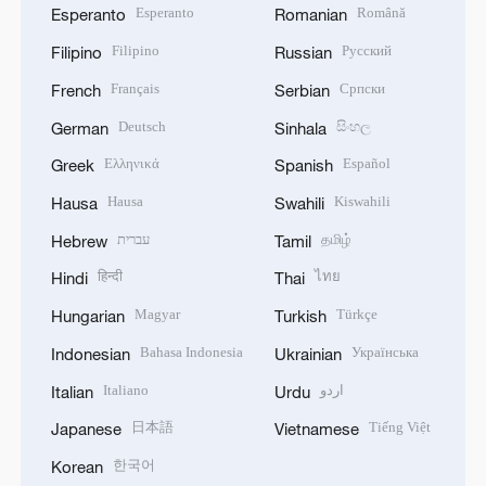
Esperanto
Română
Esperanto
Romanian
Filipino
Русский
Filipino
Russian
Français
Српски
French
Serbian
Deutsch
සිංහල
German
Sinhala
Ελληνικά
Español
Greek
Spanish
Hausa
Kiswahili
Hausa
Swahili
עברית
தமிழ்
Hebrew
Tamil
हिन्दी
ไทย
Hindi
Thai
Magyar
Türkçe
Hungarian
Turkish
Bahasa Indonesia
Українська
Indonesian
Ukrainian
Italiano
اردو
Italian
Urdu
日本語
Tiếng Việt
Japanese
Vietnamese
한국어
Korean