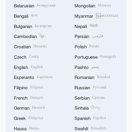
Беларуская
Монгол
Belarusian
Mongolian
বাংলা
မြန်မာဘာသာ
Bengali
Myanmar
Български
नेपाली
Bulgarian
Nepali
ខ្មែរ
فارسی
Cambodian
Persian
Hrvatski
Polski
Croatian
Polish
Český
Português
Czech
Portuguese
English
پښتو
English
Pashto
Esperanto
Română
Esperanto
Romanian
Filipino
Русский
Filipino
Russian
Français
Српски
French
Serbian
Deutsch
සිංහල
German
Sinhala
Ελληνικά
Español
Greek
Spanish
Hausa
Kiswahili
Hausa
Swahili