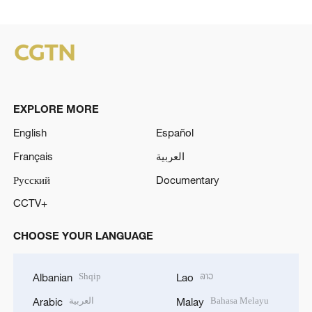
EXPLORE MORE
English
Español
Français
العربية
Русский
Documentary
CCTV+
CHOOSE YOUR LANGUAGE
Shqip
ລາວ
Albanian
Lao
العربية
Bahasa Melayu
Arabic
Malay