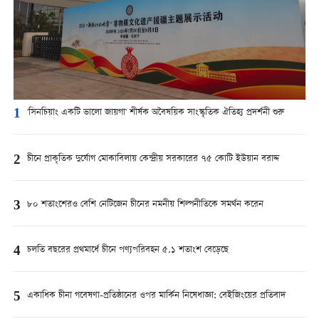
1
'সিনচিয়াং একটি ভালো জায়গা' শীর্ষক অবৈষয়িক সাংস্কৃতিক ঐতিহ্য প্রদর্শনী শুরু
2
চীনে প্রাকৃতিক দুর্যোগ মোকাবিলায় কেন্দ্রীয় সরকারের ৭৫ কোটি ইউয়ান বরাদ্দ
3
৮০ শতাংশেরও বেশি নেটিজেন চীনের নমনীয় শিল্পনীতিকে সমর্থন করেন
4
চলতি বছরের প্রথমার্ধে চীনে পণ্যপরিবহন ৫.১ শতাংশ বেড়েছে
5
একাধিক চীনা গবেষণা-প্রতিষ্ঠানের ওপর মার্কিন নিষেধাজ্ঞা: বেইজিংয়ের প্রতিবাদ