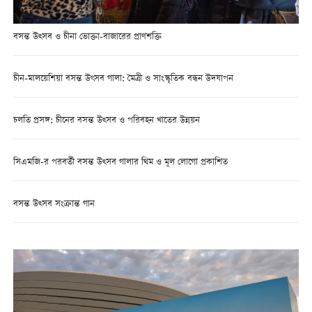
বসন্ত উত্সব ও চীনা ভোক্তা-বাজারের প্রাণশক্তি
চীন-মালয়েশিয়া বসন্ত উৎসব গালা: মৈত্রী ও সাংস্কৃতিক বন্ধন উদযাপন
চলতি প্রসঙ্গ: চীনের বসন্ত উত্সব ও পরিবহন খাতের উন্নয়ন
সিএমজি-র পরবর্তী বসন্ত উত্সব গালার থিম ও মূল লোগো প্রকাশিত
বসন্ত উত্সব সংক্রান্ত গান