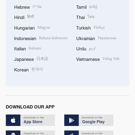
עברית
தமிழ்
Hebrew
Tamil
हिन्दी
ไทย
Hindi
Thai
Magyar
Türkçe
Hungarian
Turkish
Bahasa Indonesia
Українська
Indonesian
Ukrainian
Italiano
اردو
Italian
Urdu
日本語
Tiếng Việt
Japanese
Vietnamese
한국어
Korean
DOWNLOAD OUR APP