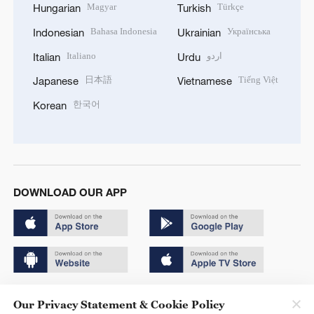
Magyar
Türkçe
Hungarian
Turkish
Bahasa Indonesia
Українська
Indonesian
Ukrainian
Italiano
اردو
Italian
Urdu
日本語
Tiếng Việt
Japanese
Vietnamese
한국어
Korean
DOWNLOAD OUR APP
Copyright © 2024 CGTN.
Our Privacy Statement & Cookie Policy