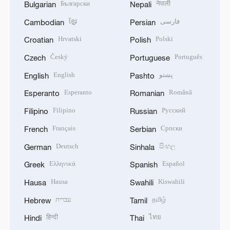
Български
नेपाली
Bulgarian
Nepali
ខ្មែរ
فارسی
Cambodian
Persian
Hrvatski
Polski
Croatian
Polish
Český
Português
Czech
Portuguese
English
پښتو
English
Pashto
Esperanto
Română
Esperanto
Romanian
Filipino
Русский
Filipino
Russian
Français
Српски
French
Serbian
Deutsch
සිංහල
German
Sinhala
Ελληνικά
Español
Greek
Spanish
Hausa
Kiswahili
Hausa
Swahili
עברית
தமிழ்
Hebrew
Tamil
हिन्दी
ไทย
Hindi
Thai