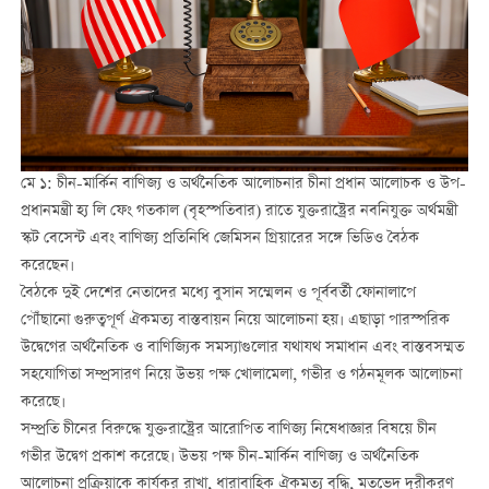
মে ১: চীন-মার্কিন বাণিজ্য ও অর্থনৈতিক আলোচনার চীনা প্রধান আলোচক ও উপ-
প্রধানমন্ত্রী হ্য লি ফেং গতকাল (বৃহস্পতিবার) রাতে যুক্তরাষ্ট্রের নবনিযুক্ত অর্থমন্ত্রী
স্কট বেসেন্ট এবং বাণিজ্য প্রতিনিধি জেমিসন গ্রিয়ারের সঙ্গে ভিডিও বৈঠক
করেছেন।
বৈঠকে দুই দেশের নেতাদের মধ্যে বুসান সম্মেলন ও পূর্ববর্তী ফোনালাপে
পৌঁছানো গুরুত্বপূর্ণ ঐকমত্য বাস্তবায়ন নিয়ে আলোচনা হয়। এছাড়া পারস্পরিক
উদ্বেগের অর্থনৈতিক ও বাণিজ্যিক সমস্যাগুলোর যথাযথ সমাধান এবং বাস্তবসম্মত
সহযোগিতা সম্প্রসারণ নিয়ে উভয় পক্ষ খোলামেলা, গভীর ও গঠনমূলক আলোচনা
করেছে।
সম্প্রতি চীনের বিরুদ্ধে যুক্তরাষ্ট্রের আরোপিত বাণিজ্য নিষেধাজ্ঞার বিষয়ে চীন
গভীর উদ্বেগ প্রকাশ করেছে। উভয় পক্ষ চীন-মার্কিন বাণিজ্য ও অর্থনৈতিক
আলোচনা প্রক্রিয়াকে কার্যকর রাখা, ধারাবাহিক ঐকমত্য বৃদ্ধি, মতভেদ দূরীকরণ