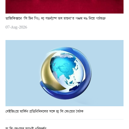
তাজিকিস্তানে ‘সি চিন পিং: দ্য গভর্ন্যান্স অব চায়না’র পঞ্চম খণ্ড নিয়ে পাঠচক্র
07-Aug-2026
বেইজিংয়ে মার্কিন প্রতিনিধিদলের সঙ্গে হ্য লি ফেংয়ের বৈঠক