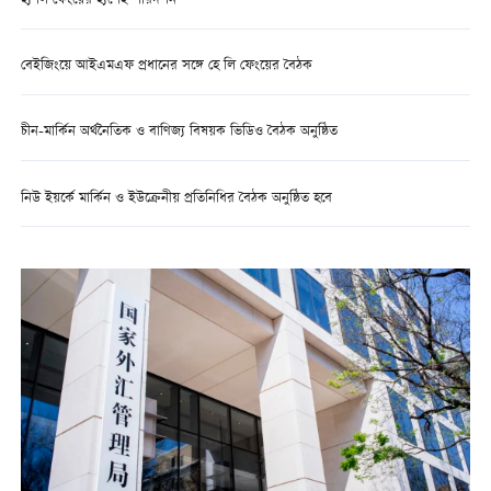
হ্য লি ফেংয়ের হ্যপেই পরিদর্শন
বেইজিংয়ে আইএমএফ প্রধানের সঙ্গে হে লি ফেংয়ের বৈঠক
চীন-মার্কিন অর্থনৈতিক ও বাণিজ্য বিষয়ক ভিডিও বৈঠক অনুষ্ঠিত
নিউ ইয়র্কে মার্কিন ও ইউক্রেনীয় প্রতিনিধির বৈঠক অনুষ্ঠিত হবে