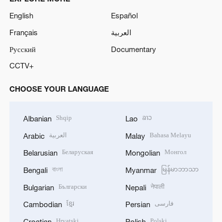
English
Español
Français
العربية
Русский
Documentary
CCTV+
CHOOSE YOUR LANGUAGE
Shqip
ລາວ
Albanian
Lao
العربية
Bahasa Melayu
Arabic
Malay
Беларуская
Монгол
Belarusian
Mongolian
বাংলা
မြန်မာဘာသာ
Bengali
Myanmar
Български
नेपाली
Bulgarian
Nepali
ខ្មែរ
فارسی
Cambodian
Persian
Hrvatski
Polski
Croatian
Polish