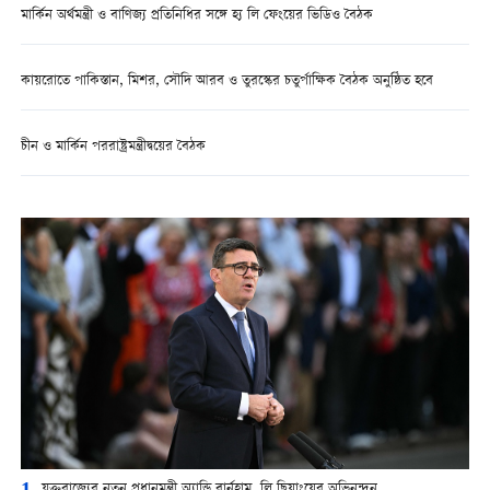
মার্কিন অর্থমন্ত্রী ও বাণিজ্য প্রতিনিধির সঙ্গে হ্য লি ফেংয়ের ভিডিও বৈঠক
কায়রোতে পাকিস্তান, মিশর, সৌদি আরব ও তুরস্কের চতুর্পাক্ষিক বৈঠক অনুষ্ঠিত হবে
চীন ও মার্কিন পররাষ্ট্রমন্ত্রীদ্বয়ের বৈঠক
যুক্তরাজ্যের নতুন প্রধানমন্ত্রী অ্যান্ডি বার্নহাম, লি ছিয়াংয়ের অভিনন্দন