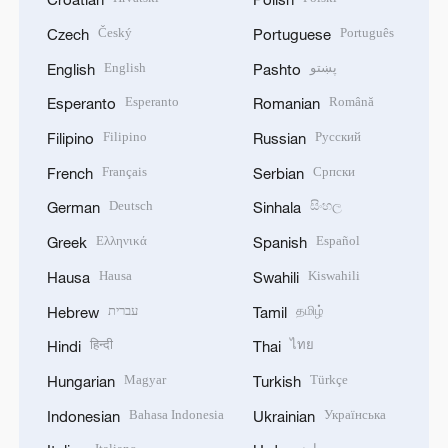
Český
Português
Czech
Portuguese
English
پښتو
English
Pashto
Esperanto
Română
Esperanto
Romanian
Filipino
Русский
Filipino
Russian
Français
Српски
French
Serbian
Deutsch
සිංහල
German
Sinhala
Ελληνικά
Español
Greek
Spanish
Hausa
Kiswahili
Hausa
Swahili
עברית
தமிழ்
Hebrew
Tamil
हिन्दी
ไทย
Hindi
Thai
Magyar
Türkçe
Hungarian
Turkish
Bahasa Indonesia
Українська
Indonesian
Ukrainian