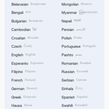
Беларуская
Монгол
Belarusian
Mongolian
বাংলা
မြန်မာဘာသာ
Bengali
Myanmar
Български
नेपाली
Bulgarian
Nepali
ខ្មែរ
فارسی
Cambodian
Persian
Hrvatski
Polski
Croatian
Polish
Český
Português
Czech
Portuguese
English
پښتو
English
Pashto
Esperanto
Română
Esperanto
Romanian
Filipino
Русский
Filipino
Russian
Français
Српски
French
Serbian
Deutsch
සිංහල
German
Sinhala
Ελληνικά
Español
Greek
Spanish
Hausa
Kiswahili
Hausa
Swahili