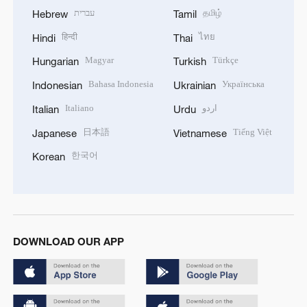
עברית
தமிழ்
Hebrew
Tamil
हिन्दी
ไทย
Hindi
Thai
Magyar
Türkçe
Hungarian
Turkish
Bahasa Indonesia
Українська
Indonesian
Ukrainian
Italiano
اردو
Italian
Urdu
日本語
Tiếng Việt
Japanese
Vietnamese
한국어
Korean
DOWNLOAD OUR APP