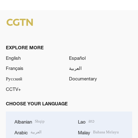
EXPLORE MORE
English
Español
Français
العربية
Русский
Documentary
CCTV+
CHOOSE YOUR LANGUAGE
Shqip
ລາວ
Albanian
Lao
العربية
Bahasa Melayu
Arabic
Malay