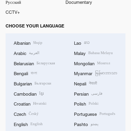
Русский
Documentary
CCTV+
CHOOSE YOUR LANGUAGE
Shqip
ລາວ
Albanian
Lao
العربية
Bahasa Melayu
Arabic
Malay
Беларуская
Монгол
Belarusian
Mongolian
বাংলা
မြန်မာဘာသာ
Bengali
Myanmar
Български
नेपाली
Bulgarian
Nepali
ខ្មែរ
فارسی
Cambodian
Persian
Hrvatski
Polski
Croatian
Polish
Český
Português
Czech
Portuguese
English
پښتو
English
Pashto