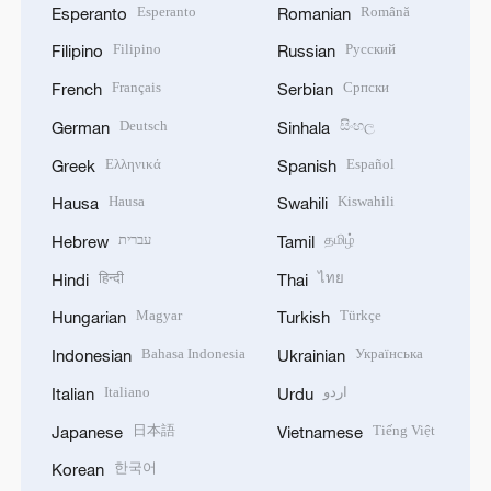
Esperanto
Română
Esperanto
Romanian
Filipino
Русский
Filipino
Russian
Français
Српски
French
Serbian
Deutsch
සිංහල
German
Sinhala
Ελληνικά
Español
Greek
Spanish
Hausa
Kiswahili
Hausa
Swahili
עברית
தமிழ்
Hebrew
Tamil
हिन्दी
ไทย
Hindi
Thai
Magyar
Türkçe
Hungarian
Turkish
Bahasa Indonesia
Українська
Indonesian
Ukrainian
Italiano
اردو
Italian
Urdu
日本語
Tiếng Việt
Japanese
Vietnamese
한국어
Korean