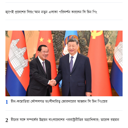
হ্যপেই প্রদেশের সিয়ং’আন নতুন এলাকা পরিদর্শন করলেন সি চিন পিং
1
চীন-কম্বোডিয়া কৌশলগত অংশীদারিত্ব জোরদারের আহ্বান সি চিন পিংয়ের
2
চীনের সঙ্গে সম্পর্কের উন্নয়ন বাংলাদেশের পররাষ্ট্রনীতির অগ্রাধিকার: তারেক রহমান