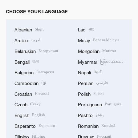
CHOOSE YOUR LANGUAGE
Shqip
ລາວ
Albanian
Lao
العربية
Bahasa Melayu
Arabic
Malay
Беларуская
Монгол
Belarusian
Mongolian
বাংলা
မြန်မာဘာသာ
Bengali
Myanmar
Български
नेपाली
Bulgarian
Nepali
ខ្មែរ
فارسی
Cambodian
Persian
Hrvatski
Polski
Croatian
Polish
Český
Português
Czech
Portuguese
English
پښتو
English
Pashto
Esperanto
Română
Esperanto
Romanian
Filipino
Русский
Filipino
Russian