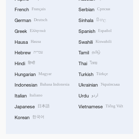
Français
Српски
French
Serbian
Deutsch
සිංහල
German
Sinhala
Ελληνικά
Español
Greek
Spanish
Hausa
Kiswahili
Hausa
Swahili
עברית
தமிழ்
Hebrew
Tamil
हिन्दी
ไทย
Hindi
Thai
Magyar
Türkçe
Hungarian
Turkish
Bahasa Indonesia
Українська
Indonesian
Ukrainian
Italiano
اردو
Italian
Urdu
日本語
Tiếng Việt
Japanese
Vietnamese
한국어
Korean