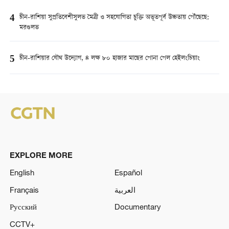
4
চীন-রাশিয়া সুপ্রতিবেশীসুলভ মৈত্রী ও সহযোগিতা চুক্তি অভূতপূর্ব উচ্চতায় পৌঁছেছে:
মরগুলভ
5
চীন-রাশিয়ার যৌথ উদ্যোগ, ৪ লক্ষ ৮০ হাজার মাছের পোনা পেল হেইলংচিয়াং
EXPLORE MORE
English
Español
Français
العربية
Русский
Documentary
CCTV+