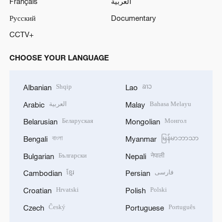
Français
العربية
Русский
Documentary
CCTV+
CHOOSE YOUR LANGUAGE
Shqip
ລາວ
Albanian
Lao
العربية
Bahasa Melayu
Arabic
Malay
Беларуская
Монгол
Belarusian
Mongolian
বাংলা
မြန်မာဘာသာ
Bengali
Myanmar
Български
नेपाली
Bulgarian
Nepali
ខ្មែរ
فارسی
Cambodian
Persian
Hrvatski
Polski
Croatian
Polish
Český
Português
Czech
Portuguese