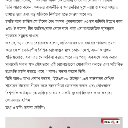
করে ওয়াং বলেন, “‘জঙ্গলের আইন’কে প্রাধান্য পেতে না দেওয়া অপরিহার্য।”
তিনি আরও বলেন, ক্ষমতার রাজনীতি ও জবরদস্তির মুখে ন্যায় ও সমতা সমুন্নত
রাখতে হবে এবং বড় শক্তিকে নির্ণায়ক হতে দেওয়া যাবে না।
চলতি বছর জাতিসংঘে চীনের বৈধ আসন পুনরুদ্ধারের ৫৫তম বার্ষিকী উল্লেখ করে
ওয়াং ই বলেন, চীন জাতিসংঘকে কেন্দ্র করে গড়ে ওঠা আন্তর্জাতিক ব্যবস্থাকে
দৃঢ়ভাবে সমুন্নত রাখবে।
জবাবে, অ্যানালেনা বেয়ারবক বলেন, জাতিসংঘের ৮০ বছরের পথচলা প্রমাণ
করে যে পরিবর্তনশীল বৈশ্বিক চ্যালেঞ্জের মুখে কোনো দেশ, এমনকি প্রধান
শক্তিগুলোও, একা এর মোকাবিলা করতে পারে না। “শুধু একসঙ্গে কাজ করার
মাধ্যমেই সকল পক্ষ যৌথভাবে এই চ্যালেঞ্জগুলো মোকাবিলা করতে এবং সম্মিলিত
অগ্রগতি অর্জন করতে পারে,” বলেও মন্তব্য করেন তিনি।
তিনি আরও আশা প্রকাশ করেন, ‘ইউএন৮০ উদ্যোগ’-এর বাস্তবায়ন বৈশ্বিক
শাসনের উন্নয়নে চীনের সঙ্গে সহযোগিতা জোরদার করার এবং যৌথভাবে
বিশ্বশান্তি ও উন্নয়নকে এগিয়ে নেওয়ার একটি সুযোগ হিসেবে কাজ করবে।
জেনিফার/ হাশিম
তথ্য ও ছবি: চায়না ডেইলি।