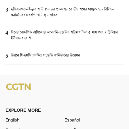
3
দক্ষিণ-থেকে-উত্তরে পানি স্থানান্তর প্রকল্পের কেন্দ্রীয় পথের মাধ্যমে ৮০ বিলিয়ন
ঘনমিটারেরও বেশি পানি স্থানান্তরিত
4
চীনের বৈদেশিক বাণিজ্যের আমদানি-রপ্তানির পরিমাণ টানা ৫ মাস ধরে ৪ ট্রিলিয়ন
ইউয়ানের বেশি
5
উহানে সিএমজি চলচ্চিত্র সংস্কৃতি কার্নিভালের উদ্বোধন
EXPLORE MORE
English
Español