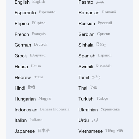
English
پښتو
English
Pashto
Esperanto
Română
Esperanto
Romanian
Filipino
Русский
Filipino
Russian
Français
Српски
French
Serbian
Deutsch
සිංහල
German
Sinhala
Ελληνικά
Español
Greek
Spanish
Hausa
Kiswahili
Hausa
Swahili
עברית
தமிழ்
Hebrew
Tamil
हिन्दी
ไทย
Hindi
Thai
Magyar
Türkçe
Hungarian
Turkish
Bahasa Indonesia
Українська
Indonesian
Ukrainian
Italiano
اردو
Italian
Urdu
日本語
Tiếng Việt
Japanese
Vietnamese