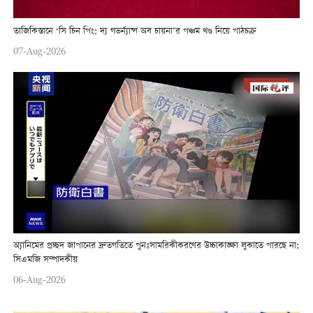
তাজিকিস্তানে ‘সি চিন পিং: দ্য গভর্ন্যান্স অব চায়না’র পঞ্চম খণ্ড নিয়ে পাঠচক্র
07-Aug-2026
অ্যানিমের প্রচ্ছদ জাপানের দ্রুতগতিতে পুনঃসামরিকীকরণের উচ্চাকাঙ্ক্ষা লুকাতে পারছে না:
সিএমজি সম্পাদকীয়
06-Aug-2026