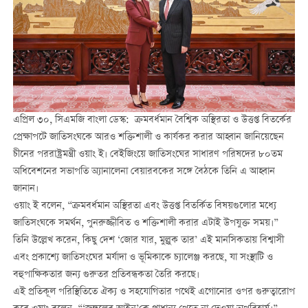
এপ্রিল ৩০, সিএমজি বাংলা ডেস্ক: ক্রমবর্ধমান বৈশ্বিক অস্থিরতা ও উত্তপ্ত বিতর্কের
প্রেক্ষাপটে জাতিসংঘকে আরও শক্তিশালী ও কার্যকর করার আহ্বান জানিয়েছেন
চীনের পররাষ্ট্রমন্ত্রী ওয়াং ই। বেইজিংয়ে জাতিসংঘের সাধারণ পরিষদের ৮০তম
অধিবেশনের সভাপতি অ্যানালেনা বেয়ারবকের সঙ্গে বৈঠকে তিনি এ আহ্বান
জানান।
ওয়াং ই বলেন, “ক্রমবর্ধমান অস্থিরতা এবং উত্তপ্ত বিতর্কিত বিষয়গুলোর মধ্যে
জাতিসংঘকে সমর্থন, পুনরুজ্জীবিত ও শক্তিশালী করার এটাই উপযুক্ত সময়।”
তিনি উল্লেখ করেন, কিছু দেশ ‘জোর যার, মুল্লুক তার’ এই মানসিকতায় বিশ্বাসী
এবং প্রকাশ্যে জাতিসংঘের মর্যাদা ও ভূমিকাকে চ্যালেঞ্জ করছে, যা সংস্থাটি ও
বহুপাক্ষিকতার জন্য গুরুতর প্রতিবন্ধকতা তৈরি করছে।
এই প্রতিকূল পরিস্থিতিতে ঐক্য ও সহযোগিতার পথেই এগোনোর ওপর গুরুত্বারোপ