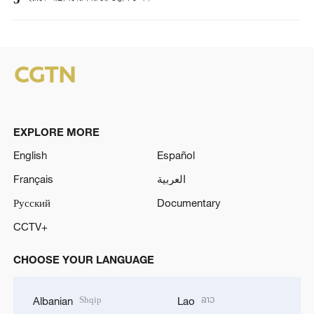
5
EXPLORE MORE
English
Español
Français
العربية
Русский
Documentary
CCTV+
CHOOSE YOUR LANGUAGE
Shqip
ລາວ
Albanian
Lao