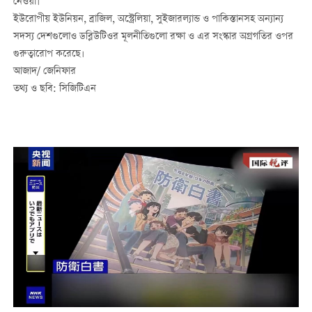
নেওয়া।
ইউরোপীয় ইউনিয়ন, ব্রাজিল, অস্ট্রেলিয়া, সুইজারল্যান্ড ও পাকিস্তানসহ অন্যান্য
সদস্য দেশগুলোও ডব্লিউটিওর মূলনীতিগুলো রক্ষা ও এর সংস্কার অগ্রগতির ওপর
গুরুত্বারোপ করেছে।
আজাদ/ জেনিফার
তথ্য ও ছবি: সিজিটিএন