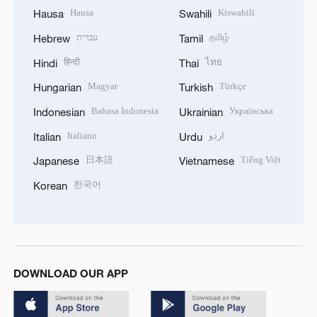
Hausa
Kiswahili
Hausa
Swahili
עברית
தமிழ்
Hebrew
Tamil
हिन्दी
ไทย
Hindi
Thai
Magyar
Türkçe
Hungarian
Turkish
Bahasa Indonesia
Українська
Indonesian
Ukrainian
Italiano
اردو
Italian
Urdu
日本語
Tiếng Việt
Japanese
Vietnamese
한국어
Korean
DOWNLOAD OUR APP