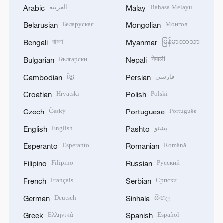
العربية
Bahasa Melayu
Arabic
Malay
Беларуская
Монгол
Belarusian
Mongolian
বাংলা
မြန်မာဘာသာ
Bengali
Myanmar
Български
नेपाली
Bulgarian
Nepali
ខ្មែរ
فارسی
Cambodian
Persian
Hrvatski
Polski
Croatian
Polish
Český
Português
Czech
Portuguese
English
پښتو
English
Pashto
Esperanto
Română
Esperanto
Romanian
Filipino
Русский
Filipino
Russian
Français
Српски
French
Serbian
Deutsch
සිංහල
German
Sinhala
Ελληνικά
Español
Greek
Spanish