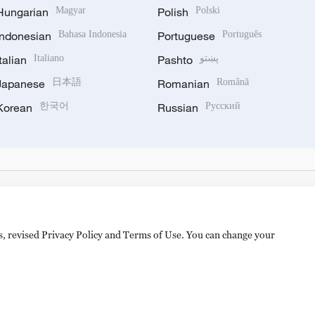
Hungarian
Magyar
Polish
Polski
Indonesian
Bahasa Indonesia
Portuguese
Português
Italian
Italiano
Pashto
پښتو
Japanese
日本語
Romanian
Română
Korean
한국어
Russian
Русский
es, revised Privacy Policy and Terms of Use. You can change your
备 11010502050052号
Disinformation report hotline: 010-8506146