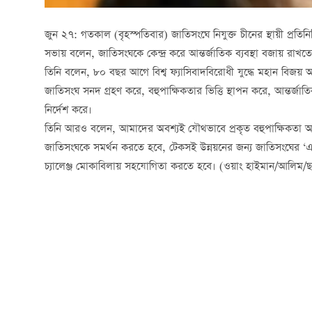
জুন ২৭: গতকাল (বৃহস্পতিবার) জাতিসংঘে নিযুক্ত চীনের স্থায়ী প্রতি
সভায় বলেন, জাতিসংঘকে কেন্দ্র করে আন্তর্জাতিক ব্যবস্থা বজায় রাখত
তিনি বলেন, ৮০ বছর আগে বিশ্ব ফ্যাসিবাদবিরোধী যুদ্ধে মহান বিজয় অর
জাতিসংঘ সনদ গ্রহণ করে, বহুপাক্ষিকতার ভিত্তি স্থাপন করে, আন্তর্জা
নির্দেশ করে।
তিনি আরও বলেন, আমাদের অবশ্যই যৌথভাবে প্রকৃত বহুপাক্ষিকতা অন
জাতিসংঘকে সমর্থন করতে হবে, টেকসই উন্নয়নের জন্য জাতিসংঘের ‘এজে
চ্যালেঞ্জ মোকাবিলায় সহযোগিতা করতে হবে। (ওয়াং হাইমান/আলিম/ছ