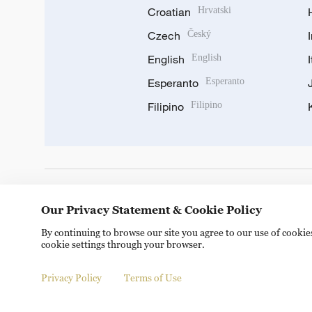
Croatian
Hrvatski
Czech
Český
English
English
Esperanto
Esperanto
Filipino
Filipino
DOWNLOAD OUR APP
Our Privacy Statement & Cookie Policy
By continuing to browse our site you agree to our use of cooki
cookie settings through your browser.
Privacy Policy
Terms of Use
Copyright © 2024 CGTN.
京ICP备20000184号
京公网安