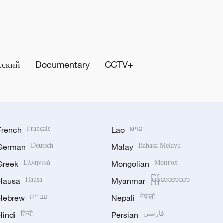
сский
Documentary
CCTV+
French
Français
Lao
ລາວ
German
Deutsch
Malay
Bahasa Melayu
Greek
Ελληνικά
Mongolian
Монгол
Hausa
Hausa
Myanmar
မြန်မာဘာသာ
Hebrew
עברית
Nepali
नेपाली
Hindi
हिन्दी
Persian
فارسی