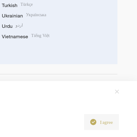
Turkish
Türkçe
Ukrainian
Українська
Urdu
اردو
Vietnamese
Tiếng Việt
I agree
6