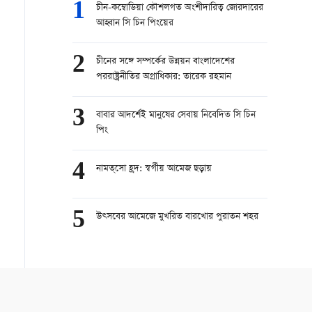
1
চীন-কম্বোডিয়া কৌশলগত অংশীদারিত্ব জোরদারের
আহ্বান সি চিন পিংয়ের
2
চীনের সঙ্গে সম্পর্কের উন্নয়ন বাংলাদেশের
পররাষ্ট্রনীতির অগ্রাধিকার: তারেক রহমান
3
বাবার আদর্শেই মানুষের সেবায় নিবেদিত সি চিন
পিং
4
নামত্‌সো হ্রদ: স্বর্গীয় আমেজ ছড়ায়
5
উত্সবের আমেজে মুখরিত বারখোর পুরাতন শহর