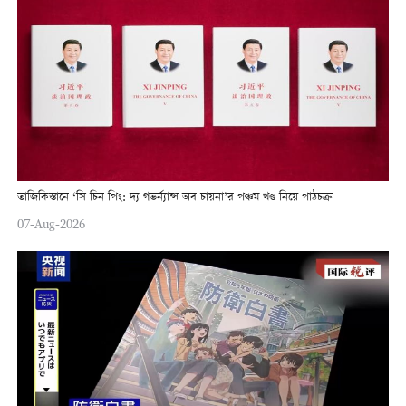
তাজিকিস্তানে ‘সি চিন পিং: দ্য গভর্ন্যান্স অব চায়না’র পঞ্চম খণ্ড নিয়ে পাঠচক্র
07-Aug-2026