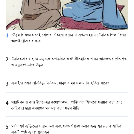
1
"উত্তম চিকিত্সক সেই রোগের চিকিত্সা করেন যা এখনও হয়নি": নৈতিক শিক্ষা বিপদ
আগেই প্রতিরোধ করে
2
‘নৈতিকতার মাধ্যমে মানুষকে রূপান্তরিত করা’ ঐতিহাসিক শাসন অভিজ্ঞতার প্রতি শ্রদ্ধা
ও অনুসরণ থেকে উদ্ভূত
3
এআই’র ওপর অতিরিক্ত নির্ভরতা: মানুষের মূল দক্ষতা কি হারিয়ে যাবে?
4
সম্রাট শুন ও কাও ইয়াও-এর কথোপকথন: ‘শাস্তি দ্বারা শিক্ষাকে সহায়ক করা এবং
নৈতিকতা দ্বারা জনগণের মন জয় করা’ মহান নীতি
5
মর্যাদাপূর্ণ ব্যক্তিদের সম্মান করা এবং পরামর্শ গ্রহণ করার জন্য পুরস্কার ও শাস্তির
একটি স্পষ্ট ব্যবস্থা প্রয়োজন