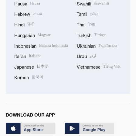
Hausa
Kiswahili
Hausa
Swahili
עברית
தமிழ்
Hebrew
Tamil
हिन्दी
ไทย
Hindi
Thai
Magyar
Türkçe
Hungarian
Turkish
Bahasa Indonesia
Українська
Indonesian
Ukrainian
Italiano
اردو
Italian
Urdu
日本語
Tiếng Việt
Japanese
Vietnamese
한국어
Korean
DOWNLOAD OUR APP