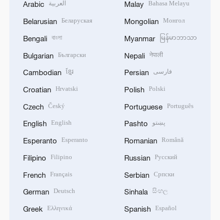
العربية
Bahasa Melayu
Arabic
Malay
Беларуская
Монгол
Belarusian
Mongolian
বাংলা
မြန်မာဘာသာ
Bengali
Myanmar
Български
नेपाली
Bulgarian
Nepali
ខ្មែរ
فارسی
Cambodian
Persian
Hrvatski
Polski
Croatian
Polish
Český
Português
Czech
Portuguese
English
پښتو
English
Pashto
Esperanto
Română
Esperanto
Romanian
Filipino
Русский
Filipino
Russian
Français
Српски
French
Serbian
Deutsch
සිංහල
German
Sinhala
Ελληνικά
Español
Greek
Spanish