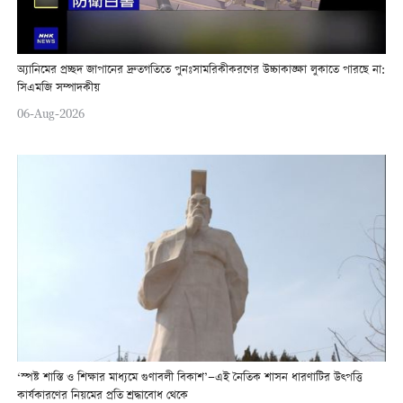
অ্যানিমের প্রচ্ছদ জাপানের দ্রুতগতিতে পুনঃসামরিকীকরণের উচ্চাকাঙ্ক্ষা লুকাতে পারছে না:
সিএমজি সম্পাদকীয়
06-Aug-2026
‘স্পষ্ট শাস্তি ও শিক্ষার মাধ্যমে গুণাবলী বিকাশ’—এই নৈতিক শাসন ধারণাটির উত্পত্তি
কার্যকারণের নিয়মের প্রতি শ্রদ্ধাবোধ থেকে