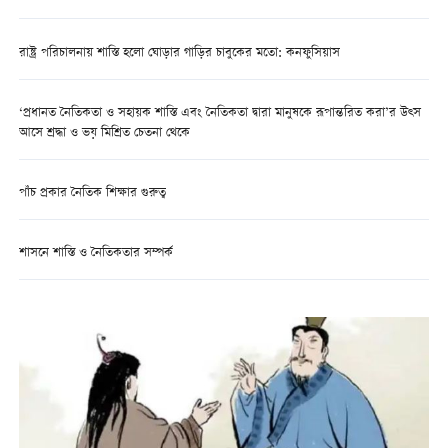
রাষ্ট্র পরিচালনায় শাস্তি হলো ঘোড়ার গাড়ির চাবুকের মতো: কনফুসিয়াস
‘প্রধানত নৈতিকতা ও সহায়ক শাস্তি এবং নৈতিকতা দ্বারা মানুষকে রূপান্তরিত করা’র উত্স
আসে শ্রদ্ধা ও ভয় মিশ্রিত চেতনা থেকে
পাঁচ প্রকার নৈতিক শিক্ষার গুরুত্ব
শাসনে শাস্তি ও নৈতিকতার সম্পর্ক