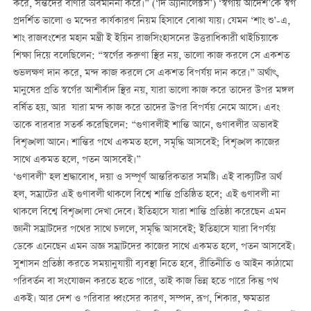
করে, সন্তদের বাণীর অবমাননা করে।” (‘দি অ্যানালেক্টস’) ‘স্বর্গীয় আদেশ’কে স্বর্গ
প্রদর্শিত ভালো ও মন্দের কার্যকারণ নিয়ম হিসাবে বোঝা যায়। যেমন ‘শাং শু’-এ,
শাং রাজবংশের মহান মন্ত্রী ই ইয়িন রাজসিংহাসনের উত্তরাধিকারী থাইচিয়াকে
শিক্ষা দিয়ে বলেছিলেন: “স্বর্গের করুণা স্থির নয়, ভালো কাজ করলে সে একশত
শুভলক্ষণ দান করে, মন্দ কাজ করলে সে একশত বিপর্যয় দান করে।” অর্থাৎ,
মানুষের প্রতি স্বর্গের আশীর্বাদ স্থির নয়, যারা ভালো কাজ করে তাদের উপর মঙ্গল
বর্ষিত হয়, আর যারা মন্দ কাজ করে তাদের উপর বিপর্যয় নেমে আসে। এবং
তাকে বারবার সতর্ক করেছিলেন: “গুণাবলীই শান্তি আনে, গুণাবলীর অভাবই
বিশৃঙ্খলা আনে। শান্তির পথে একমত হলে, সমৃদ্ধি আসবেই; বিশৃঙ্খল কাজের
সাথে একমত হলে, পতন আসবেই।”
‘গুণাবলী’ হল শ্রদ্ধাবোধ, দয়া ও সম্পূর্ণ আন্তরিকতার সমষ্টি। এই বাক্যটির অর্থ
হল, সম্রাটের এই গুণাবলী থাকলে বিশ্বে শান্তি প্রতিষ্ঠিত হবে; এই গুণাবলী না
থাকলে বিশ্বে বিশৃঙ্খলা দেখা দেবে। ইতিহাসে যারা শান্তি প্রতিষ্ঠা করেছেন এমন
জ্ঞানী সম্রাটদের পথের সাথে চললে, সমৃদ্ধি আসবেই; ইতিহাসে যারা বিপর্যয়
ডেকে এনেছেন এমন অজ্ঞ সম্রাটদের কাজের সাথে একমত হলে, পতন আসবেই।
সুশাসন প্রতিষ্ঠা করতে সময়ানুযায়ী ব্যবস্থা নিতে হবে, রীতিনীতি ও আইন কাঠামো
পরিবর্তন বা সংযোজন করতে হতে পারে, তাই কাজ ভিন্ন হতে পারে কিন্তু পথ
একই। আর দেশ ও পরিবার ধ্বংসের কারণ, সম্পদ, রূপ, শিকার, ক্ষমতার