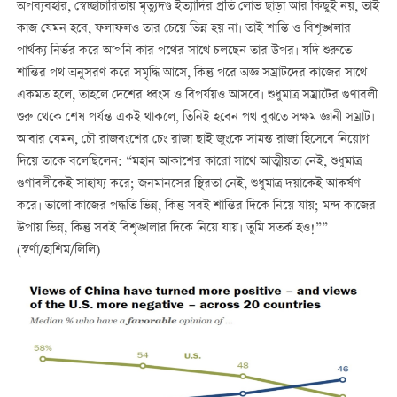
অপব্যবহার, স্বেচ্ছাচারিতায় মৃত্যুদণ্ড ইত্যাদির প্রতি লোভ ছাড়া আর কিছুই নয়, তাই
কাজ যেমন হবে, ফলাফলও তার চেয়ে ভিন্ন হয় না। তাই শান্তি ও বিশৃঙ্খলার
পার্থক্য নির্ভর করে আপনি কার পথের সাথে চলছেন তার উপর। যদি শুরুতে
শান্তির পথ অনুসরণ করে সমৃদ্ধি আসে, কিন্তু পরে অজ্ঞ সম্রাটদের কাজের সাথে
একমত হলে, তাহলে দেশের ধ্বংস ও বিপর্যয়ও আসবে। শুধুমাত্র সম্রাটের গুণাবলী
শুরু থেকে শেষ পর্যন্ত একই থাকলে, তিনিই হবেন পথ বুঝতে সক্ষম জ্ঞানী সম্রাট।
আবার যেমন, চৌ রাজবংশের চেং রাজা ছাই জুংকে সামন্ত রাজা হিসেবে নিয়োগ
দিয়ে তাকে বলেছিলেন: “মহান আকাশের কারো সাথে আত্মীয়তা নেই, শুধুমাত্র
গুণাবলীকেই সাহায্য করে; জনমানসের স্থিরতা নেই, শুধুমাত্র দয়াকেই আকর্ষণ
করে। ভালো কাজের পদ্ধতি ভিন্ন, কিন্তু সবই শান্তির দিকে নিয়ে যায়; মন্দ কাজের
উপায় ভিন্ন, কিন্তু সবই বিশৃঙ্খলার দিকে নিয়ে যায়। তুমি সতর্ক হও!””
(স্বর্ণা/হাশিম/লিলি)