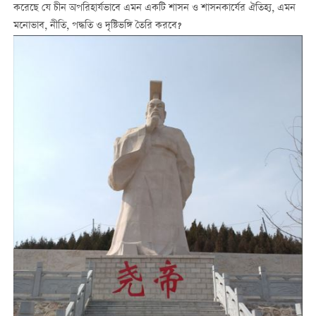
করেছে যে চীন অপরিহার্যভাবে এমন একটি শাসন ও শাসনকার্যের ঐতিহ্য, এমন
মনোভাব, নীতি, পদ্ধতি ও দৃষ্টিভঙ্গি তৈরি করবে?