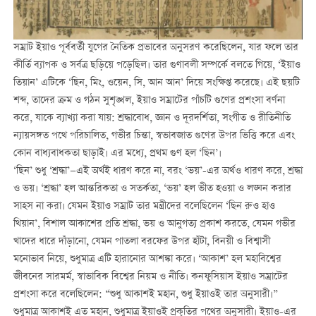
সম্রাট ইয়াও পূর্ববর্তী যুগের নৈতিক প্রভাবের অনুসরণ করেছিলেন, যার ফলে তার
কীর্তি ব্যাপক ও সর্বত্র ছড়িয়ে পড়েছিল। তার গুণাবলী সম্পর্কে বলতে গিয়ে, ‘ইয়াও
তিয়ান’ এটিকে ‘ছিন, মিং, ওয়েন, সি, আন আন’ দিয়ে সংক্ষিপ্ত করেছে। এই ছয়টি
শব্দ, তাদের ক্রম ও গঠন সুশৃঙ্খল, ইয়াও সম্রাটের পাঁচটি গুণের প্রশংসা বর্ণনা
করে, যাকে ব্যাখ্যা করা যায়: শ্রদ্ধাবোধ, জ্ঞান ও দূরদর্শিতা, সংগীত ও রীতিনীতি
ন্যায়সঙ্গত পথে পরিচালিত, গভীর চিন্তা, স্বভাবজাত গুণের উপর ভিত্তি করে এবং
কোন বাধ্যবাধকতা ছাড়াই। এর মধ্যে, প্রথম গুণ হল ‘ছিন’।
‘ছিন’ শুধু ‘শ্রদ্ধা’—এই অর্থই ধারণ করে না, বরং ‘ভয়’-এর অর্থও ধারণ করে, শ্রদ্ধা
ও ভয়। ‘শ্রদ্ধা’ হল আন্তরিকতা ও সতর্কতা, ‘ভয়’ হল ভীত হওয়া ও লঙ্ঘন করার
সাহস না করা। যেমন ইয়াও সম্রাট তার মন্ত্রীদের বলেছিলেন ‘ছিন রুও হাও
থিয়ান’, বিশাল আকাশের প্রতি শ্রদ্ধা, ভয় ও আনুগত্য প্রকাশ করতে, যেমন গভীর
খাদের ধারে দাঁড়ানো, যেমন পাতলা বরফের উপর হাঁটা, বিনয়ী ও বিশ্বাসী
মনোভাব নিয়ে, শুধুমাত্র এটি হারানোর আশঙ্কা করে। ‘আকাশ’ হল মহাবিশ্বের
জীবনের সারমর্ম, স্বাভাবিক বিশ্বের নিয়ম ও নীতি। কনফুসিয়াস ইয়াও সম্রাটের
প্রশংসা করে বলেছিলেন: “শুধু আকাশই মহান, শুধু ইয়াওই তার অনুসারী।”
শুধুমাত্র আকাশই এত মহান, শুধুমাত্র ইয়াওই প্রকৃতির পথের অনুসারী। ইয়াও-এর