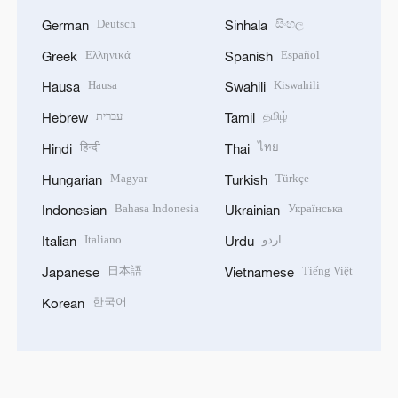
Deutsch
සිංහල
German
Sinhala
Ελληνικά
Español
Greek
Spanish
Hausa
Kiswahili
Hausa
Swahili
עברית
தமிழ்
Hebrew
Tamil
हिन्दी
ไทย
Hindi
Thai
Magyar
Türkçe
Hungarian
Turkish
Bahasa Indonesia
Українська
Indonesian
Ukrainian
Italiano
اردو
Italian
Urdu
日本語
Tiếng Việt
Japanese
Vietnamese
한국어
Korean