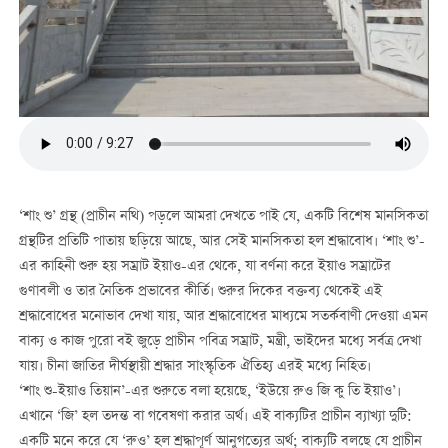
‘শাং শু’ গ্রন্থ (প্রাচীন নথি) পড়লে আমরা দেখতে পাই যে, একটি বিশেষ মানসিকতা
গ্রন্থটির প্রতিটি পাতায় ছড়িয়ে আছে, আর সেই মানসিকতা হল শ্রদ্ধাবোধ। ‘শাং শু’-
এর কাহিনী শুরু হয় সম্রাট ইয়াও-এর থেকে, যা বর্ণনা করে ইয়াও সম্রাটের
গুণাবলী ও তার নৈতিক প্রভাবের কীর্তি। শুরুর দিকের বক্তব্য থেকেই এই
শ্রদ্ধাবোধের মনোভাব দেখা যায়, আর শ্রদ্ধাবোধের মাধ্যমে সতর্কবাণী দেওয়া এমন
বাক্য ও কাজ পুরো বই জুড়ে প্রাচীন পবিত্র সম্রাট, মন্ত্রী, ভাইদের মধ্যে সর্বত্র দেখা
যায়। চীনা জাতির দীর্ঘস্থায়ী শ্রদ্ধার সাংস্কৃতিক ঐতিহ্য এরই মধ্যে নিহিত।
‘শাং শু-ইয়াও তিয়ান’-এর শুরুতে বলা হয়েছে, ‘ইউয়ে রুও জি কু তি ইয়াও’।
এখানে ‘জি’ হল তদন্ত বা গবেষণা করার অর্থ। এই বাক্যটির প্রাচীন ব্যাখ্যা দুটি:
একটি মনে করে যে ‘রুও’ হল শ্রদ্ধাপূর্ণ আনুগত্যের অর্থ; বাক্যটি বলছে যে প্রাচীন