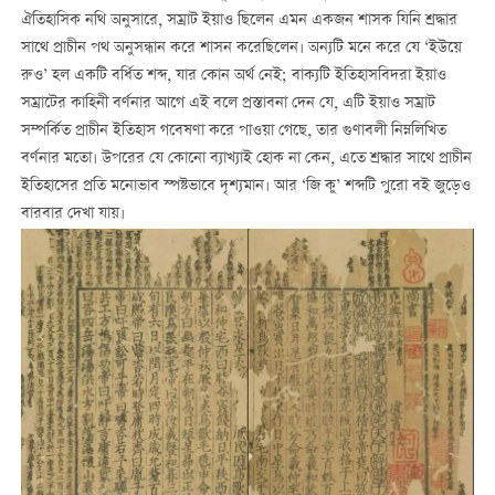
ঐতিহাসিক নথি অনুসারে, সম্রাট ইয়াও ছিলেন এমন একজন শাসক যিনি শ্রদ্ধার
সাথে প্রাচীন পথ অনুসন্ধান করে শাসন করেছিলেন। অন্যটি মনে করে যে ‘ইউয়ে
রুও’ হল একটি বর্ধিত শব্দ, যার কোন অর্থ নেই; বাক্যটি ইতিহাসবিদরা ইয়াও
সম্রাটের কাহিনী বর্ণনার আগে এই বলে প্রস্তাবনা দেন যে, এটি ইয়াও সম্রাট
সম্পর্কিত প্রাচীন ইতিহাস গবেষণা করে পাওয়া গেছে, তার গুণাবলী নিম্নলিখিত
বর্ণনার মতো। উপরের যে কোনো ব্যাখ্যাই হোক না কেন, এতে শ্রদ্ধার সাথে প্রাচীন
ইতিহাসের প্রতি মনোভাব স্পষ্টভাবে দৃশ্যমান। আর ‘জি কু’ শব্দটি পুরো বই জুড়েও
বারবার দেখা যায়।