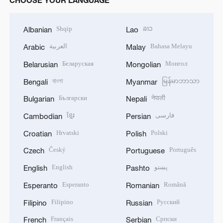
Shqip
ລາວ
Albanian
Lao
العربية
Bahasa Melayu
Arabic
Malay
Беларуская
Монгол
Belarusian
Mongolian
বাংলা
မြန်မာဘာသာ
Bengali
Myanmar
Български
नेपाली
Bulgarian
Nepali
ខ្មែរ
فارسی
Cambodian
Persian
Hrvatski
Polski
Croatian
Polish
Český
Português
Czech
Portuguese
English
پښتو
English
Pashto
Esperanto
Română
Esperanto
Romanian
Filipino
Русский
Filipino
Russian
Français
Српски
French
Serbian