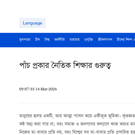
Language
মূলপাতা
চীন
বিশ্ব
অর্থনীতি
মতামত
প্রযুক্তি
জীবনযাপন
চীনের শিল্প 
পাঁচ প্রকার নৈতিক শিক্ষার গুরুত্ব
09:07:33 14-Mar-2026
মানুষের হৃদয় একটি, আর আত্মা পালন করে একীভূত ভূমিকা। কৃতজ্ঞতা 
কষ্ট সহ্য করা যায় না; বরং সমাজ ও জনগণের কল্যাণে কাজ করার মান
নিজের মা-বাবার প্রতি নয়, বরং বিশ্বের সব মা-বাবার প্রতি প্রসারিত 