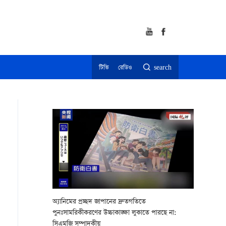
টিভি
রেডিও
search
অ্যানিমের প্রচ্ছদ জাপানের দ্রুতগতিতে
পুনঃসামরিকীকরণের উচ্চাকাঙ্ক্ষা লুকাতে পারছে না:
সিএমজি সম্পাদকীয়