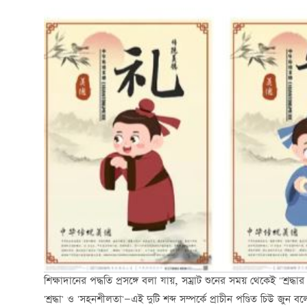
শিক্ষাদানের পদ্ধতি প্রসঙ্গে বলা যায়, সম্রাট শুনের সময় থেকেই "শ্রদ্
'শ্রদ্ধা' ও 'সহনশীলতা'—এই দুটি শব্দ সম্পর্কে প্রাচীন পণ্ডিত চিউ জু