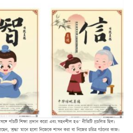
ধার সঙ্গে পাঁচটি শিক্ষা প্রদান করো এবং সহনশীল হও" নীতিটি প্রচলিত ছিল।
ন বলেছেন, 'শ্রদ্ধা' মানে হলো নিজেকে শাসন করা বা নিজের চরিত্র গঠনের কাজ।