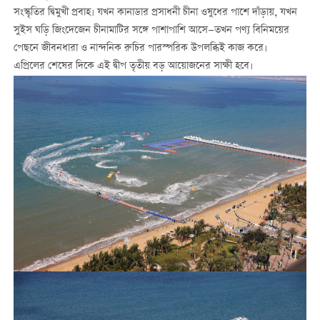
সংস্কৃতির দ্বিমুখী প্রবাহ। যখন কানাডার প্রসাধনী চীনা ওষুধের পাশে দাঁড়ায়, যখন
সুইস ঘড়ি জিংদেজেন চীনামাটির সঙ্গে পাশাপাশি আসে—তখন পণ্য বিনিময়ের
পেছনে জীবনধারা ও নান্দনিক রুচির পারস্পরিক উপলব্ধিই কাজ করে।
এপ্রিলের শেষের দিকে এই দ্বীপ তৃতীয় বড় আয়োজনের সাক্ষী হবে।