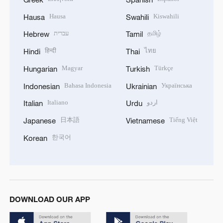
Hausa
Kiswahili
Hausa
Swahili
עברית
தமிழ்
Hebrew
Tamil
हिन्दी
ไทย
Hindi
Thai
Magyar
Türkçe
Hungarian
Turkish
Bahasa Indonesia
Українська
Indonesian
Ukrainian
Italiano
اردو
Italian
Urdu
日本語
Tiếng Việt
Japanese
Vietnamese
한국어
Korean
DOWNLOAD OUR APP