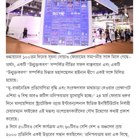
শুল্কায়নের ১০০তম দিনের সূচনা বোয়াও ফোরামের সমাপনীর সঙ্গে মিলে গেছে—
অর্থাৎ, একটি "উন্মুক্তকরণ" সম্পর্কিত নীতির সফল বাস্তবায়ন এবং একটি
"উন্মুক্তকরণ" সম্পর্কিত চিন্তার মহাসম্মেলন হাইনান দ্বীপে একই সঙ্গে মিলিত
হয়েছে।
"ভূ-রাজনৈতিক প্রতিযোগিতা বৃদ্ধি এবং সংরক্ষণবাদ মাথাচাড়া দেওয়ার প্রেক্ষাপটে
এশিয়া ও বিশ্ব আরও জটিল অনিশ্চয়তার মুখোমুখি হচ্ছে।" ২৪ মার্চ ফোরাম শুরুর
দিনে মালয়েশিয়ার স্ট্র্যাটেজিক অ্যান্ড ইন্টারন্যাশনাল স্টাডিজ ইনস্টিটিউটের নির্বাহী
চেয়ারম্যান ফাইজের এই মন্তব্য অংশগ্রহণকারীদের যৌথ উদ্বেগের কথাই প্রকাশ
করেছে।
৪ দিনে ৫০টিরও বেশি কার্যক্রম এবং ৬০টিরও বেশি দেশ ও অঞ্চলের প্রায়
২০০০ প্রতিনিধি একই উত্তরের সন্ধান করছিলেন: অনিশ্চয়তায় ভরা এক বিশ্বে,