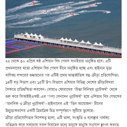
২২ থেকে ৩০ এপ্রিল ষষ্ঠ এশিয়ান বিচ গেমস সানইয়ায় অনুষ্ঠিত হবে। এটি
প্রথমবারের মতো এশিয়ান বিচ গেমস চীনে অনুষ্ঠিত হচ্ছে এবং হাইনান মুক্ত
বাণিজ্য বন্দরের শুল্কায়নের পর এটিই প্রথম আন্তর্জাতিক বহু-ক্রীড়া প্রতিযোগিতা।
১৪টি বড় বিভাগ এবং ১৫টি উপ-বিভাগে এশিয়ার বিভিন্ন দেশের ক্রীড়াবিদরা
সৈকতে প্রতিদ্বন্দ্বিতা করবেন। বোয়াও ফোরামের "চিন্তা বিনিময় প্ল্যাটফর্ম" থেকে
শুরু করে সিআইইএফই-এর "পণ্য লেনদেন প্ল্যাটফর্ম" হয়ে এশিয়ান বিচ গেমসের
"মানবিক ও ক্রীড়া প্ল্যাটফর্ম"—হাইনানের এই "তিন আয়োজন" চীনের
উন্মুক্তকরণের একটি ত্রিমাত্রিক চিত্র সম্পূর্ণরূপে ফুটিয়ে তুলেছে।
ক্রীড়া প্রতিযোগিতার বিশেষত্ব হলো, এটি ভাষা, সংস্কৃতি ও ব্যবস্থার পার্থক্য
অতিক্রম করে সবচেয়ে সরল নিয়মের মধ্যে মানুষে মানুষে সংযোগ স্থাপন করতে