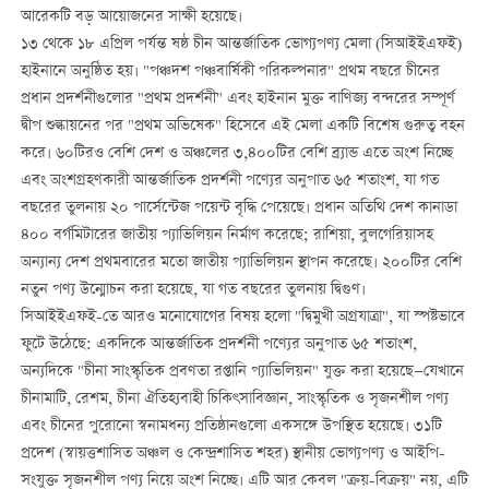
আরেকটি বড় আয়োজনের সাক্ষী হয়েছে।
১৩ থেকে ১৮ এপ্রিল পর্যন্ত ষষ্ঠ চীন আন্তর্জাতিক ভোগ্যপণ্য মেলা (সিআইইএফই)
হাইনানে অনুষ্ঠিত হয়। "পঞ্চদশ পঞ্চবার্ষিকী পরিকল্পনার" প্রথম বছরে চীনের
প্রধান প্রদর্শনীগুলোর "প্রথম প্রদর্শনী" এবং হাইনান মুক্ত বাণিজ্য বন্দরের সম্পূর্ণ
দ্বীপ শুল্কায়নের পর "প্রথম অভিষেক" হিসেবে এই মেলা একটি বিশেষ গুরুত্ব বহন
করে। ৬০টিরও বেশি দেশ ও অঞ্চলের ৩,৪০০টির বেশি ব্র্যান্ড এতে অংশ নিচ্ছে
এবং অংশগ্রহণকারী আন্তর্জাতিক প্রদর্শনী পণ্যের অনুপাত ৬৫ শতাংশ, যা গত
বছরের তুলনায় ২০ পার্সেন্টেজ পয়েন্ট বৃদ্ধি পেয়েছে। প্রধান অতিথি দেশ কানাডা
৪০০ বর্গমিটারের জাতীয় প্যাভিলিয়ন নির্মাণ করেছে; রাশিয়া, বুলগেরিয়াসহ
অন্যান্য দেশ প্রথমবারের মতো জাতীয় প্যাভিলিয়ন স্থাপন করেছে। ২০০টির বেশি
নতুন পণ্য উন্মোচন করা হয়েছে, যা গত বছরের তুলনায় দ্বিগুণ।
সিআইইএফই-তে আরও মনোযোগের বিষয় হলো "দ্বিমুখী অগ্রযাত্রা", যা স্পষ্টভাবে
ফুটে উঠেছে: একদিকে আন্তর্জাতিক প্রদর্শনী পণ্যের অনুপাত ৬৫ শতাংশ,
অন্যদিকে "চীনা সাংস্কৃতিক প্রবণতা রপ্তানি প্যাভিলিয়ন" যুক্ত করা হয়েছে—যেখানে
চীনামাটি, রেশম, চীনা ঐতিহ্যবাহী চিকিৎসাবিজ্ঞান, সাংস্কৃতিক ও সৃজনশীল পণ্য
এবং চীনের পুরোনো স্বনামধন্য প্রতিষ্ঠানগুলো একসঙ্গে উপস্থিত হয়েছে। ৩১টি
প্রদেশ (স্বায়ত্তশাসিত অঞ্চল ও কেন্দ্রশাসিত শহর) স্থানীয় ভোগ্যপণ্য ও আইপি-
সংযুক্ত সৃজনশীল পণ্য নিয়ে অংশ নিচ্ছে। এটি আর কেবল "ক্রয়-বিক্রয়" নয়, এটি