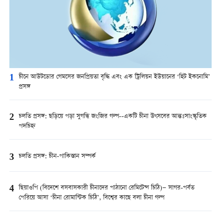
1
চীনে আউটডোর গেমসের জনপ্রিয়তা বৃদ্ধি এবং এক ট্রিলিয়ন ইউয়ানের ‘হিট ইকনোমি’
প্রসঙ্গ
2
চলতি প্রসঙ্গ: ছড়িয়ে পড়া সুগন্ধি জংজির গল্প--একটি চীনা উৎসবের আন্তঃসাংস্কৃতিক
পদচিহ্ন
3
চলতি প্রসঙ্গ: চীন-পাকিস্তান সম্পর্ক
4
ছিয়াওপি (বিদেশে বসবাসকারী চীনাদের পাঠানো রেমিটেন্স চিঠি)— সাগর-পর্বত
পেরিয়ে আসা ‘চীনা রোমান্টিক চিঠি’, বিশ্বের কাছে বলা চীনা গল্প