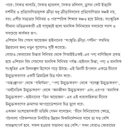
পারে। সৈকত কাবাডি, সৈকত হ্যান্ডবল, সৈকত ভলিবল, ড্রাগন বোট ইত্যাদি
দর্শনীয় ও প্রতিযোগিতামূলক ক্রীড়া শুধু ক্রীড়াবিদদের প্রতিযোগিতার মঞ্চই নয়,
বরং এশীয় সভ্যতার বিনিময় ও পারস্পরিক শিক্ষার মঞ্চও হয়ে উঠছে। সাংস্কৃতিক
সীমানা অতিক্রমকারী এই সাযুজ্যই হলো মানবিক বিনিময়ের সবচেয়ে সরল ও
সবচেয়ে কার্যকর রূপ।
এশিয়ান বিচ গেমস আয়োজন হাইনানের "সংস্কৃতি-ক্রীড়া-পর্যটন" সমন্বিত
উন্নয়নের জন্য নতুন সুযোগও সৃষ্টি করেছে।
বোয়াও ফোরামের চিন্তার বিনিময় থেকে সিআইইএফই-এর পণ্য বাণিজ্যিক প্রবাহ
হয়ে এশিয়ান বিচ গেমসের মানবিক বিনিময় পর্যন্ত—হাইনান চিন্তা, পণ্য ও মানবিক
সংস্কৃতির এক মিলনস্থল হিসেবে গড়ে উঠছে। এই তিনটি উপাদান একত্রে চীনের
উন্মুক্তকরণের একটি ত্রিমাত্রিক চিত্র গঠন করে।
"অন্তঃস্থাপন" থেকে "বহির্গমন", "পণ্য উন্মুক্তকরণ" থেকে "ব্যবস্থা উন্মুক্তকরণ",
"অর্থনৈতিক উন্মুক্তকরণ" থেকে "জনজীবন উন্মুক্তকরণ" এবং এরপর "মানবিক
উন্মুক্তকরণ"—হাইনানের "তিন আয়োজন"-এর এই ধারাবাহিকতা চীনের
উন্মুক্তকরণের ক্রমাগত আপগ্রেডেশনের চিত্র তুলে ধরে।
একজন অংশগ্রহণকারী অতিথি যেমন বলেছেন: "চীনে বিনিয়োগের ক্ষেত্রে,
পাঁচসালা পরিকল্পনার নির্ধারিত উন্নয়ন দিকনির্দেশনার সাথে তা যত বেশি
সামঞ্জস্যপূর্ণ হবে, সফল হওয়ার সম্ভাবনা তত বেশি।" যখন বোয়াও ফোরামের