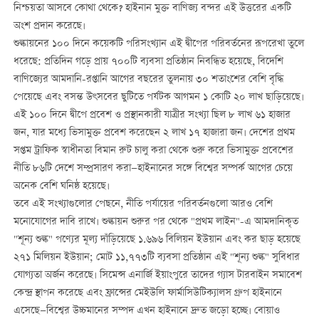
নিশ্চয়তা আসবে কোথা থেকে? হাইনান মুক্ত বাণিজ্য বন্দর এই উত্তরের একটি
অংশ প্রদান করেছে।
শুল্কায়নের ১০০ দিনে কয়েকটি পরিসংখ্যান এই দ্বীপের পরিবর্তনের রূপরেখা তুলে
ধরেছে: প্রতিদিন গড়ে প্রায় ৭০০টি ব্যবসা প্রতিষ্ঠান নিবন্ধিত হয়েছে, বিদেশি
বাণিজ্যের আমদানি-রপ্তানি আগের বছরের তুলনায় ৩০ শতাংশের বেশি বৃদ্ধি
পেয়েছে এবং বসন্ত উৎসবের ছুটিতে পর্যটক আগমন ১ কোটি ২০ লাখ ছাড়িয়েছে।
এই ১০০ দিনে দ্বীপে প্রবেশ ও প্রস্থানকারী যাত্রীর সংখ্যা ছিল ৮ লাখ ৬১ হাজার
জন, যার মধ্যে ভিসামুক্ত প্রবেশ করেছেন ২ লাখ ১৭ হাজারা জন। দেশের প্রথম
সপ্তম ট্রাফিক স্বাধীনতা বিমান রুট চালু করা থেকে শুরু করে ভিসামুক্ত প্রবেশের
নীতি ৮৬টি দেশে সম্প্রসারণ করা—হাইনানের সঙ্গে বিশ্বের সম্পর্ক আগের চেয়ে
অনেক বেশি ঘনিষ্ঠ হয়েছে।
তবে এই সংখ্যাগুলোর পেছনে, নীতি পর্যায়ের পরিবর্তনগুলো আরও বেশি
মনোযোগের দাবি রাখে। শুল্কায়ন শুরুর পর থেকে "প্রথম লাইন"-এ আমদানিকৃত
"শূন্য শুল্ক" পণ্যের মূল্য দাঁড়িয়েছে ১.৬৯৬ বিলিয়ন ইউয়ান এবং কর ছাড় হয়েছে
২৭১ মিলিয়ন ইউয়ান; মোট ১১,৭৭৩টি ব্যবসা প্রতিষ্ঠান এই "শূন্য শুল্ক" সুবিধার
যোগ্যতা অর্জন করেছে। সিমেন্স এনার্জি ইয়াংপুরে তাদের গ্যাস টারবাইন সমাবেশ
কেন্দ্র স্থাপন করেছে এবং ফ্রান্সের মেইউলি ফার্মাসিউটিক্যালস গ্রুপ হাইনানে
এসেছে—বিশ্বের উচ্চমানের সম্পদ এখন হাইনানে দ্রুত জড়ো হচ্ছে। বোয়াও