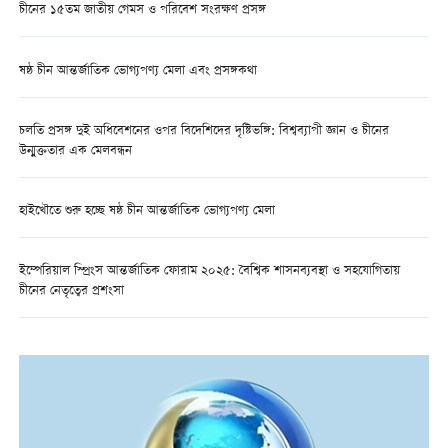
চীনের ১৫তম জাতীয় গেমস ও পরিবেশ সংরক্ষণ প্রসঙ্গ
ষষ্ঠ চীন আন্তর্জাতিক ভোগ্যপণ্য মেলা এবং প্রসঙ্গকথা
চলতি প্রসঙ্গ দুই অধিবেশনের ওপর বিদেশিদের দৃষ্টিভঙ্গি: বিশ্বব্যাপী জ্ঞান ও চীনের
উন্মুক্ততার এক মেলবন্ধন
হাইখৌতে শুরু হচ্ছে ষষ্ঠ চীন আন্তর্জাতিক ভোগ্যপণ্য মেলা
ইম্পেরিয়াল স্প্রিংস আন্তর্জাতিক ফোরাম ২০২৫: বৈশ্বিক শাসনব্যবস্থা ও সহযোগিতায়
চীনের নেতৃত্বের প্রশংসা