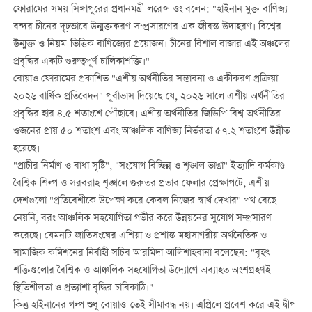
ফোরামের সময় সিঙ্গাপুরের প্রধানমন্ত্রী লরেন্স ওং বলেন: "হাইনান মুক্ত বাণিজ্য
বন্দর চীনের দৃঢ়ভাবে উন্মুক্তকরণ সম্প্রসারণের এক জীবন্ত উদাহরণ। বিশ্বের
উন্মুক্ত ও নিয়ম-ভিত্তিক বাণিজ্যের প্রয়োজন। চীনের বিশাল বাজার এই অঞ্চলের
প্রবৃদ্ধির একটি গুরুত্বপূর্ণ চালিকাশক্তি।"
বোয়াও ফোরামের প্রকাশিত "এশীয় অর্থনীতির সম্ভাবনা ও একীকরণ প্রক্রিয়া
২০২৬ বার্ষিক প্রতিবেদন" পূর্বাভাস দিয়েছে যে, ২০২৬ সালে এশীয় অর্থনীতির
প্রবৃদ্ধির হার ৪.৫ শতাংশে পৌঁছাবে। এশীয় অর্থনীতির জিডিপি বিশ্ব অর্থনীতির
ওজনের প্রায় ৫০ শতাংশ এবং আঞ্চলিক বাণিজ্য নির্ভরতা ৫৭.২ শতাংশে উন্নীত
হয়েছে।
"প্রাচীর নির্মাণ ও বাধা সৃষ্টি", "সংযোগ বিচ্ছিন্ন ও শৃঙ্খল ভাঙা" ইত্যাদি কর্মকাণ্ড
বৈশ্বিক শিল্প ও সরবরাহ শৃঙ্খলে গুরুতর প্রভাব ফেলার প্রেক্ষাপটে, এশীয়
দেশগুলো "প্রতিবেশীকে উপেক্ষা করে কেবল নিজের স্বার্থ দেখার" পথ বেছে
নেয়নি, বরং আঞ্চলিক সহযোগিতা গভীর করে উন্নয়নের সুযোগ সম্প্রসারণ
করেছে। যেমনটি জাতিসংঘের এশিয়া ও প্রশান্ত মহাসাগরীয় অর্থনৈতিক ও
সামাজিক কমিশনের নির্বাহী সচিব আরমিদা আলিশাহবানা বলেছেন: "বৃহৎ
শক্তিগুলোর বৈশ্বিক ও আঞ্চলিক সহযোগিতা উদ্যোগে অব্যাহত অংশগ্রহণই
স্থিতিশীলতা ও প্রত্যাশা বৃদ্ধির চাবিকাঠি।"
কিন্তু হাইনানের গল্প শুধু বোয়াও-তেই সীমাবদ্ধ নয়। এপ্রিলে প্রবেশ করে এই দ্বীপ