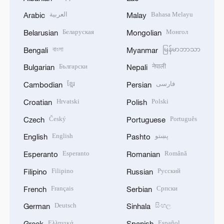
العربية
Bahasa Melayu
Arabic
Malay
Беларуская
Монгол
Belarusian
Mongolian
বাংলা
မြန်မာဘာသာ
Bengali
Myanmar
Български
नेपाली
Bulgarian
Nepali
ខ្មែរ
فارسی
Cambodian
Persian
Hrvatski
Polski
Croatian
Polish
Český
Português
Czech
Portuguese
English
پښتو
English
Pashto
Esperanto
Română
Esperanto
Romanian
Filipino
Русский
Filipino
Russian
Français
Српски
French
Serbian
Deutsch
සිංහල
German
Sinhala
Ελληνικά
Español
Greek
Spanish