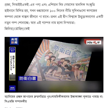
প্রজ্ঞা, সিআইইএফই-এর পণ্য এবং এশিয়ান বিচ গেমসের মানবিক সংস্কৃতি
হাইনানে মিলিত হয়, যখন শুল্কায়নের ১০০ দিনের নীতি সুবিধাগুলো কাগজের
কল্পনা থেকে বাস্তব জীবনে পা রাখে—তখন এই দ্বীপ বিশ্বকে উন্মুক্তকরণের একটি
নতুন গল্প শোনাচ্ছে। আর এই গল্পের নাম হলো নিশ্চয়তা।
জিনিয়া/তৌহিদ/ফেই
অ্যানিমের প্রচ্ছদ জাপানের দ্রুতগতিতে পুনঃসামরিকীকরণের উচ্চাকাঙ্ক্ষা লুকাতে পারছে না:
সিএমজি সম্পাদকীয়