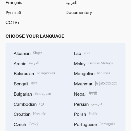
Français
العربية
Русский
Documentary
CCTV+
CHOOSE YOUR LANGUAGE
Shqip
ລາວ
Albanian
Lao
العربية
Bahasa Melayu
Arabic
Malay
Беларуская
Монгол
Belarusian
Mongolian
বাংলা
မြန်မာဘာသာ
Bengali
Myanmar
Български
नेपाली
Bulgarian
Nepali
ខ្មែរ
فارسی
Cambodian
Persian
Hrvatski
Polski
Croatian
Polish
Český
Português
Czech
Portuguese