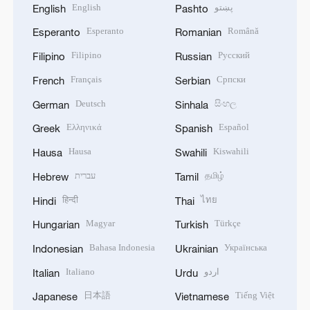
English
پښتو
English
Pashto
Esperanto
Română
Esperanto
Romanian
Filipino
Русский
Filipino
Russian
Français
Српски
French
Serbian
Deutsch
සිංහල
German
Sinhala
Ελληνικά
Español
Greek
Spanish
Hausa
Kiswahili
Hausa
Swahili
עברית
தமிழ்
Hebrew
Tamil
हिन्दी
ไทย
Hindi
Thai
Magyar
Türkçe
Hungarian
Turkish
Bahasa Indonesia
Українська
Indonesian
Ukrainian
Italiano
اردو
Italian
Urdu
日本語
Tiếng Việt
Japanese
Vietnamese