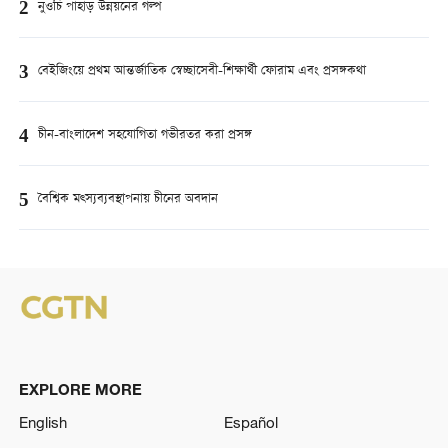
2
নুওচি পাহাড় উন্নয়নের গল্প
3
বেইজিংয়ে প্রথম আন্তর্জাতিক স্বেচ্ছাসেবী-শিক্ষার্থী ফোরাম এবং প্রসঙ্গকথা
4
চীন-বাংলাদেশ সহযোগিতা গভীরতর করা প্রসঙ্গ
5
বৈশ্বিক মত্স্যব্যবস্থাপনায় চীনের অবদান
EXPLORE MORE
English
Español