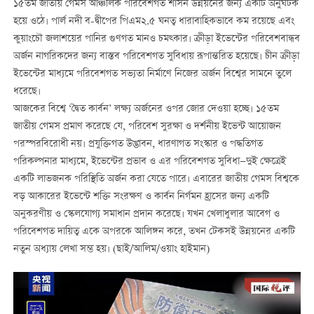
১৫তম জাতীয় গেমস আঞ্চলিক পরিবেশগত শাসন উন্নয়নের জন্য একটি অনুঘটক
হয়ে ওঠে। পার্ল নদী ব-দ্বীপের পিএম২.৫ ঘনত্ব ধারাবাহিকভাবে কম রয়েছে এবং
কুয়াংচৌ জলাশয়ের পানির গুণগত মানও চমত্কার। ক্রীড়া ইভেন্টের পরিবেশবান্ধব
অর্জন নাগরিকদের জন্য বাস্তব পরিবেশগত সুবিধায় রূপান্তরিত হয়েছে। চীন ক্রীড়া
ইভেন্টের মাধ্যমে পরিবেশগত সভ্যতা নির্মাণে নিজের অর্জন বিশ্বের সামনে তুলে
ধরেছে।
আজকের বিশ্বে ‘দ্বৈত কার্বন’ লক্ষ্য অর্জনের ওপর জোর দেওয়া হচ্ছে। ১৫তম
জাতীয় গেমস প্রমাণ করেছে যে, পরিবেশ সুরক্ষা ও দর্শনীয় ইভেন্ট আয়োজন
পরস্পরবিরোধী নয়। প্রযুক্তিগত উদ্ভাবন, ধারণাগত সংস্কার ও পদ্ধতিগত
পরিকল্পনার মাধ্যমে, ইভেন্টের প্রভাব ও এর পরিবেশগত সুবিধা—দুই ক্ষেত্রেই
একটি লাভজনক পরিস্থিতি অর্জন করা যেতে পারে। এবারের জাতীয় গেমস বিশ্বকে
বড় আকারের ইভেন্টে শক্তি সংরক্ষণ ও কার্বন নির্গমন হ্রাসের জন্য একটি
অনুকরণীয় ও স্কেলযোগ্য সমাধান প্রদান করেছে। যখন খেলাধুলার আবেগ ও
পরিবেশগত দায়িত্ব একে অপরকে আলিঙ্গন করে, তখন টেকসই উন্নয়নের একটি
নতুন অধ্যায় লেখা সম্ভ হয়। (ছাই/আলিম/ওয়াং হাইমান)