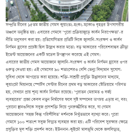
সম্প্রতি চীনের ১৫তম জাতীয় গেমস কুয়াংতং-হংকং-ম্যাকাও বৃহত্তর উপসাগরীয়
অঞ্চলে অনুষ্ঠিত হয়। এবারের গেমসে ‘পুরো প্রক্রিয়াজুড়ে কার্বন নিরপেক্ষতা’-র
নীতি অনুসরণ করা হয়। প্রতিযোগিতার প্রতিটি দিকে জ্বালানি-সংরক্ষণ ও কার্বন
নির্গমন হ্রাসের প্রচেষ্টা ছিল উল্লেখ করার মতো। বড় আকারের পরিবেশবান্ধব ক্রীড়া
ইভেন্ট আয়োজনের একটি মডেল উপস্থাপন করেছে এই গেমস।
এবারের জাতীয় গেমস আয়োজনে জ্বালানি-সংরক্ষণ ও কার্বন নির্গমন হ্রাসের ওপর
গুরুত্ব দেওয়া হয়। এই গেমসের ৯০ শতাংশেরও বেশি ভেন্যু বিদ্যমান সুযোগ-
সুবিধা থেকে আপগ্রেড করা হয়েছে। শক্তি-সাশ্রয়ী প্রযুক্তি উদ্ভাবনের মাধ্যমে,
কুয়াংচৌ থিয়ানহে স্পোর্টস সেন্টার চীনের প্রথম বড় আকারের স্টেডিয়ামে পরিণত
হয়, যেখানে প্রায় শূন্য কার্বন নির্গমন রয়েছে। ‘পুরাতন মেরামত ও বর্জ্য
ব্যবহারের’ প্রজ্ঞা কেবল নতুন নির্মাণের ফলে সৃষ্ট সম্পদের অপচয় এড়ায় না, বরং
পুরানো স্থানগুলিকে সবুজ প্রাণশক্তি দিয়ে পুনরুজ্জীবিত করে, যা গেমস
আয়োজনের ‘সহজ কিন্তু পরিশীলিত’ দর্শনকে নিখুঁতভাবে ব্যাখ্যা করে। পুরো
গেমসে ১০০ শতাংশ সবুজ বিদ্যুত ব্যবহার করা হয়। এটি পরিবেশ সুরক্ষার ক্ষেত্রে
প্রযুক্তির মূল শক্তি প্রদর্শন করে। ইউননান-কুইচৌ মালভূমি থেকে জলবিদ্যুত,