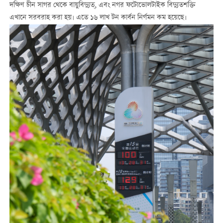
দক্ষিণ চীন সাগর থেকে বায়ুবিদ্যুত্, এবং নগর ফটোভোলটাইক বিদ্যুতশক্তি
এখানে সরবরাহ করা হয়। এতে ১৬ লাখ টন কার্বন নির্গমন কম হয়েছে।