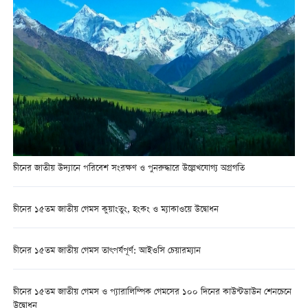
চীনের জাতীয় উদ্যানে পরিবেশ সংরক্ষণ ও পুনরুদ্ধারে উল্লেখযোগ্য অগ্রগতি
চীনের ১৫তম জাতীয় গেমস কুয়াংতুং, হংকং ও ম্যাকাওয়ে উদ্বোধন
চীনের ১৫তম জাতীয় গেমস তাৎপর্যপূর্ণ: আইওসি চেয়ারম্যান
চীনের ১৫তম জাতীয় গেমস ও প্যারালিম্পিক গেমসের ১০০ দিনের কাউন্টডাউন শেনচেনে
উদ্বোধন