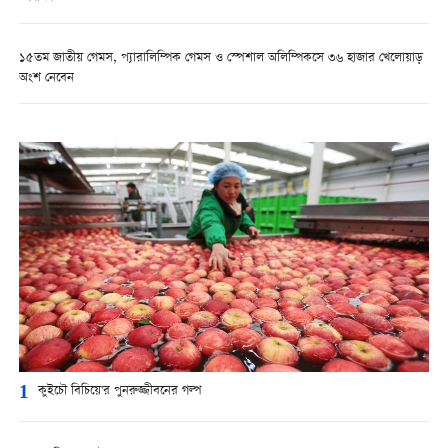
১৫তম জাতীয় গেমস, প্যারালিম্পিক গেমস ও স্পেশাল অলিম্পিকসে ৩৬ হাজার খেলোয়াড়
অংশ নেবেন
1
কুইচৌ বিচিয়ে'র পুনরুজ্জীবনের গল্প