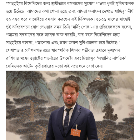
"সাংহাইয়ে বিদেশিদের জন্য স্থায়ীভাবে বসবাসের সুযোগ পাওয়া খুবই সুবিধাজনক
হয়ে উঠেছে। আমাদের কথা শোনা হচ্ছে এবং আমরা ফলাফল দেখতে পাচ্ছি!" দীর্ঘ
২২ বছর ধরে সাংহাইয়ে বসবাস করছেন এই চিকিৎসক। ২০২৬ সালের সাংহাই
দুই অধিবেশনে যোগ দেওয়ার সময় তিনি ‘মর্নিং পোস্ট’-এর প্রতিবেদককে বলেন,
"আমরা সরকারের সঙ্গে অনেক কাজ করেছি, যার ফলে বিদেশিদের জন্য
সাংহাইয়ে ব্যবসা, পড়াশোনা এবং ভ্রমণ ক্রমশ সুবিধাজনক হয়ে উঠেছে।"
পেশাগত ও কৌশলগত স্তরে পারস্পরিক শিক্ষার গভীরতা এখানে দৃশ্যমান।
রাশিয়ার মস্কো ওব্লাস্টের গভর্নরের উপদেষ্টা এবং চিয়াংসুর ‘সম্মানিত নাগরিক’
সেমিওনভ আর্টেম তৃতীয়বারের মতো এই সম্মেলনে যোগ দেন।