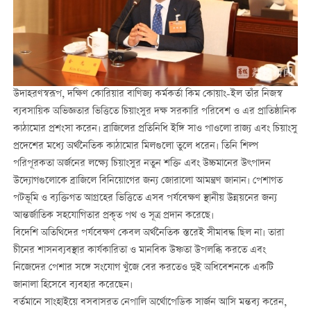
উদাহরণস্বরূপ, দক্ষিণ কোরিয়ার বাণিজ্য কর্মকর্তা কিম কোয়াং-ইল তাঁর নিজস্ব
ব্যবসায়িক অভিজ্ঞতার ভিত্তিতে চিয়াংসুর দক্ষ সরকারি পরিবেশ ও এর প্রাতিষ্ঠানিক
কাঠামোর প্রশংসা করেন। ব্রাজিলের প্রতিনিধি ইঙ্গি সাও পাওলো রাজ্য এবং চিয়াংসু
প্রদেশের মধ্যে অর্থনৈতিক কাঠামোর মিলগুলো তুলে ধরেন। তিনি শিল্প
পরিপূরকতা অর্জনের লক্ষ্যে চিয়াংসুর নতুন শক্তি এবং উচ্চমানের উৎপাদন
উদ্যোগগুলোকে ব্রাজিলে বিনিয়োগের জন্য জোরালো আমন্ত্রণ জানান। পেশাগত
পটভূমি ও ব্যক্তিগত আগ্রহের ভিত্তিতে এসব পর্যবেক্ষণ স্থানীয় উন্নয়নের জন্য
আন্তর্জাতিক সহযোগিতার প্রকৃত পথ ও সূত্র প্রদান করেছে।
বিদেশি অতিথিদের পর্যবেক্ষণ কেবল অর্থনৈতিক স্তরেই সীমাবদ্ধ ছিল না। তারা
চীনের শাসনব্যবস্থার কার্যকারিতা ও মানবিক উষ্ণতা উপলব্ধি করতে এবং
নিজেদের পেশার সঙ্গে সংযোগ খুঁজে বের করতেও দুই অধিবেশনকে একটি
জানালা হিসেবে ব্যবহার করেছেন।
বর্তমানে সাংহাইয়ে বসবাসরত নেপালি অর্থোপেডিক সার্জন আসি মন্তব্য করেন,