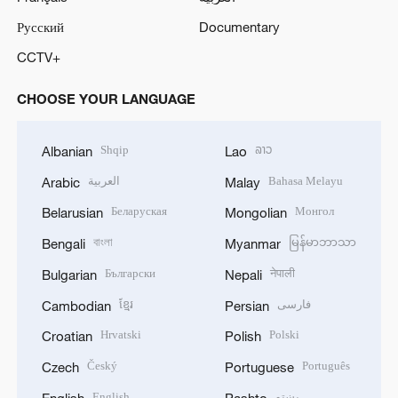
Русский
Documentary
CCTV+
CHOOSE YOUR LANGUAGE
Shqip
ລາວ
Albanian
Lao
العربية
Bahasa Melayu
Arabic
Malay
Беларуская
Монгол
Belarusian
Mongolian
বাংলা
မြန်မာဘာသာ
Bengali
Myanmar
Български
नेपाली
Bulgarian
Nepali
ខ្មែរ
فارسی
Cambodian
Persian
Hrvatski
Polski
Croatian
Polish
Český
Português
Czech
Portuguese
English
پښتو
English
Pashto