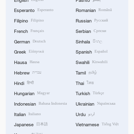
Esperanto
Română
Esperanto
Romanian
Filipino
Русский
Filipino
Russian
Français
Српски
French
Serbian
Deutsch
සිංහල
German
Sinhala
Ελληνικά
Español
Greek
Spanish
Hausa
Kiswahili
Hausa
Swahili
עברית
தமிழ்
Hebrew
Tamil
हिन्दी
ไทย
Hindi
Thai
Magyar
Türkçe
Hungarian
Turkish
Bahasa Indonesia
Українська
Indonesian
Ukrainian
Italiano
اردو
Italian
Urdu
日本語
Tiếng Việt
Japanese
Vietnamese