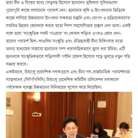
তারা চীন ও বিশ্বের মধ্যে সেতুবন্ধ হিসেবে হ্যনানের ভূমিকার সুবিধাগুলো
পুরোপুরি কাজে লাগানোর পরামর্শ দেন। হ্যনানের কৃষি ও উৎপাদনের ভিত্তিকে
কাজে লাগিয়ে উচ্চমানের উৎপাদন সক্ষমতা রপ্তানি এবং রোপণ ও প্রক্রিয়াকরণের
সমন্বিত উন্নয়ন জোরদার করার মতো শিল্প সহযোগিতার প্রস্তাব দেন তারা। একই
সঙ্গে তারা ‘সাংস্কৃতিক সফট পাওয়ার’ বা কোমল শক্তির ওপরও জোর দেন।
তাদের পরামর্শ ছিল—শাওলিন সংস্কৃতি এবং ঐতিহ্যবাহী চীনা চিকিৎসার মতো
অনন্য মাধ্যমের সাহায্যে হ্যনানের গল্প ধারাবাহিকভাবে তুলে ধরা উচিত। এটি
হ্যনানকে সাংস্কৃতিকভাবে শক্তিশালী পর্যটন প্রদেশ হিসেবে গড়ে তুলতে নতুন গতি
সঞ্চার করবে।
একইভাবে, চিয়াংসু প্রাদেশিক গণকংগ্রেস এবং চীনা গণ-রাজনৈতিক পরামর্শদাতা
সম্মেলনের (সিপিপিসিসি) চিয়াংসু প্রাদেশিক কমিটির অধিবেশন চলাকালে
পর্যবেক্ষক ব্যবস্থা উচ্চমানের বিনিময়ের সুযোগ করে দিয়েছিল।