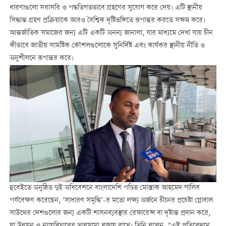
ধারণাগুলো সরাসরি ও পদ্ধতিগতভাবে গ্রহণের সুযোগ করে দেয়। এটি স্থানীয়
সিদ্ধান্ত গ্রহণ প্রক্রিয়াকে আরও বৈশ্বিক দৃষ্টিভঙ্গিতে রূপান্তর করতে সক্ষম করে।
আন্তর্জাতিক সমাজের জন্য এটি একটি অনন্য জানালা, যার মাধ্যমে দেখা যায় চীন
কীভাবে জাতীয় সামষ্টিক কৌশলগুলোকে সুনির্দিষ্ট এবং কার্যকর স্থানীয় নীতি ও
অনুশীলনে রূপান্তর করে।
হুবেইতে অনুষ্ঠিত দুই অধিবেশনে বাংলাদেশি পণ্ডিত মোস্তাক আহমেদ গালিব
পর্যবেক্ষণ করেছেন, ‘সাধারণ সমৃদ্ধি’-র মতো লক্ষ্য অর্জনে চীনের প্রচেষ্টা গ্লোবাল
সাউথের দেশগুলোর জন্য একটি শাসনব্যবস্থার রেফারেন্স বা দৃষ্টান্ত প্রদান করে,
যা উন্নয়ন ও ন্যায়বিচারের ভারসাম্য বজায় রাখে। তিনি বলেন, “এই প্রতিবেদনে