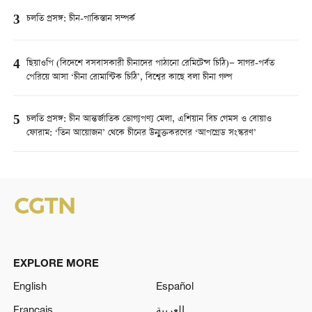
3
চলতি প্রসঙ্গ: চীন-পাকিস্তান সম্পর্ক
4
ছিয়াওপি (বিদেশে বসবাসকারী চীনাদের পাঠানো রেমিটেন্স চিঠি)— সাগর-পর্বত
পেরিয়ে আসা ‘চীনা রোমান্টিক চিঠি’, বিশ্বের কাছে বলা চীনা গল্প
5
চলতি প্রসঙ্গ: চীন আন্তর্জাতিক ভোগ্যপণ্য মেলা, এশিয়ান বিচ গেমস ও বোয়াও
ফোরাম: ‘তিন আয়োজন’ থেকে চীনের উন্মুক্তকরণের ‘আপগ্রেড সংস্করণ’
EXPLORE MORE
English
Español
Français
العربية