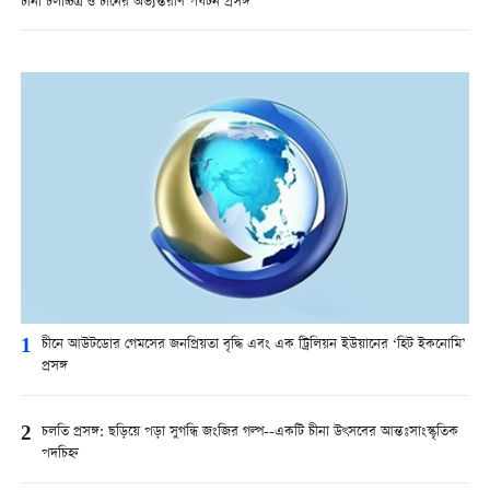
চীনা চলচ্চিত্র ও চীনের অভ্যন্তরীণ পর্যটন প্রসঙ্গ
1
চীনে আউটডোর গেমসের জনপ্রিয়তা বৃদ্ধি এবং এক ট্রিলিয়ন ইউয়ানের ‘হিট ইকনোমি’
প্রসঙ্গ
2
চলতি প্রসঙ্গ: ছড়িয়ে পড়া সুগন্ধি জংজির গল্প--একটি চীনা উৎসবের আন্তঃসাংস্কৃতিক
পদচিহ্ন