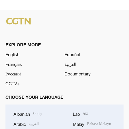
EXPLORE MORE
English
Español
Français
العربية
Русский
Documentary
CCTV+
CHOOSE YOUR LANGUAGE
Shqip
ລາວ
Albanian
Lao
العربية
Bahasa Melayu
Arabic
Malay