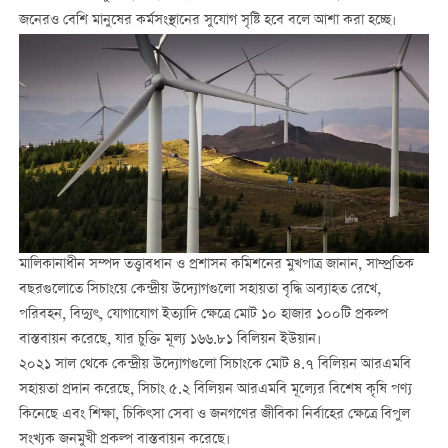
জনেরও বেশি মানুষের কর্মসংস্থানের সুযোগ সৃষ্টি হবে বলে আশা করা হচ্ছে।
মালিকানাধীন সম্পদ তত্ত্বাবধান ও প্রশাসন কমিশনের মুখপাত্র জানান, সাম্প্রতিক
বছরগুলোতে সিচাংয়ে কেন্দ্রীয় উদ্যোগগুলো সহায়তা বৃদ্ধি অব্যাহত রেখে,
পরিবহন, বিদ্যুৎ, যোগাযোগ ইত্যাদি ক্ষেত্রে মোট ১০ হাজার ১০০টি প্রকল্প
বাস্তবায়ন করেছে, যার চুক্তি মূল্য ১৬৬.৮১ বিলিয়ন ইউয়ান।
২০২১ সাল থেকে কেন্দ্রীয় উদ্যোগগুলো সিচাংকে মোট ৪.৭ বিলিয়ন আরএমবি
সহায়তা প্রদান করেছে, সিচাং ৫.২ বিলিয়ন আরএমবি মূল্যের বিশেষ কৃষি পণ্য
কিনেছে এবং শিক্ষা, চিকিৎসা সেবা ও জনগণের জীবিকা নির্বাহের ক্ষেত্রে বিপুল
সংখ্যক জনমুখী প্রকল্প বাস্তবায়ন করেছে।