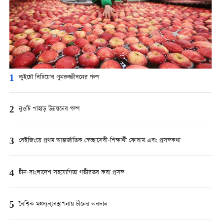
1
কুইচৌ বিচিয়ে'র পুনরুজ্জীবনের গল্প
2
নুওচি পাহাড় উন্নয়নের গল্প
3
বেইজিংয়ে প্রথম আন্তর্জাতিক স্বেচ্ছাসেবী-শিক্ষার্থী ফোরাম এবং প্রসঙ্গকথা
4
চীন-বাংলাদেশ সহযোগিতা গভীরতর করা প্রসঙ্গ
5
বৈশ্বিক মত্স্যব্যবস্থাপনায় চীনের অবদান