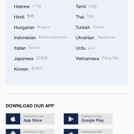
עברית
தமிழ்
Hebrew
Tamil
हिन्दी
ไทย
Hindi
Thai
Magyar
Türkçe
Hungarian
Turkish
Bahasa Indonesia
Українська
Indonesian
Ukrainian
Italiano
اردو
Italian
Urdu
日本語
Tiếng Việt
Japanese
Vietnamese
한국어
Korean
DOWNLOAD OUR APP