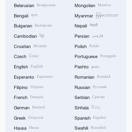
Беларуская
Монгол
Belarusian
Mongolian
বাংলা
မြန်မာဘာသာ
Bengali
Myanmar
Български
नेपाली
Bulgarian
Nepali
ខ្មែរ
فارسی
Cambodian
Persian
Hrvatski
Polski
Croatian
Polish
Český
Português
Czech
Portuguese
English
پښتو
English
Pashto
Esperanto
Română
Esperanto
Romanian
Filipino
Русский
Filipino
Russian
Français
Српски
French
Serbian
Deutsch
සිංහල
German
Sinhala
Ελληνικά
Español
Greek
Spanish
Hausa
Kiswahili
Hausa
Swahili