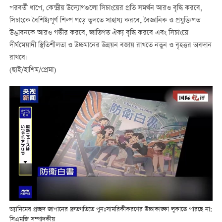
পরবর্তী ধাপে, কেন্দ্রীয় উদ্যোগগুলো সিচাংয়ের প্রতি সমর্থন আরও বৃদ্ধি করবে,
সিচাংকে বৈশিষ্ট্যপূর্ণ শিল্প গড়ে তুলতে সাহায্য করবে, বৈজ্ঞানিক ও প্রযুক্তিগত
উদ্ভাবনকে আরও গভীর করবে, জাতিগত ঐক্য বৃদ্ধি করবে এবং সিচাংয়ে
দীর্ঘমেয়াদী স্থিতিশীলতা ও উচ্চমানের উন্নয়ন বজায় রাখতে নতুন ও বৃহত্তর অবদান
রাখবে।
(ছাই/হাশিম/প্রেমা)
অ্যানিমের প্রচ্ছদ জাপানের দ্রুতগতিতে পুনঃসামরিকীকরণের উচ্চাকাঙ্ক্ষা লুকাতে পারছে না:
সিএমজি সম্পাদকীয়