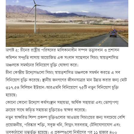
অগাষ্ট ২: চীনের রাষ্ট্রীয় পরিষদের মালিকানাধীন সম্পদ তত্ত্বাবধান ও প্রশাসন
কমিশন সম্প্রতি লাসায় আয়োজিত এক সংবাদ সম্মেলনে সিচাং স্বায়ত্তশাসিত
অঞ্চলকে সমর্থনের বিনিয়োগ চুক্তি ঘোষণা করে।
চীনা কেন্দ্রীয় উদ্যোগগুলো সিচাং স্বায়ত্তশাসিত অঞ্চলকে সমর্থন করতে এ সব
বিনিয়োগ চুক্তি করেছে। স্থানীয় জনগণের জীবনযাত্রার মান উন্নত করার জন্য মোট
৩১৭.৫৪ বিলিয়ন ইউয়ান-আরএমবি বিনিয়োগে ৭৫টি নতুন বিনিয়োগ চুক্তি
হয়েছে।
কোনো কোনো উদ্যোগ কর্মসংস্থান সহায়তা, আর্থিক সহায়তা এবং ভোগ্যপণ্য
ক্রয়ের সাথে জড়িত সহায়তা চুক্তিতেও স্বাক্ষর করেছে।
নতুন স্বাক্ষরিত শিল্প প্রকল্প চুক্তিগুলোর আওতায় সিচাংয়ের জন্য সবচেয়ে বেশি
প্রয়োজনীয়, পরিষ্কার শক্তি, সবুজ খনি, বিদ্যুৎ সরবরাহ, টেলিযোগাযোগ এবং
অবকাঠামো অন্তর্ভুক্ত হয়েছে। এ প্রকল্পগুলো নির্মাণের পর ১১ হাজার ৪০০