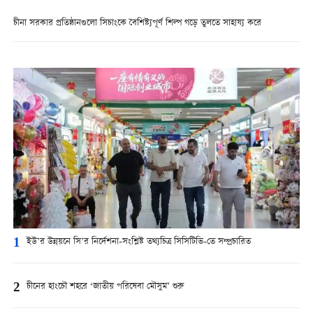
চীনা সরকার প্রতিষ্ঠানগুলো সিচাংকে বৈশিষ্ট্যপূর্ণ শিল্প গড়ে তুলতে সাহায্য করে
1
ইউ’র উন্নয়নে সি’র নির্দেশনা-সংশ্লিষ্ট তথ্যচিত্র সিসিটিভি-তে সম্প্রচারিত
2
চীনের হাংচৌ শহরে ‘জাতীয় পরিষেবা মৌসুম’ শুরু