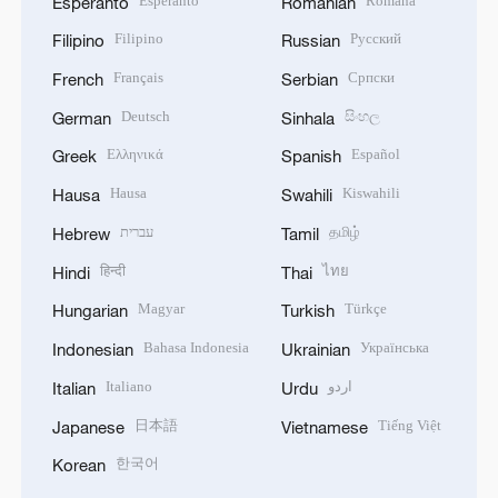
Esperanto
Română
Esperanto
Romanian
Filipino
Русский
Filipino
Russian
Français
Српски
French
Serbian
Deutsch
සිංහල
German
Sinhala
Ελληνικά
Español
Greek
Spanish
Hausa
Kiswahili
Hausa
Swahili
עברית
தமிழ்
Hebrew
Tamil
हिन्दी
ไทย
Hindi
Thai
Magyar
Türkçe
Hungarian
Turkish
Bahasa Indonesia
Українська
Indonesian
Ukrainian
Italiano
اردو
Italian
Urdu
日本語
Tiếng Việt
Japanese
Vietnamese
한국어
Korean