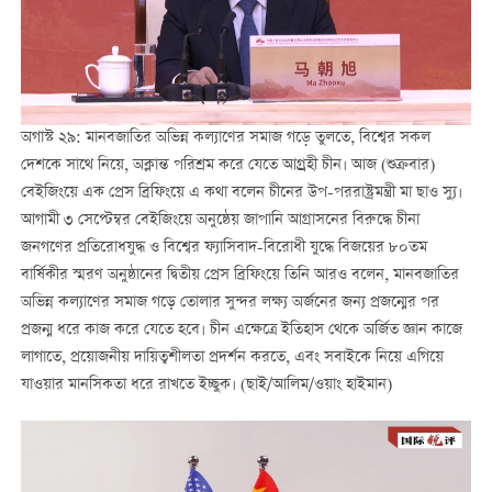
অগাস্ট ২৯: মানবজাতির অভিন্ন কল্যাণের সমাজ গড়ে তুলতে, বিশ্বের সকল
দেশকে সাথে নিয়ে, অক্লান্ত পরিশ্রম করে যেতে আগ্র্রহী চীন। আজ (শুক্রবার)
বেইজিংয়ে এক প্রেস ব্রিফিংয়ে এ কথা বলেন চীনের উপ-পররাষ্ট্রমন্ত্রী মা ছাও স্যু।
আগামী ৩ সেপ্টেম্বর বেইজিংয়ে অনুষ্ঠেয় জাপানি আগ্রাসনের বিরুদ্ধে চীনা
জনগণের প্রতিরোধযুদ্ধ ও বিশ্বের ফ্যাসিবাদ-বিরোধী যুদ্ধে বিজয়ের ৮০তম
বার্ষিকীর স্মরণ অনুষ্ঠানের দ্বিতীয় প্রেস ব্রিফিংয়ে তিনি আরও বলেন, মানবজাতির
অভিন্ন কল্যাণের সমাজ গড়ে তোলার সুন্দর লক্ষ্য অর্জনের জন্য প্রজন্মের পর
প্রজন্ম ধরে কাজ করে যেতে হবে। চীন এক্ষেত্রে ইতিহাস থেকে অর্জিত জ্ঞান কাজে
লাগাতে, প্রয়োজনীয় দায়িত্বশীলতা প্রদর্শন করতে, এবং সবাইকে নিয়ে এগিয়ে
যাওয়ার মানসিকতা ধরে রাখতে ইচ্ছুক। (ছাই/আলিম/ওয়াং হাইমান)