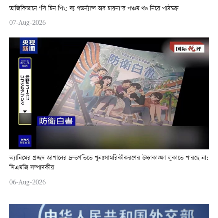
তাজিকিস্তানে ‘সি চিন পিং: দ্য গভর্ন্যান্স অব চায়না’র পঞ্চম খণ্ড নিয়ে পাঠচক্র
07-Aug-2026
অ্যানিমের প্রচ্ছদ জাপানের দ্রুতগতিতে পুনঃসামরিকীকরণের উচ্চাকাঙ্ক্ষা লুকাতে পারছে না:
সিএমজি সম্পাদকীয়
06-Aug-2026