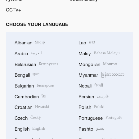
CCTV+
CHOOSE YOUR LANGUAGE
Shqip
ລາວ
Albanian
Lao
العربية
Bahasa Melayu
Arabic
Malay
Беларуская
Монгол
Belarusian
Mongolian
বাংলা
မြန်မာဘာသာ
Bengali
Myanmar
Български
नेपाली
Bulgarian
Nepali
ខ្មែរ
فارسی
Cambodian
Persian
Hrvatski
Polski
Croatian
Polish
Český
Português
Czech
Portuguese
English
پښتو
English
Pashto