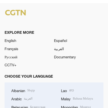
EXPLORE MORE
English
Español
Français
العربية
Русский
Documentary
CCTV+
CHOOSE YOUR LANGUAGE
Shqip
ລາວ
Albanian
Lao
العربية
Bahasa Melayu
Arabic
Malay
Беларуская
Монгол
Belarusian
Mongolian