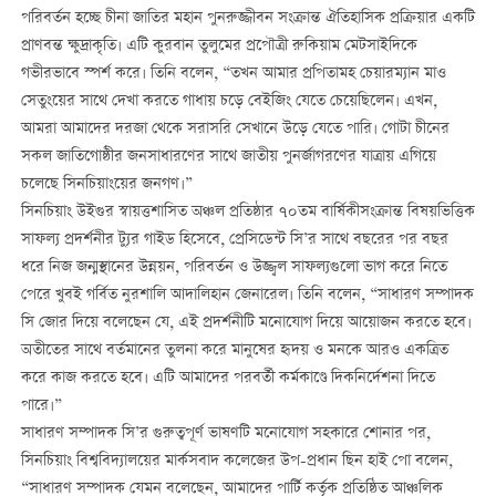
পরিবর্তন হচ্ছে চীনা জাতির মহান পুনরুজ্জীবন সংক্রান্ত ঐতিহাসিক প্রক্রিয়ার একটি
প্রাণবন্ত ক্ষুদ্রাকৃতি। এটি কুরবান তুলুমের প্রপৌত্রী রুকিয়াম মেটসাইদিকে
গভীরভাবে স্পর্শ করে। তিনি বলেন, “তখন আমার প্রপিতামহ চেয়ারম্যান মাও
সেতুংয়ের সাথে দেখা করতে গাধায় চড়ে বেইজিং যেতে চেয়েছিলেন। এখন,
আমরা আমাদের দরজা থেকে সরাসরি সেখানে উড়ে যেতে পারি। গোটা চীনের
সকল জাতিগোষ্ঠীর জনসাধারণের সাথে জাতীয় পুনর্জাগরণের যাত্রায় এগিয়ে
চলেছে সিনচিয়াংয়ের জনগণ।”
সিনচিয়াং উইগুর স্বায়ত্তশাসিত অঞ্চল প্রতিষ্ঠার ৭০তম বার্ষিকীসংক্রান্ত বিষয়ভিত্তিক
সাফল্য প্রদর্শনীর ট্যুর গাইড হিসেবে, প্রেসিডেন্ট সি’র সাথে বছরের পর বছর
ধরে নিজ জন্মস্থানের উন্নয়ন, পরিবর্তন ও উজ্জ্বল সাফল্যগুলো ভাগ করে নিতে
পেরে খুবই গর্বিত নুরশালি আদালিহান জেনারেল। তিনি বলেন, “সাধারণ সম্পাদক
সি জোর দিয়ে বলেছেন যে, এই প্রদর্শনীটি মনোযোগ দিয়ে আয়োজন করতে হবে।
অতীতের সাথে বর্তমানের তুলনা করে মানুষের হৃদয় ও মনকে আরও একত্রিত
করে কাজ করতে হবে। এটি আমাদের পরবর্তী কর্মকাণ্ডে দিকনির্দেশনা দিতে
পারে।”
সাধারণ সম্পাদক সি’র গুরুত্বপূর্ণ ভাষণটি মনোযোগ সহকারে শোনার পর,
সিনচিয়াং বিশ্ববিদ্যালয়ের মার্কসবাদ কলেজের উপ-প্রধান ছিন হাই পো বলেন,
“সাধারণ সম্পাদক যেমন বলেছেন, আমাদের পার্টি কর্তৃক প্রতিষ্ঠিত আঞ্চলিক