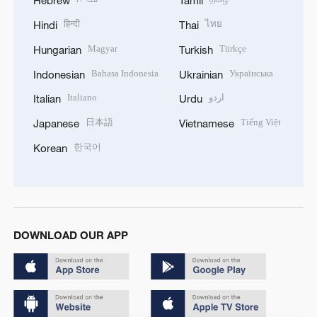
Hebrew
Tamil
हिन्दी
ไทย
Hindi
Thai
Magyar
Türkçe
Hungarian
Turkish
Bahasa Indonesia
Українська
Indonesian
Ukrainian
Italiano
اردو
Italian
Urdu
日本語
Tiếng Việt
Japanese
Vietnamese
한국어
Korean
DOWNLOAD OUR APP