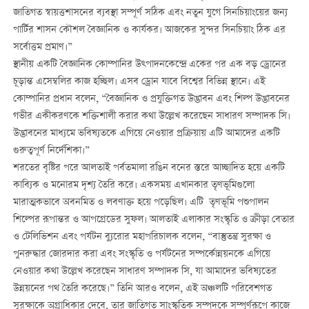
জাতিগত স্বায়ত্তশাসনের ব্যবস্থা সম্পূর্ণ সঠিক এবং নতুন যুগে সিনচিয়াংয়ের জন্য
পার্টির শাসন কৌশল বৈজ্ঞানিক ও কার্যকর। আজকের সুন্দর সিনচিয়াং ঠিক এর
সর্বোত্তম প্রমাণ।”
স্থানীয় একটি বৈজ্ঞানিক কোম্পানির উত্পাদনকেন্দ্রে একের পর এক বড় ড্রোনের
চূড়ান্ত এসেম্বলির কাজ হচ্ছিল। এসব ড্রোন যাবে বিশ্বের বিভিন্ন স্থানে। এই
কোম্পানির প্রধান বলেন, “বৈজ্ঞানিক ও প্রযুক্তিগত উদ্ভাবন এবং শিল্প উদ্ভাবনের
গভীর একীকরণকে শক্তিশালী করার কথা উল্লেখ করেছেন সাধারণ সম্পাদক সি।
উদ্ভাবনের মাধ্যমে ভবিষ্যতকে এগিয়ে নেওয়ার প্রক্রিয়ায় এটি আমাদের একটি
গুরুত্বপূর্ণ নির্দেশিকা।”
শরতের বৃষ্টির পরে আলতাই পর্বতমালা রঙিন বনের স্তরে আচ্ছাদিত হয়ে একটি
কাব্যিক ও মনোরম দৃশ্য তৈরি করে। একসময় এখানকার তৃণভূমিগুলো
মারাত্মকভাবে অবনমিত ও লবণাক্ত হয়ে পড়েছিল। এটি তৃণভূমি পশুপালন
শিল্পের রূপান্তর ও আপগ্রেডের সুফল। আলতাই এলাকার সংস্কৃতি ও ক্রীড়া বেতার
ও টেলিভিশন এবং পর্যটন ব্যুরোর মহাপরিচালক বলেন, “বাস্তুতন্ত্র সুরক্ষা ও
পুনরুদ্ধার জোরদার করা এবং সংস্কৃতি ও পর্যটনের সম্পর্কোন্নয়নকে এগিয়ে
নেওয়ার কথা উল্লেখ করেছেন সাধারণ সম্পাদক সি, যা আমাদের ভবিষ্যতের
উন্নয়নের পথ তৈরি করেছে।” তিনি আরও বলেন, এই অঞ্চলটি পরিবেশগত
সুরক্ষাকে অগ্রাধিকার দেবে, তার জাতিগত সাংস্কৃতিক সম্পদকে সম্পূর্ণরূপে কাজে