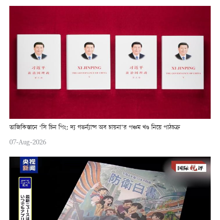
তাজিকিস্তানে ‘সি চিন পিং: দ্য গভর্ন্যান্স অব চায়না’র পঞ্চম খণ্ড নিয়ে পাঠচক্র
07-Aug-2026