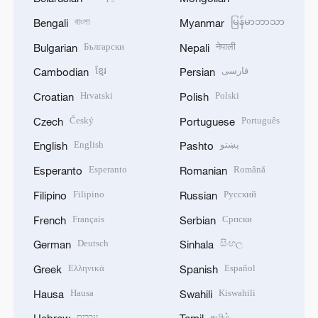
বাংলা
မြန်မာဘာသာ
Bengali
Myanmar
Български
नेपाली
Bulgarian
Nepali
ខ្មែរ
فارسی
Cambodian
Persian
Hrvatski
Polski
Croatian
Polish
Český
Português
Czech
Portuguese
English
پښتو
English
Pashto
Esperanto
Română
Esperanto
Romanian
Filipino
Русский
Filipino
Russian
Français
Српски
French
Serbian
Deutsch
සිංහල
German
Sinhala
Ελληνικά
Español
Greek
Spanish
Hausa
Kiswahili
Hausa
Swahili
עברית
தமிழ்