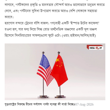
লাগাবে, পর্যটকদের প্রকৃতি ও মানবতার সৌন্দর্য আরও ভালোভাবে অনুভব করতে
দেবে, এবং পর্যটনের সুবিধা উপভোগ করতে আরও বেশি লোককে সহায়তা
করবে।
হরগোস বন্দরে ট্রেনের বাঁশি বাজল। পণ্যবাহী একটি ‘ইস্পাত উটের কাফেলা’
রওনা হল, যার মধ্য দিয়ে সিল্ক রোড অর্থনৈতিক অঞ্চলের একটি মূল অঞ্চল
হিসেবে সিনচিয়াংয়ের সাফল্যগুলো ফুটে ওঠে। (ওয়াং হাইমান/আলিম/ছাই)
যুক্তরাষ্ট্রের বিরুদ্ধে চীনের সর্বশেষ পাল্টা ব্যবস্থা কী বার্তা দিচ্ছে?
07-Aug-2026