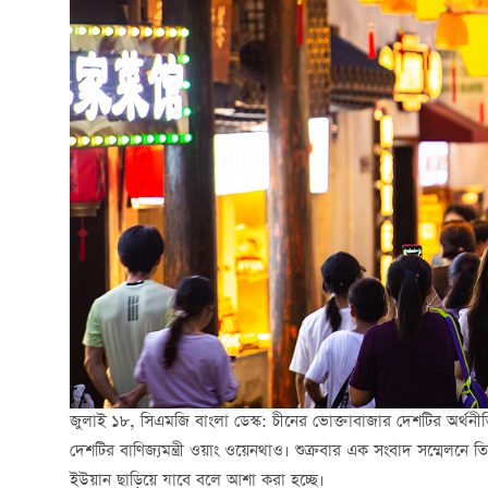
জুলাই ১৮, সিএমজি বাংলা ডেস্ক: চীনের ভোক্তাবাজার দেশটির অর্থনীত
দেশটির বাণিজ্যমন্ত্রী ওয়াং ওয়েনথাও। শুক্রবার এক সংবাদ সম্মেলনে 
ইউয়ান ছাড়িয়ে যাবে বলে আশা করা হচ্ছে।