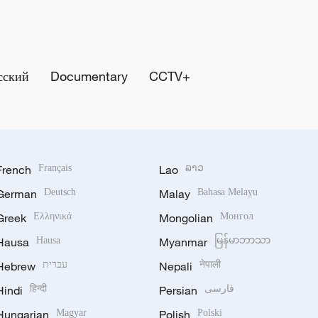
сский
Documentary
CCTV+
French
Français
Lao
ລາວ
German
Deutsch
Malay
Bahasa Melayu
Greek
Ελληνικά
Mongolian
Монгол
Hausa
Hausa
Myanmar
မြန်မာဘာသာ
Hebrew
עברית
Nepali
नेपाली
Hindi
हिन्दी
Persian
فارسی
Hungarian
Magyar
Polish
Polski