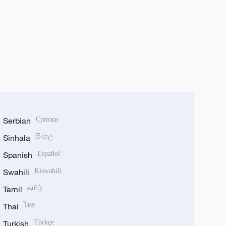
Serbian
Српски
Sinhala
සිංහල
Spanish
Español
Swahili
Kiswahili
Tamil
தமிழ்
Thai
ไทย
Turkish
Türkçe