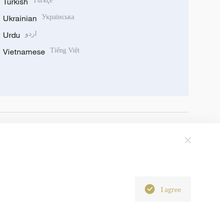
Turkish
Türkçe
Ukrainian
Українська
Urdu
اردو
Vietnamese
Tiếng Việt
I agree
6