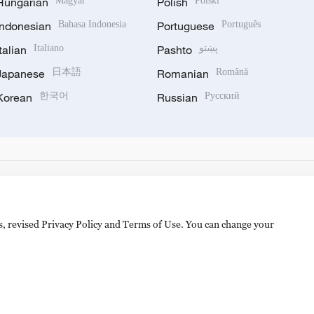
Hungarian
Magyar
Polish
Polski
Indonesian
Bahasa Indonesia
Portuguese
Português
Italian
Italiano
Pashto
پښتو
Japanese
日本語
Romanian
Română
Korean
한국어
Russian
Русский
es, revised Privacy Policy and Terms of Use. You can change your
备 11010502050052号
Disinformation report hotline: 010-8506146