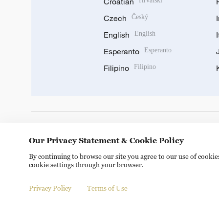
Croatian
Hrvatski
Czech
Český
English
English
Esperanto
Esperanto
Filipino
Filipino
DOWNLOAD OUR APP
Our Privacy Statement & Cookie Policy
By continuing to browse our site you agree to our use of cooki
cookie settings through your browser.
Privacy Policy
Terms of Use
Copyright © 2024 CGTN.
京ICP备20000184号
京公网安