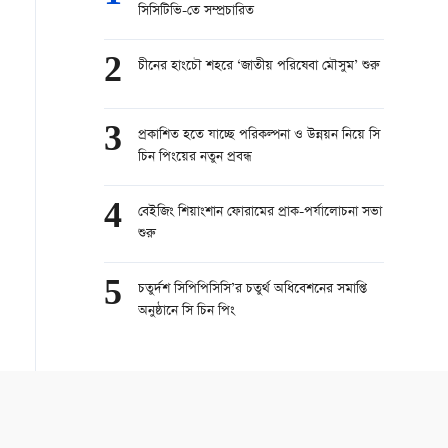
সিসিটিভি-তে সম্প্রচারিত
2
চীনের হাংচৌ শহরে ‘জাতীয় পরিষেবা মৌসুম’ শুরু
3
প্রকাশিত হতে যাচ্ছে পরিকল্পনা ও উন্নয়ন নিয়ে সি
চিন পিংয়ের নতুন প্রবন্ধ
4
বেইজিং শিয়াংশান ফোরামের প্রাক-পর্যালোচনা সভা
শুরু
5
চতুর্দশ সিপিপিসিসি’র চতুর্থ অধিবেশনের সমাপ্তি
অনুষ্ঠানে সি চিন পিং