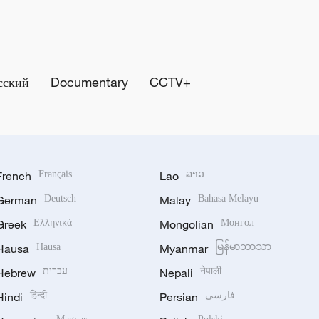
сский
Documentary
CCTV+
French
Français
Lao
ລາວ
German
Deutsch
Malay
Bahasa Melayu
Greek
Ελληνικά
Mongolian
Монгол
Hausa
Hausa
Myanmar
မြန်မာဘာသာ
Hebrew
עברית
Nepali
नेपाली
Hindi
हिन्दी
Persian
فارسی