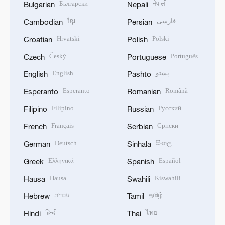
Български
नेपाली
Bulgarian
Nepali
ខ្មែរ
فارسی
Cambodian
Persian
Hrvatski
Polski
Croatian
Polish
Český
Português
Czech
Portuguese
English
پښتو
English
Pashto
Esperanto
Română
Esperanto
Romanian
Filipino
Русский
Filipino
Russian
Français
Српски
French
Serbian
Deutsch
සිංහල
German
Sinhala
Ελληνικά
Español
Greek
Spanish
Hausa
Kiswahili
Hausa
Swahili
עברית
தமிழ்
Hebrew
Tamil
हिन्दी
ไทย
Hindi
Thai