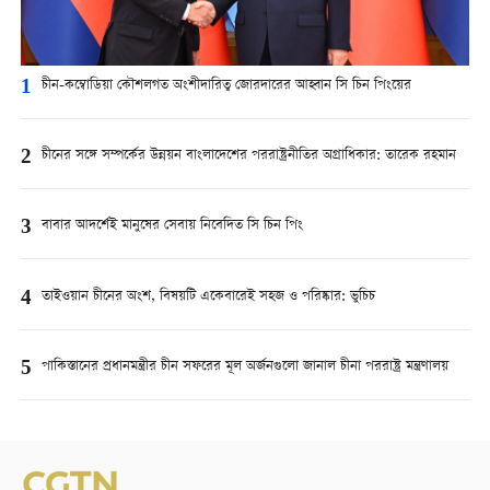
1
চীন-কম্বোডিয়া কৌশলগত অংশীদারিত্ব জোরদারের আহ্বান সি চিন পিংয়ের
2
চীনের সঙ্গে সম্পর্কের উন্নয়ন বাংলাদেশের পররাষ্ট্রনীতির অগ্রাধিকার: তারেক রহমান
3
বাবার আদর্শেই মানুষের সেবায় নিবেদিত সি চিন পিং
4
তাইওয়ান চীনের অংশ, বিষয়টি একেবারেই সহজ ও পরিষ্কার: ভুচিচ
5
পাকিস্তানের প্রধানমন্ত্রীর চীন সফরের মূল অর্জনগুলো জানাল চীনা পররাষ্ট্র মন্ত্রণালয়