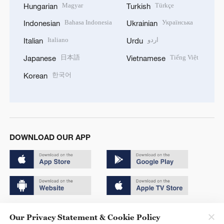
Magyar
Türkçe
Hungarian
Turkish
Bahasa Indonesia
Українська
Indonesian
Ukrainian
Italiano
اردو
Italian
Urdu
日本語
Tiếng Việt
Japanese
Vietnamese
한국어
Korean
DOWNLOAD OUR APP
Copyright © 2024 CGTN.
Our Privacy Statement & Cookie Policy