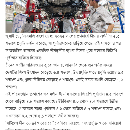
জুলাই ১৮, সিএমজি বাংলা ডেস্ক: ২০২৫ সালের প্রথমার্ধে চীনের অর্থনীতি ৫.৩
শতাংশ প্রবৃদ্ধি অর্জন করেছে, যা পূর্বাভাসকেও ছাড়িয়ে গেছে। এই সাফল্যের পর
আন্তর্জাতিক অঙ্গনের একাধিক শীর্ষস্থানীয় ব্যাংক চীনের পুরো বছরের জিডিপি
পূর্বাভাস বাড়িয়ে দিয়েছে।
চীনের জাতীয় পরিসংখ্যান ব্যুরো জানায়, জানুয়ারি থেকে জুন পর্যন্ত সময়ে
দেশটির শিল্প উৎপাদন বেড়েছে ৬.৪ শতাংশ, উচ্চপ্রযুক্তি খাতে প্রবৃদ্ধি হয়েছে ৯.৫
শতাংশ এবং খুচরা বিক্রিতে বেড়েছে ৫ শতাংশ। একই সময়ে রপ্তানি বেড়েছে ৭.২
শতাংশ।
এই পরিসংখ্যান প্রকাশের পর
মর্গান স্ট্যানলি
তাদের জিডিপি পূর্বাভাস ৪.৫ শতাংশ
থেকে বাড়িয়ে ৪.৮ শতাংশ করেছে।
ইউবিএস
৪.০ থেকে ৪.৭ শতাংশে উন্নীত
করেছে।
গোল্ডম্যান স্যাক্স
পূর্বাভাস ৪.৬ থেকে বাড়িয়ে ৪.৭ শতাংশ করেছে এবং
এএনজেড
৪.২ থেকে ৫.১ শতাংশে উন্নীত করেছে।
সিটিগ্রুপ
চীনা ভোক্তা খাতের রেটিং বাড়িয়ে দিয়েছে এবং প্রযুক্তি খাতে বিনিয়োগ