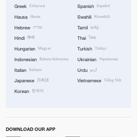
Ελληνικά
Español
Greek
Spanish
Hausa
Kiswahili
Hausa
Swahili
עברית
தமிழ்
Hebrew
Tamil
हिन्दी
ไทย
Hindi
Thai
Magyar
Türkçe
Hungarian
Turkish
Bahasa Indonesia
Українська
Indonesian
Ukrainian
Italiano
اردو
Italian
Urdu
日本語
Tiếng Việt
Japanese
Vietnamese
한국어
Korean
DOWNLOAD OUR APP