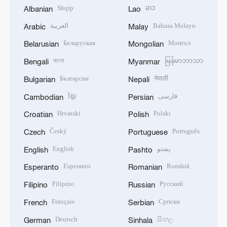
Shqip
ລາວ
Albanian
Lao
العربية
Bahasa Melayu
Arabic
Malay
Беларуская
Монгол
Belarusian
Mongolian
বাংলা
မြန်မာဘာသာ
Bengali
Myanmar
Български
नेपाली
Bulgarian
Nepali
ខ្មែរ
فارسی
Cambodian
Persian
Hrvatski
Polski
Croatian
Polish
Český
Português
Czech
Portuguese
English
پښتو
English
Pashto
Esperanto
Română
Esperanto
Romanian
Filipino
Русский
Filipino
Russian
Français
Српски
French
Serbian
Deutsch
සිංහල
German
Sinhala