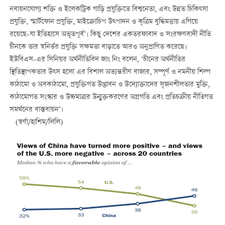
নবায়নযোগ্য শক্তি ও ইলেকট্রিক গাড়ি প্রযুক্তিতে বিশ্বনেতা, এবং উন্নত চিকিত্সা
প্রযুক্তি, স্মার্টফোন প্রযুক্তি, মাইক্রোচিপ উত্পাদন ও কৃত্রিম বুদ্ধিমত্তায় এগিয়ে
রয়েছে-যা ইতিহাসে অভূতপূর্ব’। কিছু দেশের একতরফাবাদ ও সংরক্ষণবাদী নীতি
চীনকে তার স্বনির্ভর প্রযুক্তি সক্ষমতা বাড়াতে আরও অনুপ্রাণিত করেছে।
ইউবিএস-এর সিনিয়র অর্থনীতিবিদ জাং নিং বলেন, ‘চীনের অর্থনীতির
স্থিতিস্থাপকতার উত্স হলো এর বিশাল অভ্যন্তরীণ বাজার, সম্পূর্ণ ও নমনীয় শিল্প
কাঠামো ও অবকাঠামো, প্রযুক্তিগত উদ্ভাবন ও উদ্যোক্তাদের সৃজনশীলতার মুক্তি,
কাঠামোগত সংস্কার ও উচ্চমাত্রার উন্মুক্তকরণের অগ্রগতি এবং প্রতিচক্রীয় নীতিগত
সমর্থনের বাস্তবায়ন’।
(স্বর্ণা/হাশিম/লিলি)