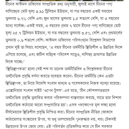
চীনের কাস্টমস অফিসের সাম্প্রতিক তথ্য অনুযায়ী, জুলাই মাসে চীনের পণ্য
বাণিজ্যের মোট মূল্য ৩.৯১ ট্রিলিয়ন ইউয়ান, যা গত বছরের একই সময়ের
তুলনায় ৬.৭% বেশি এবং জুন মাসের তুলনায় ১.৫ শতাংশ বেশি, যা এ বছরের
মধ্যে সর্বোচ্চ। একই সময়, এ বছরের প্রথম ৭ মাসে চীনের পণ্য বাণিজ্যের মোট
মূল্য ২৫.৭ ট্রিলিয়ন ইউয়ান, যা গত বছরের তুলনায় ৩.৫% বেশি এবং প্রথমার্ধের
তুলনায় ০.৬ শতাংশ বেশি। কাস্টমস অফিসের পরিসংখ্যান বিশ্লেষণ বিভাগের
প্রধান লুই তা লিয়াং বলেছেন, ‘এ বছর চীনের অর্থনীতি স্থিতিশীল ও উন্নতির দিকে
এগিয়ে চলেছে, এবং জটিল বাহ্যিক পরিবেশ সত্ত্বেও, বাণিজ্য ক্রমাগত উন্নতির
দিকে যাচ্ছে।’
‘স্থিতিস্থাপকতা’ হলো সেই শব্দ যা অনেক অর্থনীতিবিদ ও বিশ্লেষকরা চীনের
অর্থনৈতিক প্রবৃদ্ধি বর্ণনা করতে ব্যবহার করেন। চীনের অর্থনীতি কেন এতটা
স্থিতিস্থাপক, তা নিয়ে বিদেশি সংবাদ মাধ্যম ও গবেষকদের নিজস্ব ব্যাখ্যা রয়েছে।
এস্তোনিয়ার সংবাদ সাইট ‘ওপেন টুলস’-এর মতে, ‘চীন কৌশলগতভাবে
অর্থনৈতিক প্রবৃদ্ধি ত্বরান্বিত করার পরিকল্পনা বাস্তবায়ন করছে, যাতে তার বিশাল
অর্থনৈতিক কাঠামো আরো সম্প্রসারিত হয়’। এসব পদক্ষেপের মূল লক্ষ্য হলো
দীর্ঘমেয়াদে স্থিতিশীল প্রবৃদ্ধি নিশ্চিত করা। চীনের সাম্প্রতিক নীতির ফোকাস
কাঠামোগত সংস্কারের উপর, যা শুধু অল্পমেয়াদি পুনরুদ্ধার নয়, বরং টেকসই
উন্নয়নের উপর জোর দেয়। এই পরিবর্তন প্রতিফলিত করে যে চীন সরকার