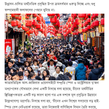
উদ্ভাবন-চালিত অর্থনৈতিক প্রবৃদ্ধির উপর ক্রমবর্ধমান গুরুত্ব দিচ্ছে এবং শুধু
স্বল্পমেয়াদী ফলাফলের পেছনে ছুটছে না।
কাতারভিত্তিক আল-জাজিরার ওয়েবসাইটে সম্প্রতি স্পেন ও অস্ট্রেলিয়ার দু’জন
অধ্যাপকের যৌথভাবে লেখা একটি নিবন্ধে বলা হয়েছে, চীনের অর্থনীতির
স্থিতিস্থাপকতার একটি বড় কারণ হলো গত এক দশকে মূল প্রযুক্তির উন্নয়নে
উল্লেখযোগ্য অগ্রগতি। নিবন্ধে বলা হয়, ‘চীনের এখন বিশ্বের সবচেয়ে বড় হাই-
স্পিড রেল নেটওয়ার্ক রয়েছে, তারা নিজেরাই বাণিজ্যিক বিমান তৈরি করছে,