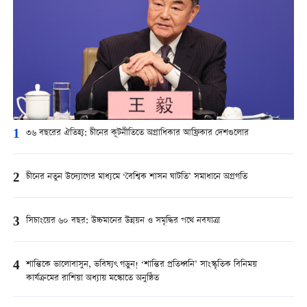
1
৩৬ বছরের ঐতিহ্য: চীনের কূটনীতিতে অগ্রাধিকার আফ্রিকার দেশগুলোর
2
চীনের নতুন উদ্যোগের মাধ্যমে ‘বৈশ্বিক শাসন ঘাটতি’ সমাধানে অগ্রগতি
3
সিচাংয়ের ৬০ বছর: উচ্চমানের উন্নয়ন ও সমৃদ্ধির পথে নবযাত্রা
4
শান্তিকে ভালোবাসুন, ভবিষ্যৎ গড়ুন! ‘শান্তির প্রতিধ্বনি’ সাংস্কৃতিক বিনিময়
কার্যক্রমের রাশিয়া অধ্যায় মস্কোতে অনুষ্ঠিত