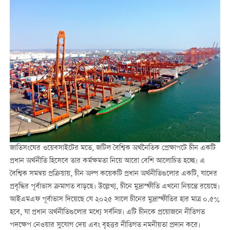
জাতিসংঘের ওয়েবসাইটের মতে, জটিল বৈশ্বিক অর্থনৈতিক প্রেক্ষাপটে চীন একটি
প্রধান অর্থনীতি হিসেবে তার কর্মক্ষমতা নিয়ে আরো বেশি আলোচিত হচ্ছে। এ
বৈশ্বিক সমন্বয় প্রক্রিয়ায়, চীন অল্প কয়েকটি প্রধান অর্থনীতিগুলোর একটি, যাদের
প্রবৃদ্ধির পূর্বাভাস ক্রমাগত বাড়ছে। উল্লেখ্য, চীনে মুদ্রাস্ফীতি এখনো নিয়ন্ত্রে রয়েছে।
আইএমএফ পূর্বাভাস দিয়েছে যে ২০২৫ সালে চীনের মুদ্রাস্ফীতির হার মাত্র ০.৫%
হবে, যা প্রধান অর্থনীতিগুলোর মধ্যে সর্বনিম্ন। এটি চীনকে প্রয়োজনে নীতিগত
পদক্ষেপ নেওয়ার সুযোগ দেয় এবং বৃহত্তর নীতিগত নমনীয়তা প্রদান করে।