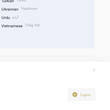
Turkish
Türkçe
Ukrainian
Українська
Urdu
اردو
Vietnamese
Tiếng Việt
I agree
6