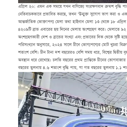
এপ্রিল ২০: এমন এক সময়ে যখন বাণিজ্যে সংরক্ষণবাদ ক্রমশ বৃদ্ধি পাচ্ছ
নেতিবাচকভাবে প্রভাবিত করছে, তখন ‘উন্মুক্ত সুযোগ ভাগ করা ও একসা
আন্তর্জাতিক ভোক্তাপণ্য মেলা তথা হাইনান মেলা ১৩ থেকে ১৮ এপ্রিল 
৪২০৯টি ব্রান্ড এবারের ছয় দিনের মেলায় অংশগ্রহণ করে। মেলাতে ৯২
অংশগ্রহণকারী দেশ ও ব্রান্ডের সংখ্যা এবং প্রভাবের দিক থেকে সৃষ্টি হয়
পরিসংখ্যান অনুসারে, ২০২৪ সালে চীনে ভোগ্যপণ্যের মোট খুচরা বিক্
শতাংশ বেশি। চীন টানা দশ বছরেরও বেশি সময় ধরে, বিশ্বের দ্বিতীয় 
অবস্থান ধরে রেখেছে। চলতি বছরের প্রথম প্রান্তিকে চীনের ভোগবাজার 
বছরের তুলনায় ৪.৬ শতাংশ বৃদ্ধি পায়, যা গত বছরের তুলনায় ১.১ শত