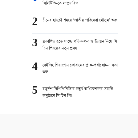
সিসিটিভি-তে সম্প্রচারিত
2
চীনের হাংচৌ শহরে ‘জাতীয় পরিষেবা মৌসুম’ শুরু
3
প্রকাশিত হতে যাচ্ছে পরিকল্পনা ও উন্নয়ন নিয়ে সি
চিন পিংয়ের নতুন প্রবন্ধ
4
বেইজিং শিয়াংশান ফোরামের প্রাক-পর্যালোচনা সভা
শুরু
5
চতুর্দশ সিপিপিসিসি’র চতুর্থ অধিবেশনের সমাপ্তি
অনুষ্ঠানে সি চিন পিং