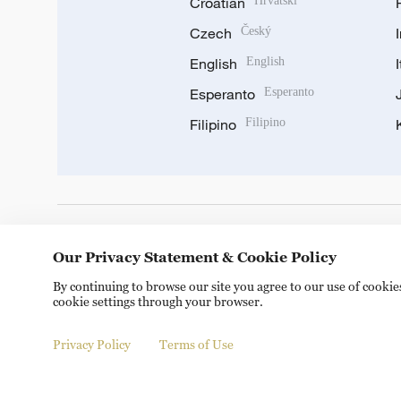
Croatian
Hrvatski
Czech
Český
English
English
Esperanto
Esperanto
Filipino
Filipino
DOWNLOAD OUR APP
Our Privacy Statement & Cookie Policy
By continuing to browse our site you agree to our use of cooki
cookie settings through your browser.
Privacy Policy
Terms of Use
Copyright © 2024 CGTN.
京ICP备20000184号
京公网安