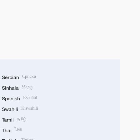
Serbian
Српски
Sinhala
සිංහල
Spanish
Español
Swahili
Kiswahili
Tamil
தமிழ்
Thai
ไทย