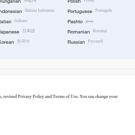
Hungarian
Magyar
Polish
Polski
Indonesian
Bahasa Indonesia
Portuguese
Português
Italian
Italiano
Pashto
پښتو
Japanese
日本語
Romanian
Română
Korean
한국어
Russian
Русский
es, revised Privacy Policy and Terms of Use. You can change your
备 11010502050052号
Disinformation report hotline: 010-8506146