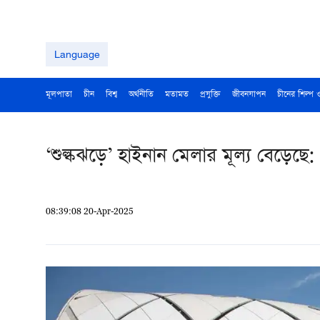
Language
মূলপাতা
চীন
বিশ্ব
অর্থনীতি
মতামত
প্রযুক্তি
জীবনযাপন
চীনের শিল্প 
‘শুল্কঝড়ে’ হাইনান মেলার মূল্য বেড়েছ
08:39:08 20-Apr-2025