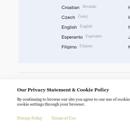
Croatian
Hrvatski
Czech
Český
English
English
Esperanto
Esperanto
Filipino
Filipino
DOWNLOAD OUR APP
Our Privacy Statement & Cookie Policy
By continuing to browse our site you agree to our use of cooki
cookie settings through your browser.
Privacy Policy
Terms of Use
Copyright © 2024 CGTN.
京ICP备20000184号
京公网安