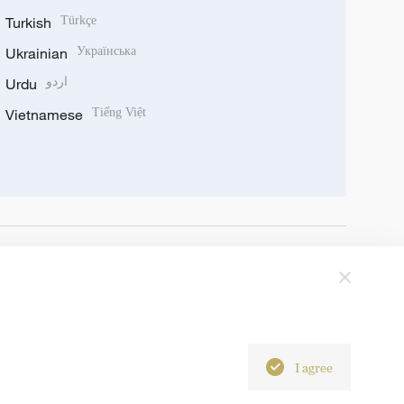
Turkish
Türkçe
Ukrainian
Українська
Urdu
اردو
Vietnamese
Tiếng Việt
I agree
6