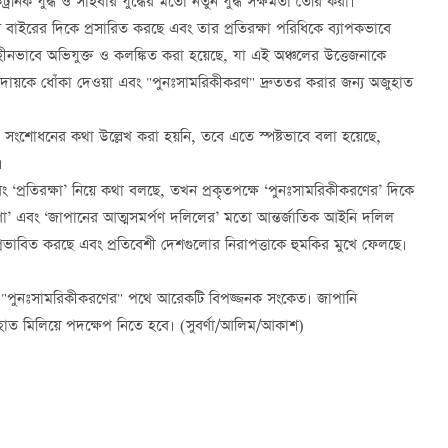
্রনিক যুদ্ধ ও সাইবার যুদ্ধের মতো নতুন যুদ্ধ সক্ষমতা তৈরি করা।
 বাইরের দিকে প্রসারিত করছে এবং তার প্রতিরক্ষা পরিধিকে ব্যাপকভাবে
িহীনভাবে অভিযুক্ত ও কলঙ্কিত করা হয়েছে, যা এই অঞ্চলের উত্তেজনাকে
প্রদায়কে ধোঁকা দেওয়া এবং "পুনঃসামরিকীকরণ" দ্রুততর করার জন্য অজুহাত
" সংশোধনের কথা উল্লেখ করা হয়নি, তবে এতে স্পষ্টভাবে বলা হয়েছে,
বে।
প্রতিরক্ষা’ নিয়ে কথা বলছে, তখন প্রকৃতপক্ষে ‘পুনঃসামরিকীকরণের’ দিকে
ষণা’ এবং ‘জাপানের আত্মসমর্পণ দলিলের’ মতো আন্তর্জাতিক আইনি দলিল
 প্রভাবিত করছে এবং প্রতিবেশী দেশগুলোর নিরাপত্তাকে হুমকির মুখে ফেলছে।
 "পুনঃসামরিকীকরণের" পথে আরেকটি বিপজ্জনক সংকেত। জাপানি
 হাত মিলিয়ে পদক্ষেপ নিতে হবে। (সুবর্ণা/আলিম/আকাশ)