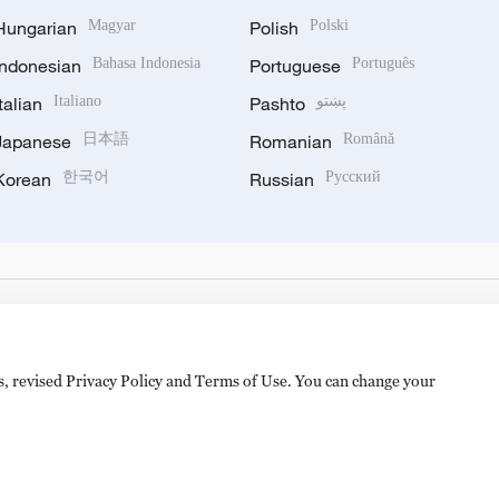
Hungarian
Magyar
Polish
Polski
Indonesian
Bahasa Indonesia
Portuguese
Português
Italian
Italiano
Pashto
پښتو
Japanese
日本語
Romanian
Română
Korean
한국어
Russian
Русский
es, revised Privacy Policy and Terms of Use. You can change your
备 11010502050052号
Disinformation report hotline: 010-8506146