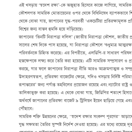
এই খসড়ায় ‘স্বদেশ রক্ষা’-কে অজুহাত হিসেবে কাজে লাগিয়ে, সামরিক সম্
কৌশলগত সামরিক মোতায়েনের ওপর থেকে বিধিনিষেধ ব্যাপকভাবে শিথিল
থেকে বোঝা যায়, জাপানের যুদ্ধ-পরবর্তী ‘একচেটিয়া প্রতিরক্ষামূলক প
বিশ্বের জন্য বাস্তব হুমকি হয়ে দাঁড়িয়েছে।
জাপানের ‘তিনটি নিরাপত্তা দলিল’ (জাতীয় নিরাপত্তা কৌশল, জাতীয় প্র
সালের শেষ দিকে পাস হয়েছে, যা নিরাপত্তা কৌশলে ‘শুধুমাত্র আত্মরক্ষ
পরিবর্তনকে চিহ্নিত করেছে। এর বিপরীতে, এলডিপি-র সাধারণ পরিষদ সভা
হস্তক্ষেপকে লক্ষ্য করে তৈরি করা হয়েছে। এটি সামরিক সম্প্রসারণ ও প্রস
করছে, যার ফলে জাপানের নিরাপত্তা নীতি আরও আক্রমণাত্মক ও সম্প্র
উদাহরণস্বরূপ, প্রতিরক্ষা বাজেটের ক্ষেত্রে, যদিও খসড়ায় নির্দিষ্ট পরি
রূপান্তরের’ জন্য পর্যাপ্ত তহবিলের প্রয়োজন রয়েছে এবং ন্যাটোর রাষ্ট্র ও অ
তালিকাভুক্ত করা হয়েছে। এ থেকে বোঝা যায়, জিডিপির শতাংশ হিসাব
অর্থবর্ষে জাপানের প্রতিরক্ষা বাজেট ৯ ট্রিলিয়ন ইয়েন ছাড়িয়ে গেছে এ
পৌঁছাবে।
সামরিক শক্তি উন্নয়নের ক্ষেত্রে, "স্বদেশ রক্ষার সংকল্প পূরণের" আ
যুদ্ধ সক্ষমতা তৈরির সুস্পষ্ট নির্দেশ দেওয়া হয়েছে। এর মধ্যে রয়েছে দূ