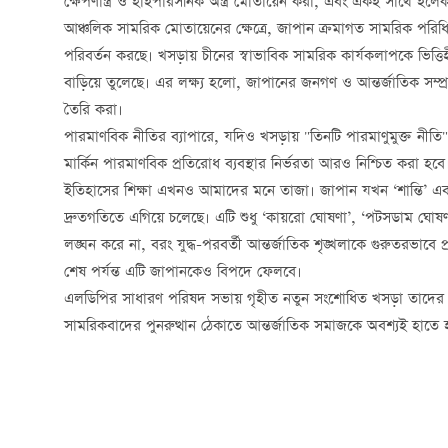
ক্ষেপণাস্ত্র ও হাইপারসনিক অস্ত্র মোতায়েন করা, এবং একই সাথে ইলেকট
আঞ্চলিক সামরিক মোতায়েনের ক্ষেত্রে, জাপান ক্রমাগত সামরিক পরিধি
পরিবর্তন করছে। খসড়ায় চীনের স্বাভাবিক সামরিক কার্যকলাপকে ভিত্ত
বাড়িয়ে তুলেছে। এর লক্ষ্য হলো, জাপানের জনগণ ও আন্তর্জাতিক সম্
তৈরি করা।
পারমাণবিক নীতির ব্যাপারে, যদিও খসড়ায় "তিনটি পারমাণুমুক্ত নীতি
মার্কিন পারমাণবিক প্রতিরোধ ব্যবস্থার নির্ভরতা আরও নিশ্চিত করা হ
ইতিহাসের শিক্ষা এখনও আমাদের মনে তাজা। জাপান যখন ‘শান্তি’ এবং ‘
দ্রুতগতিতে এগিয়ে চলেছে। এটি শুধু ‘কায়রো ঘোষণা’, ‘পটসডাম ঘো
লঙ্ঘন করে না, বরং যুদ্ধ-পরবর্তী আন্তর্জাতিক শৃঙ্খলাকে গুরুতরভাবে
শেষ পর্যন্ত এটি জাপানকেও বিপদে ফেলবে।
এলডিপির সাধারণ পরিষদ সভায় গৃহীত নতুন সংশোধিত খসড়া তাদের
সামরিকবাদের পুনরুত্থান ঠেকাতে আন্তর্জাতিক সমাজকে অবশ্যই হাতে