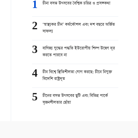
1
চীনা বসন্ত উত্সবের বৈশ্বিক চরিত্র ও প্রসঙ্গকথা
2
‘স্বাস্থ্যকর চীন’ কর্মকৌশল এবং দশ বছরে অর্জিত
সাফল্য
3
বাণিজ্য যুদ্ধের পদ্ধতি ইউরোপীয় শিল্প উদ্বেগ দূর
করতে পারবে না
4
চীন বিশ্বে স্থিতিশীলতা যোগ করছে: চীনে নিযুক্ত
বিদেশি রাষ্ট্রদূত
5
চীনের বসন্ত উত্সবের ছুটি এবং বিভিন্ন পার্কে
সৃজনশীলতার ছোঁয়া