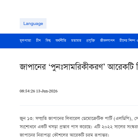
Language
মূলপাতা
চীন
বিশ্ব
অর্থনীতি
মতামত
প্রযুক্তি
জীবনযাপন
চীনের শিল্প 
জাপানের ‘পুনঃসামরিকীকরণ’ আরেকটি 
08:54:26 13-Jun-2026
জুন ১৩: সম্প্রতি জাপানের লিবারেল ডেমোক্রেটিক পার্টি (এলডিপি),
সংশোধনে একটি খসড়া প্রস্তাব পাস করেছে। এটি ২০২২ সালের সংস্করণে
জাপানের নিরাপত্তা কৌশলের আরেকটি চরম রূপান্তর।