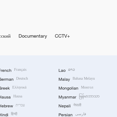
сский
Documentary
CCTV+
French
Français
Lao
ລາວ
German
Deutsch
Malay
Bahasa Melayu
Greek
Ελληνικά
Mongolian
Монгол
Hausa
Hausa
Myanmar
မြန်မာဘာသာ
Hebrew
עברית
Nepali
नेपाली
Hindi
हिन्दी
Persian
فارسی