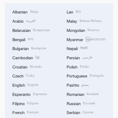
Shqip
ລາວ
Albanian
Lao
العربية
Bahasa Melayu
Arabic
Malay
Беларуская
Монгол
Belarusian
Mongolian
বাংলা
မြန်မာဘာသာ
Bengali
Myanmar
Български
नेपाली
Bulgarian
Nepali
ខ្មែរ
فارسی
Cambodian
Persian
Hrvatski
Polski
Croatian
Polish
Český
Português
Czech
Portuguese
English
پښتو
English
Pashto
Esperanto
Română
Esperanto
Romanian
Filipino
Русский
Filipino
Russian
Français
Српски
French
Serbian