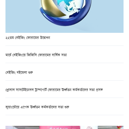
২২তম বেইজিং ফোরামের উদ্বোধন
মার্চে বেইজিংয়ে জিজিসি ফোরামের বার্ষিক সভা
বেইজিং বইমেলা শুরু
গ্লোবাল সাসটেইনেবল ট্রান্সপোর্ট ফোরামের ঊর্ধ্বতন কর্মকর্তাদের সভা প্রসঙ্গ
কুয়াংচৌয়ে এপেক ঊর্ধ্বতন কর্মকর্তাদের সভা শুরু