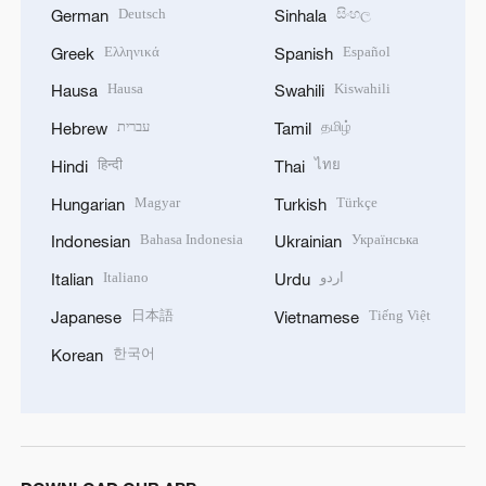
Deutsch
සිංහල
German
Sinhala
Ελληνικά
Español
Greek
Spanish
Hausa
Kiswahili
Hausa
Swahili
עברית
தமிழ்
Hebrew
Tamil
हिन्दी
ไทย
Hindi
Thai
Magyar
Türkçe
Hungarian
Turkish
Bahasa Indonesia
Українська
Indonesian
Ukrainian
Italiano
اردو
Italian
Urdu
日本語
Tiếng Việt
Japanese
Vietnamese
한국어
Korean