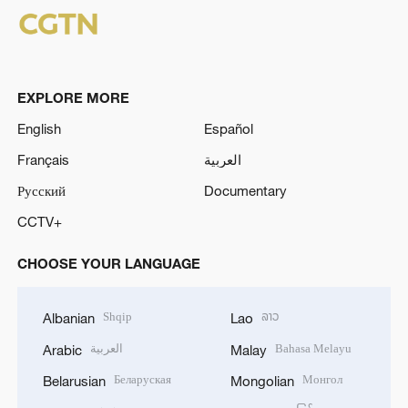
EXPLORE MORE
English
Español
Français
العربية
Русский
Documentary
CCTV+
CHOOSE YOUR LANGUAGE
Shqip
ລາວ
Albanian
Lao
العربية
Bahasa Melayu
Arabic
Malay
Беларуская
Монгол
Belarusian
Mongolian