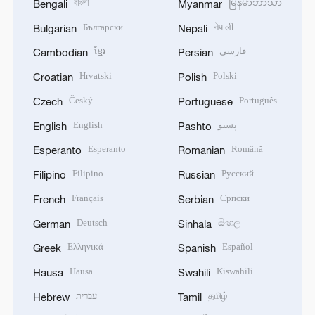
বাংলা
မြန်မာဘာသာ
Bengali
Myanmar
Български
नेपाली
Bulgarian
Nepali
ខ្មែរ
فارسی
Cambodian
Persian
Hrvatski
Polski
Croatian
Polish
Český
Português
Czech
Portuguese
English
پښتو
English
Pashto
Esperanto
Română
Esperanto
Romanian
Filipino
Русский
Filipino
Russian
Français
Српски
French
Serbian
Deutsch
සිංහල
German
Sinhala
Ελληνικά
Español
Greek
Spanish
Hausa
Kiswahili
Hausa
Swahili
עברית
தமிழ்
Hebrew
Tamil