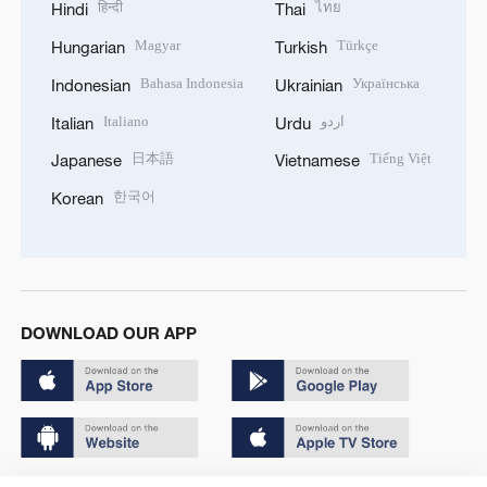
हिन्दी
ไทย
Hindi
Thai
Magyar
Türkçe
Hungarian
Turkish
Bahasa Indonesia
Українська
Indonesian
Ukrainian
Italiano
اردو
Italian
Urdu
日本語
Tiếng Việt
Japanese
Vietnamese
한국어
Korean
DOWNLOAD OUR APP