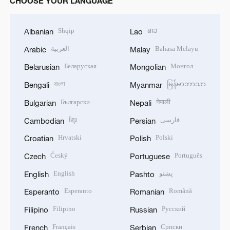
CHOOSE YOUR LANGUAGE
Shqip
ລາວ
Albanian
Lao
العربية
Bahasa Melayu
Arabic
Malay
Беларуская
Монгол
Belarusian
Mongolian
বাংলা
မြန်မာဘာသာ
Bengali
Myanmar
Български
नेपाली
Bulgarian
Nepali
ខ្មែរ
فارسی
Cambodian
Persian
Hrvatski
Polski
Croatian
Polish
Český
Português
Czech
Portuguese
English
پښتو
English
Pashto
Esperanto
Română
Esperanto
Romanian
Filipino
Русский
Filipino
Russian
Français
Српски
French
Serbian