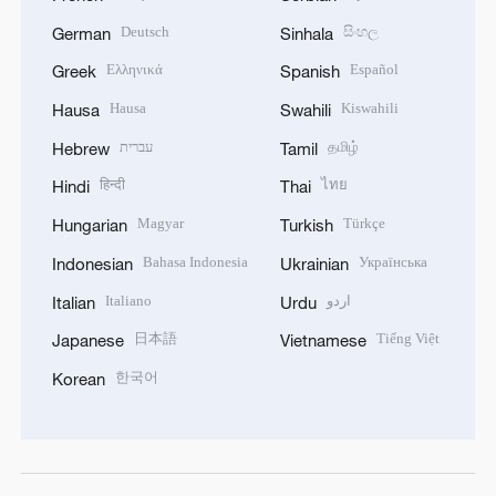
Deutsch
සිංහල
German
Sinhala
Ελληνικά
Español
Greek
Spanish
Hausa
Kiswahili
Hausa
Swahili
עברית
தமிழ்
Hebrew
Tamil
हिन्दी
ไทย
Hindi
Thai
Magyar
Türkçe
Hungarian
Turkish
Bahasa Indonesia
Українська
Indonesian
Ukrainian
Italiano
اردو
Italian
Urdu
日本語
Tiếng Việt
Japanese
Vietnamese
한국어
Korean