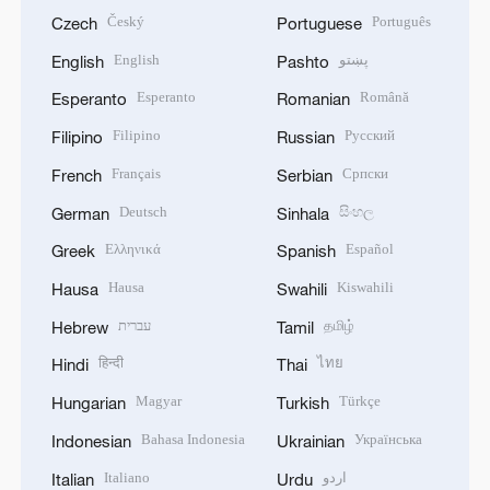
Český
Português
Czech
Portuguese
English
پښتو
English
Pashto
Esperanto
Română
Esperanto
Romanian
Filipino
Русский
Filipino
Russian
Français
Српски
French
Serbian
Deutsch
සිංහල
German
Sinhala
Ελληνικά
Español
Greek
Spanish
Hausa
Kiswahili
Hausa
Swahili
עברית
தமிழ்
Hebrew
Tamil
हिन्दी
ไทย
Hindi
Thai
Magyar
Türkçe
Hungarian
Turkish
Bahasa Indonesia
Українська
Indonesian
Ukrainian
Italiano
اردو
Italian
Urdu