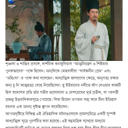
শৃঙ্খলা ও শান্তির প্রসঙ্গে, দার্শনিক কনফুসিয়াস "আত্মনিয়ন্ত্রণ ও শিষ্টাচার
পুনরুদ্ধারের" পক্ষে ছিলেন। অন্যদিকে মোহবাদীরা "সার্বজনীন প্রেম" এবং
"অহিংসা"-র পক্ষে কথা বলেছেন। আধ্যাত্মিক জাগরণের ক্ষেত্রে, আনুগত্য রক্ষার
জন্য চু নি আত্মহত্যা বেছে নিয়েছিলেন। ছু ইউয়ানের নদীতে ঝাঁপ দেওয়ার কাজটি
ছিল স্বদেশের প্রতি তাঁর গভীর ভালোবাসা ও দেশপ্রেমের মূর্ত প্রতীক, যা পরবর্তী
প্রজন্ম উত্তরাধিকারসূত্রে পেয়েছে। সিমা ছিয়েন অপমান সহ্য করে চীনা ইতিহাস
রচনার এক অনন্য দৃষ্টান্ত স্থাপন করেছিলেন।
আপাতদৃষ্টিতে বিক্ষিপ্ত এই ঐতিহাসিক ঘটনাগুলোকে প্রামাণ্যচিত্রে একটি সুস্পষ্ট
আধ্যাত্মিক সূত্রে পুনর্গঠিত করা হয়েছে। এই বহুমাত্রিক ব্যাখ্যার মাধ্যমে