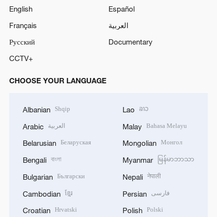
English
Español
Français
العربية
Русский
Documentary
CCTV+
CHOOSE YOUR LANGUAGE
Shqip
ລາວ
Albanian
Lao
العربية
Bahasa Melayu
Arabic
Malay
Беларуская
Монгол
Belarusian
Mongolian
বাংলা
မြန်မာဘာသာ
Bengali
Myanmar
Български
नेपाली
Bulgarian
Nepali
ខ្មែរ
فارسی
Cambodian
Persian
Hrvatski
Polski
Croatian
Polish