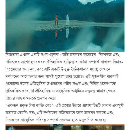
নির্মাতারা এখানে একটি সংলাপমূলক পদ্ধতি অবলম্বন করেছেন। বিশেষজ্ঞ এবং
পণ্ডিতদের অংশগ্রহণ কেবল ঐতিহাসিক ব্যক্তিত্ব বা ঘটনা সম্পর্কে সাধারণ বিচার-
বিশ্লেষণের জন্য নয়, বরং এটি একটি উন্মুক্ত বৈঠকখানার মতো; যেখানে
দর্শকদের আলোচনার জন্য যথেষ্ট সুযোগ রাখা হয়েছে। এই সৃজনশীল ধারণাটি
প্রযোজনা দলের ঐতিহাসিক উপাদানের গভীর সঞ্চয় এবং নিবিড় গবেষণাকে
প্রতিফলিত করে, যা ঐতিহাসিক ও সাংস্কৃতিক তথ্যচিত্রে নতুনত্ব আনার ক্ষেত্রে
তাদের সাহসিকতাকে প্রদর্শন করে।
"একজন প্রকৃত চীনা ব্যক্তি কে?"—এই প্রশ্নের উত্তরে প্রামাণ্যচিত্রটি কেবল একমুখী
মতামত দেয়নি। বরং এটি দর্শকদের সক্রিয়ভাবে জ্ঞান অন্বেষণ করতে এবং
নিজেদের সাংস্কৃতিক পরিচয় সম্পর্কে সচেতন হতে অনুপ্রাণিত করেছে।