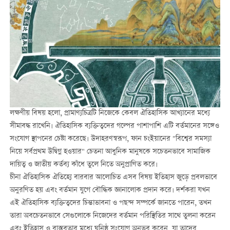
লক্ষণীয় বিষয় হলো, প্রামাণ্যচিত্রটি নিজেকে কেবল ঐতিহাসিক আখ্যানের মধ্যে
সীমাবদ্ধ রাখেনি। ঐতিহাসিক ব্যক্তিত্বদের গল্পের পাশাপাশি এটি বর্তমানের সঙ্গেও
সংযোগ স্থাপনের চেষ্টা করেছে। উদাহরণস্বরূপ, ফান চংইয়ানের "বিশ্বের সমস্যা
নিয়ে সর্বপ্রথম উদ্বিগ্ন হওয়ার" চেতনা আধুনিক মানুষকে সচেতনভাবে সামাজিক
দায়িত্ব ও জাতীয় কর্তব্য কাঁধে তুলে নিতে অনুপ্রাণিত করে।
চীনা ঐতিহাসিক ঐতিহ্যে বারবার আলোচিত এসব বিষয় ইতিহাস জুড়ে প্রবলভাবে
অনুরণিত হয় এবং বর্তমান যুগে বৌদ্ধিক জ্ঞানালোক প্রদান করে। দর্শকরা যখন
এই ঐতিহাসিক ব্যক্তিত্বদের চিন্তাভাবনা ও পছন্দ সম্পর্কে জানতে পারেন, তখন
তারা অবচেতনভাবে সেগুলোকে নিজেদের বর্তমান পরিস্থিতির সাথে তুলনা করেন
এবং ইতিহাস ও বাস্তবতার মধ্যে ঘনিষ্ঠ সংযোগ অনুভব করেন, যা তাদের