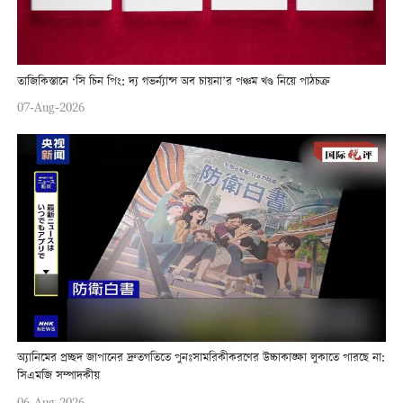
তাজিকিস্তানে ‘সি চিন পিং: দ্য গভর্ন্যান্স অব চায়না’র পঞ্চম খণ্ড নিয়ে পাঠচক্র
07-Aug-2026
অ্যানিমের প্রচ্ছদ জাপানের দ্রুতগতিতে পুনঃসামরিকীকরণের উচ্চাকাঙ্ক্ষা লুকাতে পারছে না:
সিএমজি সম্পাদকীয়
06-Aug-2026