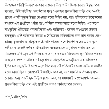
নিজেদের পরিস্থিতি এবং বর্তমান বাস্তবতা নিয়ে গভীর চিন্তাভাবনায় উদ্বুদ্ধ করে।
সুতরাং, "উই চাইনিজ" তথ্যচিত্রের মূল্য "একজন প্রকৃত চীনা ব্যক্তি কে?"—এই
প্রশ্নের একটি চূড়ান্ত উত্তর দেওয়ার মধ্যে নিহিত নয়, বরং ইতিহাসের উন্মোচনের
মাধ্যমে এই প্রশ্নটিকে গভীর তাৎপর্য দিয়ে সমৃদ্ধ করার মধ্যে নিহিত। এর মধ্যে
সাংস্কৃতিক ঐতিহ্যের ধারাবাহিকতা এবং ব্যক্তিগত পছন্দের অংশগ্রহণ উভয়ই
অন্তর্ভুক্ত। এটি ব্যক্তিগত ভিন্নতা ও বৈচিত্র্যময় অভিব্যক্তির জন্য স্থান বজায় রেখে
অভিন্ন মূল্যবোধ ও সাংস্কৃতিক উত্তরাধিকারের দিকে নির্দেশ করে। এই উন্মুক্ত
কাঠামোর মধ্যেই দর্শকরা ঐতিহাসিক অভিজ্ঞতাকে অনুধাবন করার মাধ্যমে
নিজেদের অস্তিত্বের অর্থ উপলব্ধি করেন, বাস্তবতায় নিজেদের স্থান চিনতে পারেন
এবং এর ফলে সামাজিক দায়িত্ববোধ ও সাংস্কৃতিক অন্তর্ভুক্তির এক অধিকতর
ইতিবাচক অনুভূতি বিকাশে অনুপ্রাণিত হন। এই প্রক্রিয়াটি কেবল ব্যক্তি ও সমষ্টির
মধ্যে আধ্যাত্মিক সংলাপকেই উৎসাহিত করে না, বরং সামাজিক ঐকমত্য গড়ে
তোলার জন্য একটি দৃঢ় ভিত্তিও স্থাপন করে, যা সমসাময়িক প্রেক্ষাপটে "একজন
প্রকৃত চীনা ব্যক্তি কে" এই প্রশ্নটিকে আরও অর্থবহ করে তোলে।
লিলি/তৌহিদ/রুবি