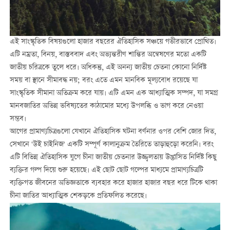
এই সাংস্কৃতিক বিষয়গুলো হাজার বছরের ঐতিহাসিক সঞ্চয়ে গভীরভাবে প্রোথিত।
এটি নম্রতা, বিনয়, বাস্তববাদ এবং অভ্যন্তরীণ শান্তির অন্বেষণের মতো একটি
জাতীয় চরিত্রকে তুলে ধরে। অধিকন্তু, এই অনন্য জাতীয় চেতনা কোনো নির্দিষ্ট
সময় বা স্থানে সীমাবদ্ধ নয়; বরং এতে এমন মানবিক মূল্যবোধ রয়েছে যা
সাংস্কৃতিক সীমানা অতিক্রম করে যায়। এটি এমন এক আধ্যাত্মিক সম্পদ, যা সমগ্র
মানবজাতির অভিন্ন ভবিষ্যতের কাঠামোর মধ্যে উপলব্ধি ও ভাগ করে নেওয়া
সম্ভব।
আগের প্রামাণ্যচিত্রগুলো যেখানে ঐতিহাসিক ঘটনা বর্ণনার ওপর বেশি জোর দিত,
সেখানে 'উই চাইনিজ' একটি সম্পূর্ণ কালানুক্রম তৈরিতে তাড়াহুড়ো করেনি। বরং
এটি বিভিন্ন ঐতিহাসিক যুগে চীনা জাতীয় চেতনার উজ্জ্বলতায় উদ্ভাসিত নির্দিষ্ট কিছু
ব্যক্তির গল্প দিয়ে শুরু হয়েছে। এই ছোট ছোট গল্পের মাধ্যমে প্রামাণ্যচিত্রটি
ব্যক্তিগত জীবনের অভিজ্ঞতাকে ব্যবহার করে হাজার হাজার বছর ধরে টিকে থাকা
চীনা জাতির আধ্যাত্মিক শেকড়কে প্রতিফলিত করেছে।