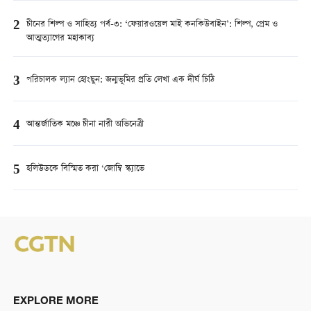
2
চীনের শিল্প ও সাহিত্য পর্ব-৩: ‘ফেয়ারওয়েল মাই কনকিউবাইন’: শিল্প, প্রেম ও
আত্মত্যাগের মহাকাব্য
3
পরিচালক ল্যান হোংছুন: জন্মভূমির প্রতি লেখা এক দীর্ঘ চিঠি
4
আন্তর্জাতিক মঞ্চে চীনা নারী অভিনেত্রী
5
হলিউডকে বিস্মিত করা ‘জোম্বি স্ক্যাভে
EXPLORE MORE