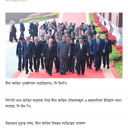
চীনা জাতির পুনর্জাগরণ অপ্রতিরোধ্য: সি চিনপিং
সিপিসি নানা জাতির মানুষকে নিয়ে চীনা জাতির গৌরবোজ্জ্বল ও মহাকাব্যিক ইতিহাস রচনা
করেছে: সি চিন পিং
উত্তমতার চূড়ান্ত লক্ষ্য: চীনা জাতির চিরন্তন ব্যক্তিত্বের অন্বেষণ