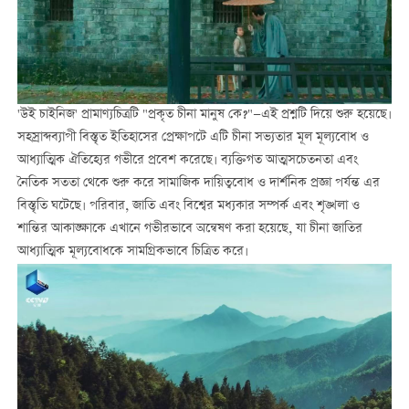
'উই চাইনিজ' প্রামাণ্যচিত্রটি "প্রকৃত চীনা মানুষ কে?"—এই প্রশ্নটি দিয়ে শুরু হয়েছে।
সহস্রাব্দব্যাপী বিস্তৃত ইতিহাসের প্রেক্ষাপটে এটি চীনা সভ্যতার মূল মূল্যবোধ ও
আধ্যাত্মিক ঐতিহ্যের গভীরে প্রবেশ করেছে। ব্যক্তিগত আত্মসচেতনতা এবং
নৈতিক সততা থেকে শুরু করে সামাজিক দায়িত্ববোধ ও দার্শনিক প্রজ্ঞা পর্যন্ত এর
বিস্তৃতি ঘটেছে। পরিবার, জাতি এবং বিশ্বের মধ্যকার সম্পর্ক এবং শৃঙ্খলা ও
শান্তির আকাঙ্ক্ষাকে এখানে গভীরভাবে অন্বেষণ করা হয়েছে, যা চীনা জাতির
আধ্যাত্মিক মূল্যবোধকে সামগ্রিকভাবে চিত্রিত করে।