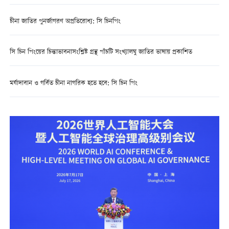
চীনা জাতির পুনর্জাগরণ অপ্রতিরোধ্য: সি চিনপিং
সি চিন পিংয়ের চিন্তাভাবনাসংশ্লিষ্ট গ্রন্থ পাঁচটি সংখ্যালঘু জাতির ভাষায় প্রকাশিত
মর্যাদাবান ও গর্বিত চীনা নাগরিক হতে হবে: সি চিন পিং