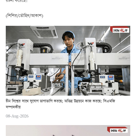
রচনা করেছে।
(শিশির/তৌহিদ/আকাশ)
চীন বিশ্বের সাথে সুযোগ ভাগাভাগি করছে; অভিন্ন উন্নয়নে কাজ করছে: সিএমজি
সম্পাদকীয়
08-Aug-2026