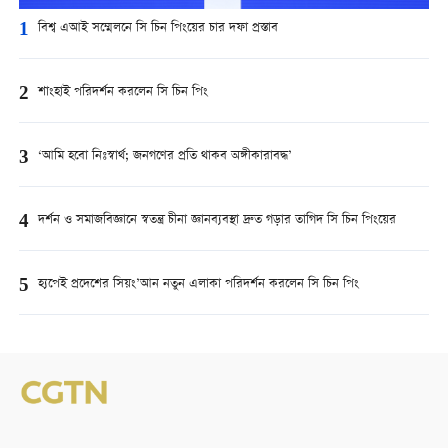
1
বিশ্ব এআই সম্মেলনে সি চিন পিংয়ের চার দফা প্রস্তাব
2
শাংহাই পরিদর্শন করলেন সি চিন পিং
3
‘আমি হবো নিঃস্বার্থ; জনগণের প্রতি থাকব অঙ্গীকারাবদ্ধ’
4
দর্শন ও সমাজবিজ্ঞানে স্বতন্ত্র চীনা জ্ঞানব্যবস্থা দ্রুত গড়ার তাগিদ সি চিন পিংয়ের
5
হ্যপেই প্রদেশের সিয়ং’আন নতুন এলাকা পরিদর্শন করলেন সি চিন পিং