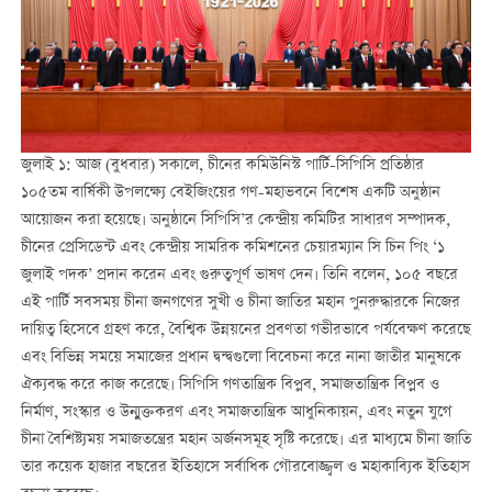
জুলাই ১: আজ (বুধবার) সকালে, চীনের কমিউনিস্ট পার্টি-সিপিসি প্রতিষ্ঠার
১০৫তম বার্ষিকী উপলক্ষ্যে বেইজিংয়ের গণ-মহাভবনে বিশেষ একটি অনুষ্ঠান
আয়োজন করা হয়েছে। অনুষ্ঠানে সিপিসি’র কেন্দ্রীয় কমিটির সাধারণ সম্পাদক,
চীনের প্রেসিডেন্ট এবং কেন্দ্রীয় সামরিক কমিশনের চেয়ারম্যান সি চিন পিং ‘১
জুলাই পদক’ প্রদান করেন এবং গুরুত্বপূর্ণ ভাষণ দেন। তিনি বলেন, ১০৫ বছরে
এই পার্টি সবসময় চীনা জনগণের সুখী ও চীনা জাতির মহান পুনরুদ্ধারকে নিজের
দায়িত্ব হিসেবে গ্রহণ করে, বৈশ্বিক উন্নয়নের প্রবণতা গভীরভাবে পর্যবেক্ষণ করেছে
এবং বিভিন্ন সময়ে সমাজের প্রধান দ্বন্দ্বগুলো বিবেচনা করে নানা জাতীর মানুষকে
ঐক্যবদ্ধ করে কাজ করেছে। সিপিসি গণতান্ত্রিক বিপ্লব, সমাজতান্ত্রিক বিপ্লব ও
নির্মাণ, সংস্কার ও উন্মুক্তকরণ এবং সমাজতান্ত্রিক আধুনিকায়ন, এবং নতুন যুগে
চীনা বৈশিষ্ট্যময় সমাজতন্ত্রের মহান অর্জনসমূহ সৃষ্টি করেছে। এর মাধ্যমে চীনা জাতি
তার কয়েক হাজার বছরের ইতিহাসে সর্বাধিক গৌরবোজ্জ্বল ও মহাকাব্যিক ইতিহাস