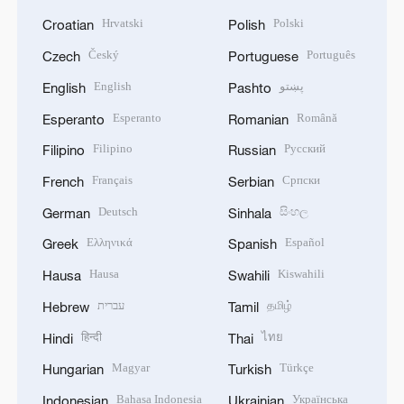
Hrvatski
Polski
Croatian
Polish
Český
Português
Czech
Portuguese
English
پښتو
English
Pashto
Esperanto
Română
Esperanto
Romanian
Filipino
Русский
Filipino
Russian
Français
Српски
French
Serbian
Deutsch
සිංහල
German
Sinhala
Ελληνικά
Español
Greek
Spanish
Hausa
Kiswahili
Hausa
Swahili
עברית
தமிழ்
Hebrew
Tamil
हिन्दी
ไทย
Hindi
Thai
Magyar
Türkçe
Hungarian
Turkish
Bahasa Indonesia
Українська
Indonesian
Ukrainian