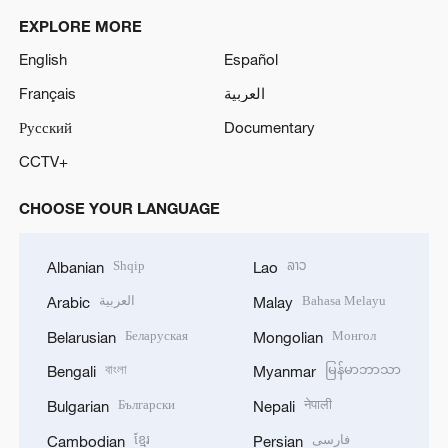
EXPLORE MORE
English
Español
Français
العربية
Русский
Documentary
CCTV+
CHOOSE YOUR LANGUAGE
Shqip
ລາວ
Albanian
Lao
العربية
Bahasa Melayu
Arabic
Malay
Беларуская
Монгол
Belarusian
Mongolian
বাংলা
မြန်မာဘာသာ
Bengali
Myanmar
Български
नेपाली
Bulgarian
Nepali
ខ្មែរ
فارسی
Cambodian
Persian