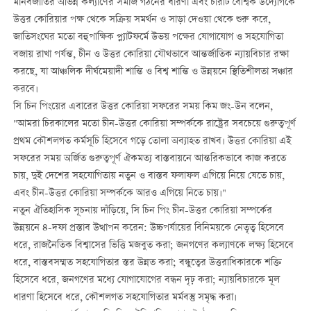
মানবজাতির অভিন্ন কল্যাণের সমাজ গঠনের ধারণা এবং চারটি বৈশ্বিক উদ্যোগকে
উত্তর কোরিয়ার পক্ষ থেকে সক্রিয় সমর্থন ও সাড়া দেওয়া থেকে শুরু করে,
জাতিসংঘের মতো বহুপাক্ষিক প্ল্যাটফর্মে উভয় পক্ষের যোগাযোগ ও সহযোগিতা
বজায় রাখা পর্যন্ত, চীন ও উত্তর কোরিয়া যৌথভাবে আন্তর্জাতিক ন্যায়বিচার রক্ষা
করছে, যা আঞ্চলিক দীর্ঘমেয়াদী শান্তি ও বিশ্ব শান্তি ও উন্নয়নে স্থিতিশীলতা সঞ্চার
করবে।
সি চিন পিংয়ের এবারের উত্তর কোরিয়া সফরের সময় কিম জং-উন বলেন,
"আমরা চিরকালের মতো চীন-উত্তর কোরিয়া সম্পর্ককে রাষ্ট্রের সবচেয়ে গুরুত্বপূর্ণ
প্রথম কৌশলগত কর্মসূচি হিসেবে গড়ে তোলা অব্যাহত রাখব। উত্তর কোরিয়া এই
সফরের সময় অর্জিত গুরুত্বপূর্ণ ঐকমত্য বাস্তবায়নে আন্তরিকভাবে কাজ করতে
চায়, দুই দেশের সহযোগিতায় নতুন ও বাস্তব ফলাফল এগিয়ে নিয়ে যেতে চায়,
এবং চীন-উত্তর কোরিয়া সম্পর্ককে আরও এগিয়ে নিতে চায়।"
নতুন ঐতিহাসিক সূচনায় দাঁড়িয়ে, সি চিন পিং চীন-উত্তর কোরিয়া সম্পর্কের
উন্নয়নে ৪-দফা প্রস্তাব উত্থাপন করেন: উচ্চপর্যায়ের বিনিময়কে নেতৃত্ব হিসেবে
ধরে, রাজনৈতিক বিশ্বাসের ভিত্তি মজবুত করা; জনগণের কল্যাণকে লক্ষ্য হিসেবে
ধরে, বাস্তবসম্মত সহযোগিতার স্তর উন্নত করা; বন্ধুত্বের উত্তরাধিকারকে শক্তি
হিসেবে ধরে, জনগণের মধ্যে যোগাযোগের বন্ধন দৃঢ় করা; ন্যায়বিচারকে মূল
ধারণা হিসেবে ধরে, কৌশলগত সহযোগিতার মর্মবস্তু সমৃদ্ধ করা।