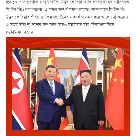
জুন ১০: গত ৬ থেকে ৯ জুন পর্যন্ত, উত্তর কোরিয়া সফর করেন চীনের প্রেসিডেন্ট
সি চিন পিং। বলা বাহুল্য, এ সফর সম্পূর্ণ সফল হয়েছে। সফরকালে সি চিন পিং
উত্তর কোরিয়ার শীর্ষনেতা কিম জং-উনের সঙ্গে দীর্ঘ সময় ধরে আলোচনা করেন।
এ সময় তাঁরা দু’দেশের সম্পর্কের আরও উন্নয়নের মহাপরিকল্পনা নিয়ে
মতবিনিময় করেন।