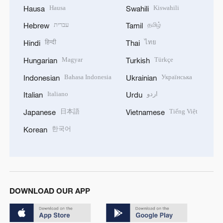
Hausa
Kiswahili
Hausa
Swahili
עברית
தமிழ்
Hebrew
Tamil
हिन्दी
ไทย
Hindi
Thai
Magyar
Türkçe
Hungarian
Turkish
Bahasa Indonesia
Українська
Indonesian
Ukrainian
Italiano
اردو
Italian
Urdu
日本語
Tiếng Việt
Japanese
Vietnamese
한국어
Korean
DOWNLOAD OUR APP