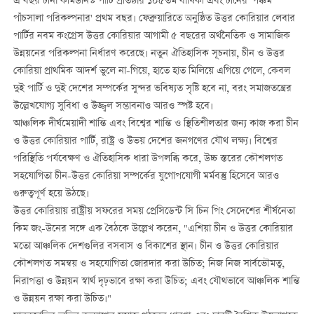
এ বছর চীনা কমিউনিস্ট পার্টি প্রতিষ্ঠার ১০৫তম বার্ষিকী এবং চীনের 'পঞ্চম
পাঁচসালা পরিকল্পনার' প্রথম বছর। ফেব্রুয়ারিতে অনুষ্ঠিত উত্তর কোরিয়ার লেবার
পার্টির নবম কংগ্রেস উত্তর কোরিয়ার আগামী ৫ বছরের অর্থনৈতিক ও সামাজিক
উন্নয়নের পরিকল্পনা নির্ধারণ করেছে। নতুন ঐতিহাসিক সূচনায়, চীন ও উত্তর
কোরিয়া প্রাথমিক আদর্শ ভুলে না-গিয়ে, হাতে হাত মিলিয়ে এগিয়ে গেলে, কেবল
দুই পার্টি ও দুই দেশের সম্পর্কের সুন্দর ভবিষ্যত সৃষ্টি হবে না, বরং সমাজতন্ত্রের
উল্লেখযোগ্য সুবিধা ও উজ্জ্বল সম্ভাবনাও আরও স্পষ্ট হবে।
আঞ্চলিক দীর্ঘমেয়াদী শান্তি এবং বিশ্বের শান্তি ও স্থিতিশীলতার জন্য কাজ করা চীন
ও উত্তর কোরিয়ার পার্টি, রাষ্ট্র ও উভয় দেশের জনগণের যৌথ লক্ষ্য। বিশ্বের
পরিস্থিতি পর্যবেক্ষণ ও ঐতিহাসিক ধারা উপলব্ধি করে, উচ্চ স্তরের কৌশলগত
সহযোগিতা চীন-উত্তর কোরিয়া সম্পর্কের যুগোপযোগী মর্মবস্তু হিসেবে আরও
গুরুত্বপূর্ণ হয়ে উঠছে।
উত্তর কোরিয়ায় রাষ্ট্রীয় সফরের সময় প্রেসিডেন্ট সি চিন পিং সেদেশের শীর্ষনেতা
কিম জং-উনের সঙ্গে এক বৈঠকে উল্লেখ করেন, "এশিয়া চীন ও উত্তর কোরিয়ার
মতো আঞ্চলিক দেশগুলির বসবাস ও বিকাশের স্থান। চীন ও উত্তর কোরিয়ার
কৌশলগত সমন্বয় ও সহযোগিতা জোরদার করা উচিত; নিজ নিজ সার্বভৌমত্ব,
নিরাপত্তা ও উন্নয়ন স্বার্থ দৃঢ়ভাবে রক্ষা করা উচিত; এবং যৌথভাবে আঞ্চলিক শান্তি
ও উন্নয়ন রক্ষা করা উচিত।"