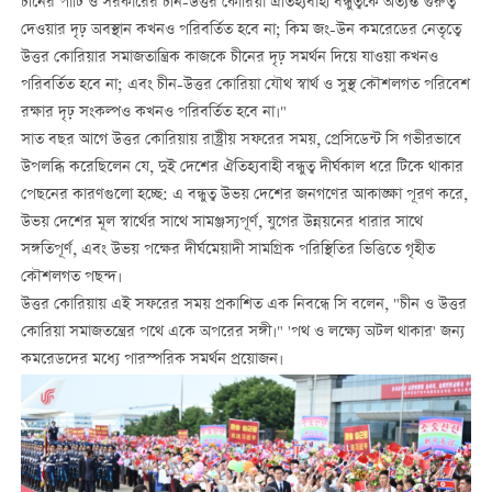
চীনের পার্টি ও সরকারের চীন-উত্তর কোরিয়া ঐতিহ্যবাহী বন্ধুত্বকে অত্যন্ত গুরুত্ব
দেওয়ার দৃঢ় অবস্থান কখনও পরিবর্তিত হবে না; কিম জং-উন কমরেডের নেতৃত্বে
উত্তর কোরিয়ার সমাজতান্ত্রিক কাজকে চীনের দৃঢ় সমর্থন দিয়ে যাওয়া কখনও
পরিবর্তিত হবে না; এবং চীন-উত্তর কোরিয়া যৌথ স্বার্থ ও সুস্থ কৌশলগত পরিবেশ
রক্ষার দৃঢ় সংকল্পও কখনও পরিবর্তিত হবে না।"
সাত বছর আগে উত্তর কোরিয়ায় রাষ্ট্রীয় সফরের সময়, প্রেসিডেন্ট সি গভীরভাবে
উপলব্ধি করেছিলেন যে, দুই দেশের ঐতিহ্যবাহী বন্ধুত্ব দীর্ঘকাল ধরে টিকে থাকার
পেছনের কারণগুলো হচ্ছে: এ বন্ধুত্ব উভয় দেশের জনগণের আকাঙ্ক্ষা পূরণ করে,
উভয় দেশের মূল স্বার্থের সাথে সামঞ্জস্যপূর্ণ, যুগের উন্নয়নের ধারার সাথে
সঙ্গতিপূর্ণ, এবং উভয় পক্ষের দীর্ঘমেয়াদী সামগ্রিক পরিস্থিতির ভিত্তিতে গৃহীত
কৌশলগত পছন্দ।
উত্তর কোরিয়ায় এই সফরের সময় প্রকাশিত এক নিবন্ধে সি বলেন, "চীন ও উত্তর
কোরিয়া সমাজতন্ত্রের পথে একে অপরের সঙ্গী।" 'পথ ও লক্ষ্যে অটল থাকার' জন্য
কমরেডদের মধ্যে পারস্পরিক সমর্থন প্রয়োজন।