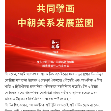
সি বলেন, "আমি সাধারণ সম্পাদক কিম জং-উনের সঙ্গে নতুন যুগের চীন-উত্তর
কোরিয়া সম্পর্কের উন্নয়নে গুরুত্বপূর্ণ ঐকমত্যে পৌঁছেছি এবং আঞ্চলিক ও বিশ্ব
শান্তি ও স্থিতিশীলতা রক্ষা নিয়ে গভীরভাবে মতবিনিময় করেছি। চীন ও উত্তর
কোরিয়ার মধ্যে পারস্পরিক বোঝাপড়া আরও গভীর ও ব্যাপক হয়েছে এবং
ভবিষ্যত উন্নয়নের দিকনির্দেশনা আরও স্পষ্ট হয়েছে।"
সি চিন পিং বলেন, "আন্তর্জাতিক পরিস্থিতি যেভাবেই পরিবর্তিত হোক না কেন,