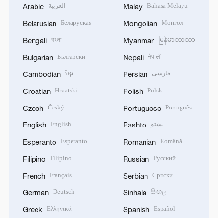
العربية
Bahasa Melayu
Arabic
Malay
Беларуская
Монгол
Belarusian
Mongolian
বাংলা
မြန်မာဘာသာ
Bengali
Myanmar
Български
नेपाली
Bulgarian
Nepali
ខ្មែរ
فارسی
Cambodian
Persian
Hrvatski
Polski
Croatian
Polish
Český
Português
Czech
Portuguese
English
پښتو
English
Pashto
Esperanto
Română
Esperanto
Romanian
Filipino
Русский
Filipino
Russian
Français
Српски
French
Serbian
Deutsch
සිංහල
German
Sinhala
Ελληνικά
Español
Greek
Spanish