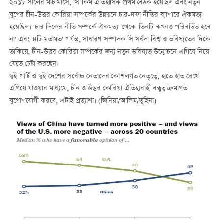
২০১৮ সালের মার্চ মাসে, সি-কিম ঐতিহাসিক প্রথম বৈঠক হয়েছিল এবং নতুন
যুগের চীন-উত্তর কোরিয়া সম্পর্কের উন্নয়নে চার-দফা নীতির ব্যাপারে ঐকমত্য
হয়েছিল। 'চার দিকের নীতি সম্পর্কে ঐকমত্য' থেকে 'তিনটি কখনও পরিবর্তিত হবে
না' এবং '৪টি মতামত' পর্যন্ত, সাধারণ সম্পাদক সি সর্বদা বিশ্ব ও ভবিষ্যতের দিকে
তাকিয়ে, চীন-উত্তর কোরিয়া সম্পর্কের জন্য নতুন ভবিষ্যত্ উন্মোচনে এগিয়ে নিয়ে
যেতে চেষ্টা করছেন।
দুই পার্টি ও দুই দেশের সর্বোচ্চ নেতাদের কৌশলগত নেতৃত্বে, হাতে হাত রেখে
এগিয়ে যাওয়ার মাধ্যমে, চীন ও উত্তর কোরিয়া ঐতিহ্যবাহী বন্ধুত্ব ক্রমাগত
যুগোপযোগী করবে, এটাই প্রত্যাশা। (জিনিয়া/আলিম/তুহিনা)