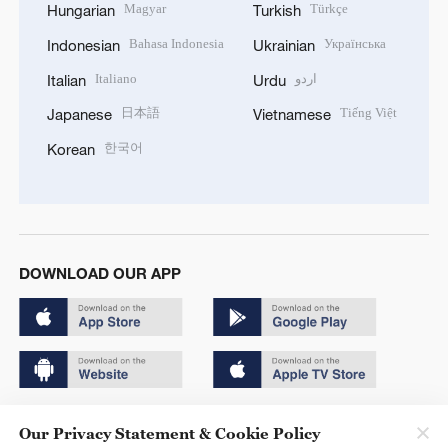
Magyar
Türkçe
Hungarian
Turkish
Bahasa Indonesia
Українська
Indonesian
Ukrainian
Italiano
اردو
Italian
Urdu
日本語
Tiếng Việt
Japanese
Vietnamese
한국어
Korean
DOWNLOAD OUR APP
Copyright © 2024 CGTN.
Our Privacy Statement & Cookie Policy