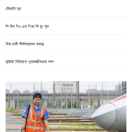
স্টেফানি সুন
সি চিন পিং-এর পিতা সি চুং সুন
বিশ্ব নারী শীর্ষসম্মেলন সমাপ্ত
কুইচৌ বিচিয়ে'র পুনরুজ্জীবনের গল্প