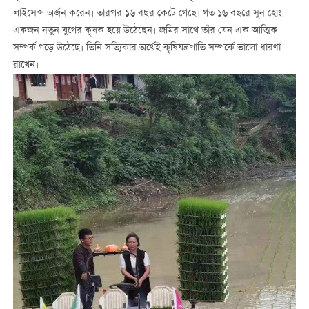
লাইসেন্স অর্জন করেন। তারপর ১৬ বছর কেটে গেছে। গত ১৬ বছরে সুন হোং
একজন নতুন যুগের কৃষক হয়ে উঠেছেন। জমির সাথে তাঁর যেন এক আত্মিক
সম্পর্ক গড়ে উঠেছে। তিনি সত্যিকার অর্থেই কৃষিযন্ত্রপাতি সম্পর্কে ভালো ধারণা
রাখেন।