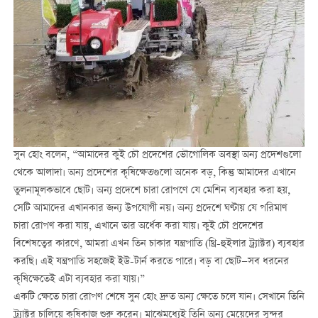
সুন হোং বলেন, “আমাদের কুই চৌ প্রদেশের ভৌগোলিক অবস্থা অন্য প্রদেশগুলো
থেকে আলাদা। অন্য প্রদেশের কৃষিক্ষেতগুলো অনেক বড়, কিন্তু আমাদের এখানে
তুলনামূলকভাবে ছোট। অন্য প্রদেশে চারা রোপণে যে মেশিন ব্যবহার করা হয়,
সেটি আমাদের এখানকার জন্য উপযোগী নয়। অন্য প্রদেশে ঘণ্টায় যে পরিমাণ
চারা রোপণ করা যায়, এখানে তার অর্ধেক করা যায়। কুই চৌ প্রদেশের
বিশেষত্বের কারণে, আমরা এখন তিন চাকার যন্ত্রপাতি (থ্রি-হুইলার ট্র্যাক্টর) ব্যবহার
করছি। এই যন্ত্রপাতি সহজেই ইউ-টার্ন করতে পারে। বড় বা ছোট—সব ধরনের
কৃষিক্ষেতেই এটা ব্যবহার করা যায়।”
একটি ক্ষেতে চারা রোপণ শেষে সুন হোং দ্রুত অন্য ক্ষেতে চলে যান। সেখানে তিনি
ট্র্যাক্টর চালিয়ে কৃষিকাজ শুরু করেন। মাঝেমধ্যেই তিনি অন্য মেয়েদের সুন্দর