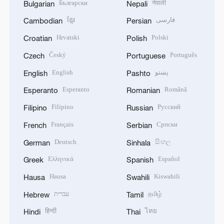
Български
नेपाली
Bulgarian
Nepali
ខ្មែរ
فارسی
Cambodian
Persian
Hrvatski
Polski
Croatian
Polish
Český
Português
Czech
Portuguese
English
پښتو
English
Pashto
Esperanto
Română
Esperanto
Romanian
Filipino
Русский
Filipino
Russian
Français
Српски
French
Serbian
Deutsch
සිංහල
German
Sinhala
Ελληνικά
Español
Greek
Spanish
Hausa
Kiswahili
Hausa
Swahili
עברית
தமிழ்
Hebrew
Tamil
हिन्दी
ไทย
Hindi
Thai