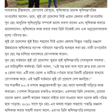
সাধারণত গ্রীষ্মকালে, রোপণের মৌসুমে, কৃষিক্ষেতে অনেক কৃষিযন্ত্রপাতির
অপারেটর আসেন। তবে, কুই চৌ প্রদেশের সিউ ওয়েন জেলার নারী অপারেটর
সুন হোং আধুনিক কৃষিপ্রযুক্তি সম্পর্কে ভালো ধারণা রাখেন এবং কৃষিকাজ করতে
ভালোবাসেন। কৃষিক্ষেতে কাজ করার সময় তিনি নিজেই যেন এক অনুপ্রেরণাদায়ক
দৃশ্যে পরিণত হন।
কুই চৌ প্রদেশের কুই ইয়াং শহরের সিউ ওয়েন জেলায় বিস্তৃত পাহাড়ি অঞ্চলে
উচ্চমানের কৃষিক্ষেতে ব্যাপক পরিমাণে যন্ত্রপাতি ব্যবহার করা হয়। নারী অপারেটর
সুন হোং যন্ত্র চালিয়ে ধানক্ষেতে রোপণকাজ করেন।
সুন হোং বর্তমানে কুই চৌ প্রদেশের 'ছুয়ান হাই কৃষিযন্ত্রপাতি সেবামূলক সমবায়'-
এর দায়িত্বশীল কর্মকর্তা। তিনি বলেন, “এই যন্ত্র দ্বারা বসে বসে দ্রুত চারা রোপণ
ও তোলা যায়। এটি চারা তোলা ও মাটিতে পোঁতার মতো তিনটি প্রক্রিয়ার মাধ্যমে
রোপণকাজ করে। এই যন্ত্রটি বর্তমানে কুই চৌ প্রদেশে বেশ জনপ্রিয়।”
গত শতাব্দীর ৮০-র দশকে জন্মগ্রহণকারী সুন হোং আগে মালবাহী গাড়িতে কাজ
করতেন। পোশাক বিক্রেতার চাকরিও করেছেন। একসময় তিনি দেখলেন, গ্রামের
অনেক তরুণ-তরুণী কাজের সন্ধানে বাইরে চলে যাওয়ার ফলে অনেক জমি পতিত
হয়ে পড়েছে। ২০১০ সালে সুন হোং-এর মাথায় যন্ত্রের সাহায্যে পাহাড়ি অঞ্চলে
কৃষিকাজ করার সাহসী ধারণা আসে। এরপর তিনি কৃষিযন্ত্রপাতি চালানোর