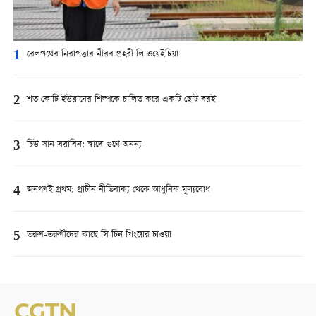
1
রেলপথের নিরাপত্তার নীরব প্রহরী লি ওয়েইচিয়া
2
শত কোটি ইউয়ানের শিল্পকে চালিত করে একটি ছোট বরই
3
চিউ সান সয়াবিন: স্বাদে-গুণে অনন্য
4
জনগণই প্রথম: প্রাচীন নীতিবাক্য থেকে আধুনিক মূল্যবোধ
5
তরুণ-তরুণীদের কাছে সি চিন পিংয়ের চাওয়া