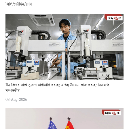
লিলি/তৌহিদ/রুবি
চীন বিশ্বের সাথে সুযোগ ভাগাভাগি করছে; অভিন্ন উন্নয়নে কাজ করছে: সিএমজি
সম্পাদকীয়
08-Aug-2026