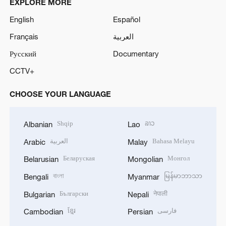
EXPLORE MORE
English
Español
Français
العربية
Русский
Documentary
CCTV+
CHOOSE YOUR LANGUAGE
Shqip
ລາວ
Albanian
Lao
العربية
Bahasa Melayu
Arabic
Malay
Беларуская
Монгол
Belarusian
Mongolian
বাংলা
မြန်မာဘာသာ
Bengali
Myanmar
Български
नेपाली
Bulgarian
Nepali
ខ្មែរ
فارسی
Cambodian
Persian