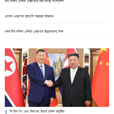
চীন-দক্ষিণ এশিয়া এক্সপোতে থিম-কান্ট্রি বাংলাদেশ
ওসাকা এক্সপোর কুয়াংসি সপ্তাহের উদ্বোধন
নবম চীন-দক্ষিণ এশিয়া এক্সপোর উল্লেখযোগ্য দিক
1
সি চিন পিং এবং কিম জং উনের বৈঠক অনুষ্ঠিত