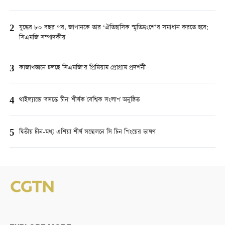
2
যুদ্ধের ৮০ বছর পর, জাপানকে তার ‘ঐতিহাসিক স্মৃতিভ্রংশে’র সমাধান করতে হবে:
সিএমজি সম্পাদকীয়
3
কাজাখস্তানে চলছে সিএমজি’র প্রিমিয়াম প্রোগ্রাম প্রদর্শনী
4
থাইল্যান্ডে 'বসন্তে চীন' শীর্ষক বৈশ্বিক সংলাপ অনুষ্ঠিত
5
দ্বিতীয় চীন-মধ্য এশিয়া শীর্ষ সম্মেলনে সি চিন পিংয়ের ভাষণ