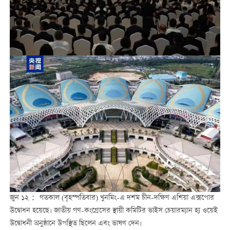
জুন ১২： গতকাল (বৃহস্পতিবার) খুনমিং-এ দশম চীন-দক্ষিণ এশিয়া এক্সপোর
উদ্বোধন হয়েছে। জাতীয় গণ-কংগ্রেসের স্থায়ী কমিটির ভাইস চেয়ারম্যান হ্য ওয়েই
উদ্বোধনী অনুষ্ঠানে উপস্থিত ছিলেন এবং ভাষণ দেন।