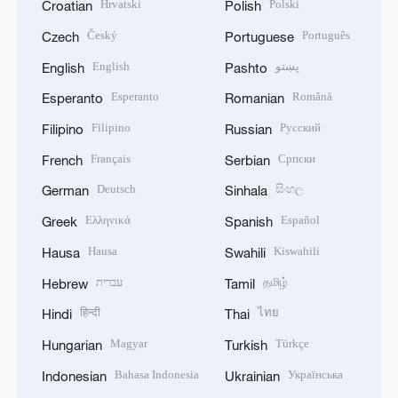
Hrvatski
Polski
Croatian
Polish
Český
Português
Czech
Portuguese
English
پښتو
English
Pashto
Esperanto
Română
Esperanto
Romanian
Filipino
Русский
Filipino
Russian
Français
Српски
French
Serbian
Deutsch
සිංහල
German
Sinhala
Ελληνικά
Español
Greek
Spanish
Hausa
Kiswahili
Hausa
Swahili
עברית
தமிழ்
Hebrew
Tamil
हिन्दी
ไทย
Hindi
Thai
Magyar
Türkçe
Hungarian
Turkish
Bahasa Indonesia
Українська
Indonesian
Ukrainian